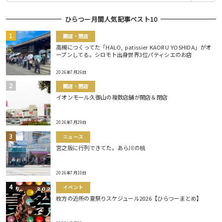
ひらつー月間人気記事ベスト10
開店・閉店
高槻につくってた「HALO, patissier KAORU YOSHIDA」がオ
ープンしてる。シロモト出身世界3位パティシエのお店
2026年7月26日
開店・閉店
イオンモール久御山の複数店舗が開店＆閉店
2026年7月29日
ニュース
宮之阪に行列できてた。あら川の桃
2026年7月10日
イベント
枚方の近所の夏祭りスケジュール2026【ひらつーまとめ】