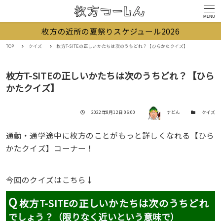
MENU
枚方の近所の夏祭りスケジュール2026
TOP
クイズ
枚方T-SITEの正しいかたちは次のうちどれ？【ひらかたクイズ】
枚方T-SITEの正しいかたちは次のうちどれ？【ひら
かたクイズ】
著者
投稿日
カテゴリー
2022年8月12日 06:00
すどん
クイズ
通勤・通学途中に枚方のことがもっと詳しくなれる【ひら
かたクイズ】コーナー！
今回のクイズはこちら↓
Q
枚方T-SITEの正しいかたちは次のうちどれ
でしょう？（限りなく近いという意味で）