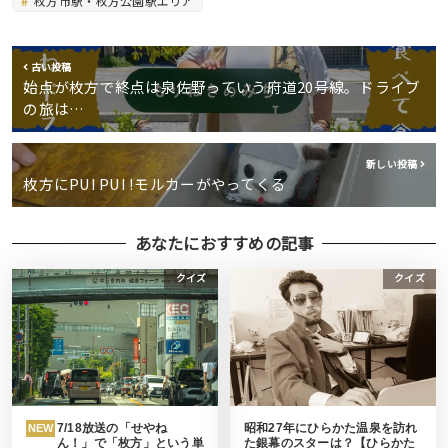
枚方市駅・枚方公園駅エリア
古い投稿
始点が枚方で終点は泉佐野っていう府道20号線。ドライブ
の旅は…
新しい投稿
枚方にPUI PUI !モルカーがやってくる
あなたにおすすめの記事
クイズ
クイズ
7/18放送の「せやね
昭和27年にひらかた温泉を訪れ
NEW
ん！」で「枚方」という単
た銀幕のスターは？【ひらかた