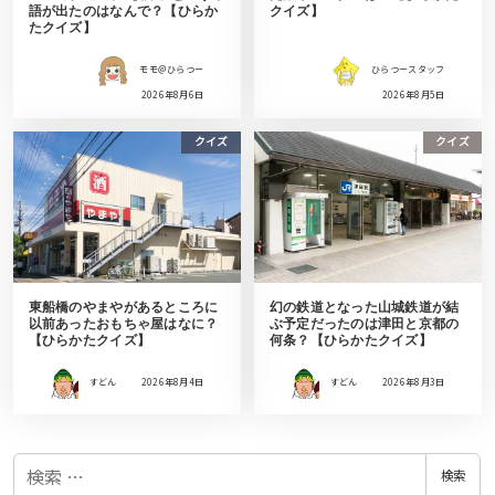
語が出たのはなんで？【ひらか
クイズ】
たクイズ】
モモ＠ひらつー
ひらつースタッフ
2026年8月6日
2026年8月5日
クイズ
クイズ
東船橋のやまやがあるところに
幻の鉄道となった山城鉄道が結
以前あったおもちゃ屋はなに？
ぶ予定だったのは津田と京都の
【ひらかたクイズ】
何条？【ひらかたクイズ】
すどん
2026年8月4日
すどん
2026年8月3日
検
検索
索