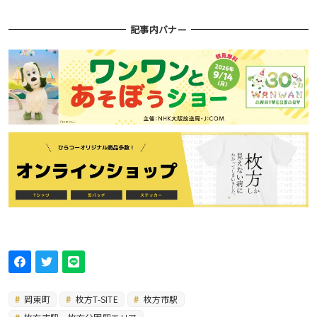
記事内バナー
岡東町
枚方T-SITE
枚方市駅