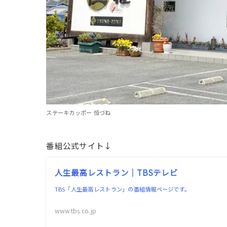
ステーキカッポー 恒づね
番組公式サイト↓
人生最高レストラン｜TBSテレビ
TBS「人生最高レストラン」の番組情報ページです。
www.tbs.co.jp