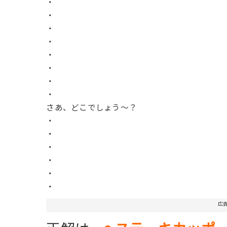
・
・
・
・
・
・
・
・
さあ、どこでしょう〜？
・
・
・
・
・
・
広