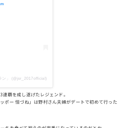
am
(@jsr_2017official)
3連覇を成し遂げたレジェンド。
ッポー 恒づね」は野村さん夫婦がデートで初めて行った
テーキを食べて祝うのが定番になっているのだとか。