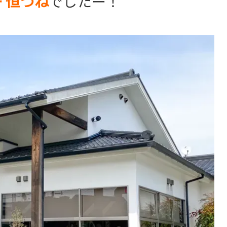
 恒づね
でしたー！