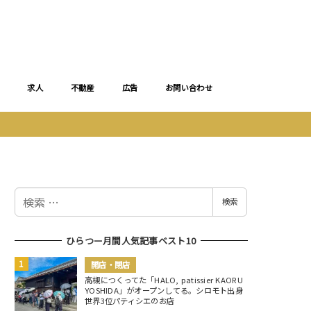
求人
不動産
広告
お問い合わせ
検
検索
索
ひらつー月間人気記事ベスト10
開店・閉店
高槻につくってた「HALO, patissier KAORU
YOSHIDA」がオープンしてる。シロモト出身
世界3位パティシエのお店