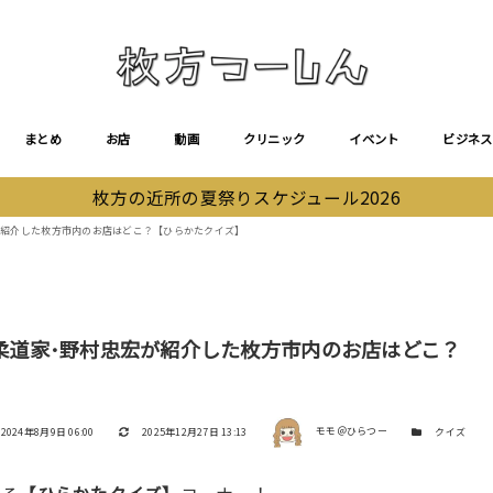
まとめ
お店
動画
クリニック
イベント
ビジネス
枚方の近所の夏祭りスケジュール2026
宏が紹介した枚方市内のお店はどこ？【ひらかたクイズ】
で柔道家･野村忠宏が紹介した枚方市内のお店はどこ？
著者
投稿日
更新日
カテゴリー
2024年8月9日 06:00
2025年12月27日 13:13
モモ＠ひらつー
クイズ