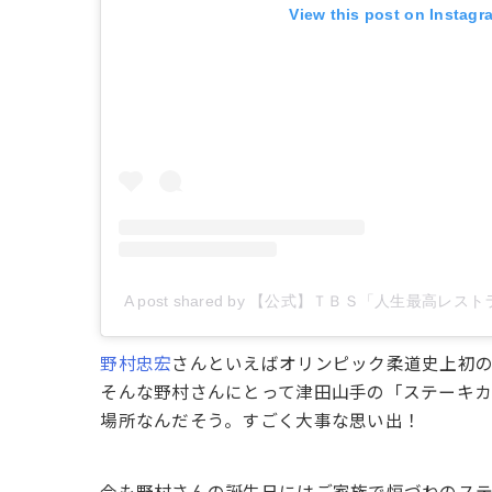
View this post on Instagr
A post shared by 【公式】ＴＢＳ「人生最高レストラン」 
野村忠宏
さんといえばオリンピック柔道史上初の
そんな野村さんにとって津田山手の「ステーキカ
場所なんだそう。すごく大事な思い出！
今も野村さんの誕生日にはご家族で恒づねのス