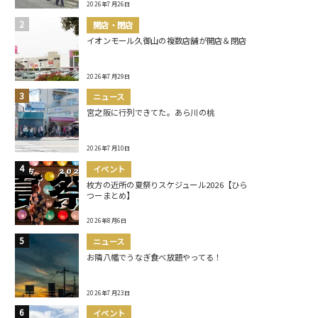
2026年7月26日
開店・閉店
イオンモール久御山の複数店舗が開店＆閉店
2026年7月29日
ニュース
宮之阪に行列できてた。あら川の桃
2026年7月10日
イベント
枚方の近所の夏祭りスケジュール2026【ひら
つーまとめ】
2026年8月6日
ニュース
お隣八幡でうなぎ食べ放題やってる！
2026年7月23日
イベント