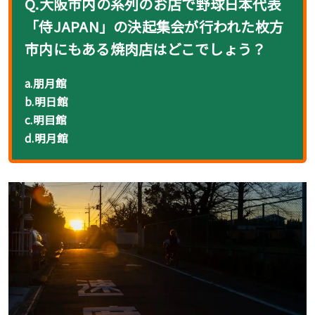
Q.大阪市内の系列のお店で野球日本代表
「侍JAPAN」の決起集会が行われた枚方
市内にもある焼肉店はどこでしょう？
a.朋月館
b.
明日館
c.
明目館
d.
明月館