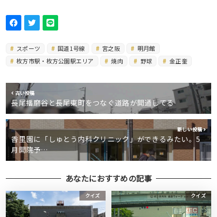
スポーツ
国道1号線
宮之阪
明月館
枚方市駅・枚方公園駅エリア
焼肉
野球
金正奎
古い投稿
長尾播磨谷と長尾東町をつなぐ道路が開通してる
新しい投稿
香里園に「しゅとう内科クリニック」ができるみたい。5
月開院予…
あなたにおすすめの記事
クイズ
クイズ