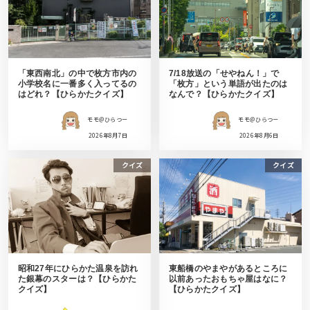
「東西南北」の中で枚方市内の
7/18放送の「せやねん！」で
小学校名に一番多く入ってるの
「枚方」という単語が出たのは
はどれ？【ひらかたクイズ】
なんで？【ひらかたクイズ】
モモ＠ひらつー
モモ＠ひらつー
2026年8月7日
2026年8月6日
クイズ
クイズ
昭和27年にひらかた温泉を訪れ
東船橋のやまやがあるところに
た銀幕のスターは？【ひらかた
以前あったおもちゃ屋はなに？
クイズ】
【ひらかたクイズ】