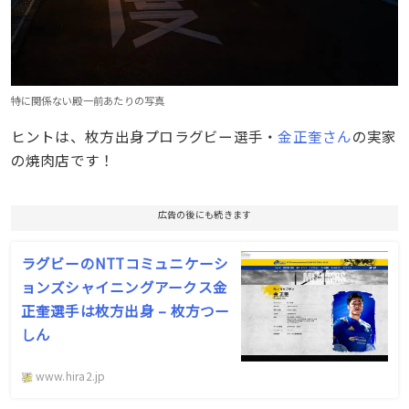
特に関係ない殿一前あたりの写真
ヒントは、枚方出身プロラグビー選手・
金正奎さん
の実家
の焼肉店です！
広告の後にも続きます
ラグビーのNTTコミュニケーシ
ョンズシャイニングアークス金
正奎選手は枚方出身 – 枚方つー
しん
www.hira2.jp