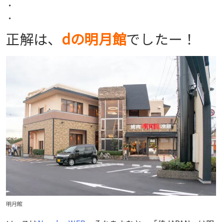
・
・
正解は、
dの明月館
でしたー！
明月館