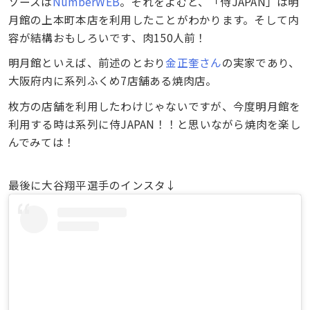
ソースは
NumberWEB
。それをよむと、「侍JAPAN」は明
月館の上本町本店を利用したことがわかります。そして内
容が結構おもしろいです、肉150人前！
明月館といえば、前述のとおり
金正奎さん
の実家であり、
大阪府内に系列ふくめ7店舗ある焼肉店。
枚方の店舗を利用したわけじゃないですが、今度明月館を
利用する時は系列に侍JAPAN！！と思いながら焼肉を楽し
んでみては！
最後に大谷翔平選手のインスタ↓