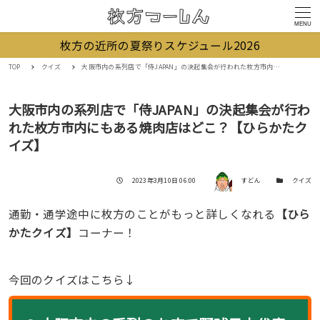
MENU
枚方の近所の夏祭りスケジュール2026
TOP
クイズ
大阪市内の系列店で「侍JAPAN」の決起集会が行われた枚方市内にもある焼肉店はどこ？【ひらかたクイズ】
大阪市内の系列店で「侍JAPAN」の決起集会が行わ
れた枚方市内にもある焼肉店はどこ？【ひらかたク
イズ】
著者
投稿日
カテゴリー
2023年3月10日 06:00
すどん
クイズ
通勤・通学途中に枚方のことがもっと詳しくなれる
【ひら
かたクイズ】
コーナー！
今回のクイズはこちら↓