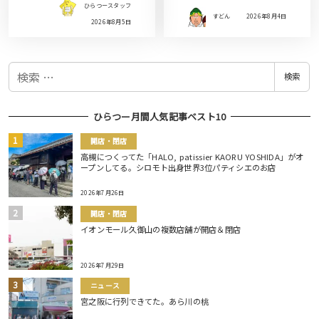
ひらつースタッフ
すどん
2026年8月4日
2026年8月5日
検
検索
索
ひらつー月間人気記事ベスト10
開店・閉店
高槻につくってた「HALO, patissier KAORU YOSHIDA」がオ
ープンしてる。シロモト出身世界3位パティシエのお店
2026年7月26日
開店・閉店
イオンモール久御山の複数店舗が開店＆閉店
2026年7月29日
ニュース
宮之阪に行列できてた。あら川の桃