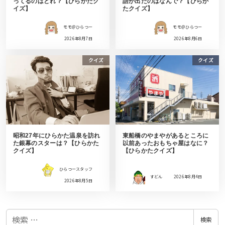
ってるのはどれ？【ひらかたク
語が出たのはなんで？【ひらか
イズ】
たクイズ】
モモ＠ひらつー
モモ＠ひらつー
2026年8月7日
2026年8月6日
クイズ
クイズ
昭和27年にひらかた温泉を訪れ
東船橋のやまやがあるところに
た銀幕のスターは？【ひらかた
以前あったおもちゃ屋はなに？
クイズ】
【ひらかたクイズ】
ひらつースタッフ
すどん
2026年8月4日
2026年8月5日
検
検索
索