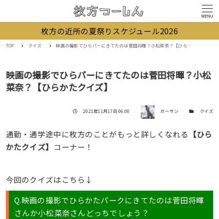
MENU
枚方の近所の夏祭りスケジュール2026
TOP
クイズ
映画の撮影でひらパーにきてたのは菅田将暉？小松菜奈？【ひらかたクイズ】
映画の撮影でひらパーにきてたのは菅田将暉？小松
菜奈？【ひらかたクイズ】
著者
投稿日
カテゴリー
2021年11月17日 06:00
ガーサン
クイズ
通勤・通学途中に枚方のことがもっと詳しくなれる
【ひら
かたクイズ】
コーナー！
今回のクイズはこちら↓
Q.映画の撮影でひらかたパークにきてたのは菅田将暉
さんか小松菜奈さんどっちでしょう？