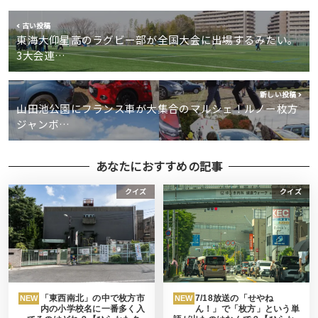
古い投稿
東海大仰星高のラグビー部が全国大会に出場するみたい。
3大会連…
新しい投稿
山田池公園にフランス車が大集合のマルシェ！ルノー枚方
ジャンボ…
あなたにおすすめの記事
クイズ
クイズ
「東西南北」の中で枚方市
7/18放送の「せやね
NEW
NEW
内の小学校名に一番多く入
ん！」で「枚方」という単