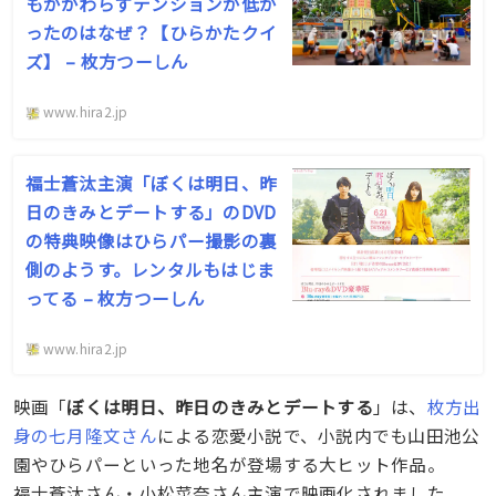
もかかわらずテンションが低か
ったのはなぜ？【ひらかたクイ
ズ】 – 枚方つーしん
www.hira2.jp
福士蒼汰主演「ぼくは明日、昨
日のきみとデートする」のDVD
の特典映像はひらパー撮影の裏
側のようす。レンタルもはじま
ってる – 枚方つーしん
www.hira2.jp
映画「
ぼくは明日、昨日のきみとデートする
」は、
枚方出
身の七月隆文さん
による恋愛小説で、小説内でも山田池公
園やひらパーといった地名が登場する大ヒット作品。
福士蒼汰さん・小松菜奈さん主演で映画化されました。