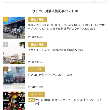
ひらつー月間人気記事ベスト10
開店・閉店
高槻につくってた「HALO, patissier KAORU YOSHIDA」がオ
ープンしてる。シロモト出身世界3位パティシエのお店
2026年7月26日
開店・閉店
イオンモール久御山の複数店舗が開店＆閉店
2026年7月29日
ニュース
宮之阪に行列できてた。あら川の桃
2026年7月10日
イベント
枚方の近所の夏祭りスケジュール2026【ひらつーまと
NEW
め】