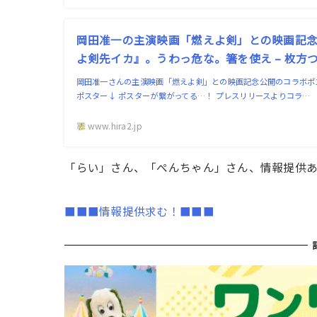
岡田准一の主演映画「燃えよ剣」との映画記
よ剣先イカ』。うわっ危な。箸を使え – 枚方
岡田准一さんの主演映画「燃えよ剣」との映画記念公開のコラボポ
ポスター↓ ポスターが繋がってる…！ プレスリリースよりコラ…
www.hira2.jp
「らい」さん、「ぺんちゃん」さん、情報提供
■■■情報提供求む！■■■