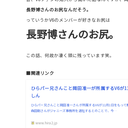
長野博さんのお尻なんだそう。
っていうかV6のメンバーが好きなお尻は
長野博さんのお尻。
この話、何故か凄く頭に残っています笑。
■関連リンク
ひらパー兄さんこと岡田准一が所属するV6が11
しん
ひらパー兄さんこと岡田准一さんが所属するV6が11月1日をもって解散する
森田剛さんがジャニーズ事務所を退社するとのことで、今…
www.hira2.jp