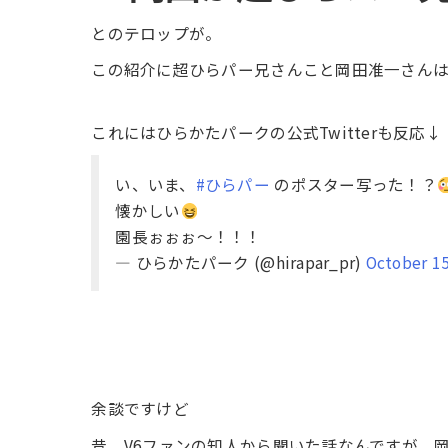
とのテロップが。
この紹介に超ひらパー兄さんこと岡田准一さん
これにはひらかたパークの公式Twitterも反応↓
い、いま、
#ひらパー
のポスター写った！？
懐かしい
園長ぉぉぉ～！！！
— ひらかたパーク (@hirapar_pr)
October 15
余談ですけど
昔、V6ファンの知人から聞いた話なんですが、