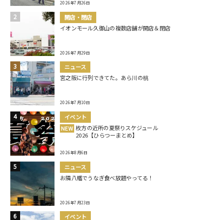
2026年7月26日
開店・閉店
イオンモール久御山の複数店舗が開店＆閉店
2026年7月29日
ニュース
宮之阪に行列できてた。あら川の桃
2026年7月10日
イベント
枚方の近所の夏祭りスケジュール
NEW
2026【ひらつーまとめ】
2026年8月6日
ニュース
お隣八幡でうなぎ食べ放題やってる！
2026年7月23日
イベント