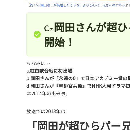
（
祝！V6岡田准一が結婚したそうな。よりひらパー兄さんのパネル
よ
c
岡田さんが超ひ
の
開始！
ちなみに…
a.
紅白歌合戦に初出場
!
b.
岡田さんが「永遠の0」で日本アカデミー賞の
d.
岡田さんが『軍師官兵衛』でNHK大河ドラマ
は2014年の出来事。
放送では
2013年
は
「岡田が超ひらパー