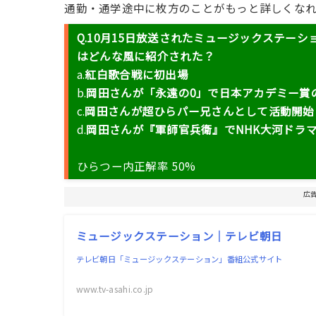
通勤・通学途中に枚方のことがもっと詳しくな
Q.10月15日放送されたミュージックステーシ
はどんな風に紹介された？
a.
紅白歌合戦に初出場
b.
岡田さんが「永遠の0」で日本アカデミー賞
c.
岡田さんが超ひらパー兄さんとして活動開始
d.
岡田さんが『軍師官兵衛』でNHK大河ドラ
ひらつー内正解率 50%
広
ミュージックステーション｜テレビ朝日
テレビ朝日「ミュージックステーション」番組公式サイト
www.tv-asahi.co.jp