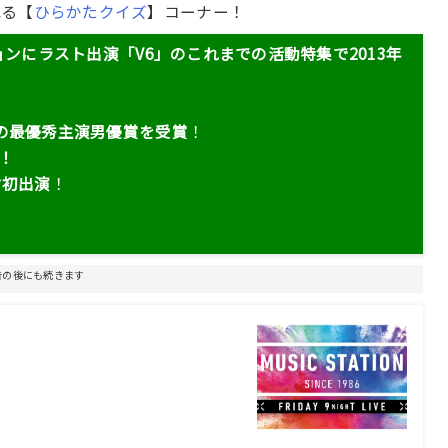
れる【
ひらかたクイズ
】コーナー！
ョンにラスト出演「V6」のこれまでの活動特集で2013年
の最優秀主演男優賞を受賞
！
！
マ初出演
！
告の後にも続きます