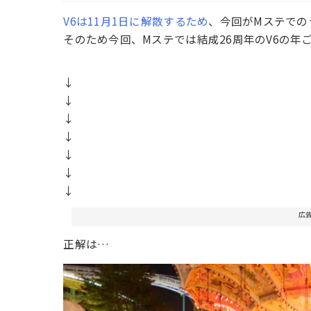
V6は11月1日に解散するため
、今回がMステでのラ
そのため今回、Mステでは結成26周年のV6の年
↓
↓
↓
↓
↓
↓
↓
広
正解は…