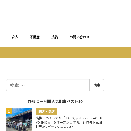
求人
不動産
広告
お問い合わせ
検
検索
索
ひらつー月間人気記事ベスト10
開店・閉店
高槻につくってた「HALO, patissier KAORU
YOSHIDA」がオープンしてる。シロモト出身
世界3位パティシエのお店