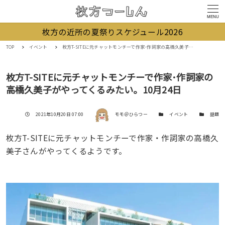
MENU
枚方の近所の夏祭りスケジュール2026
TOP
イベント
枚方T-SITEに元チャットモンチーで作家･作詞家の高橋久美子がやってくるみたい。10月24日
枚方T-SITEに元チャットモンチーで作家･作詞家の
高橋久美子がやってくるみたい。10月24日
著者
投稿日
カテゴリー
カテゴリー
2021年10月20日 07:00
モモ＠ひらつー
イベント
話題
枚方T-SITEに元チャットモンチーで作家・作詞家の高橋久
美子さんがやってくるようです。