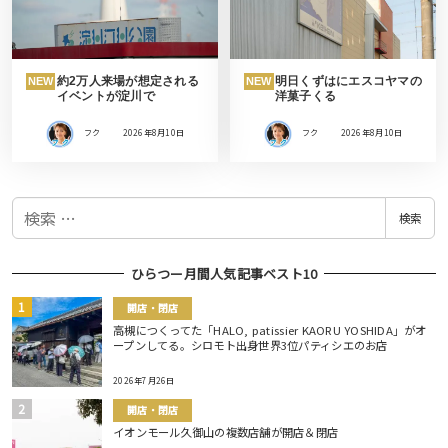
約2万人来場が想定される
明日くずはにエスコヤマの
NEW
NEW
イベントが淀川で
洋菓子くる
フク
2026年8月10日
フク
2026年8月10日
検
検索
索
ひらつー月間人気記事ベスト10
開店・閉店
高槻につくってた「HALO, patissier KAORU YOSHIDA」がオ
ープンしてる。シロモト出身世界3位パティシエのお店
2026年7月26日
開店・閉店
イオンモール久御山の複数店舗が開店＆閉店