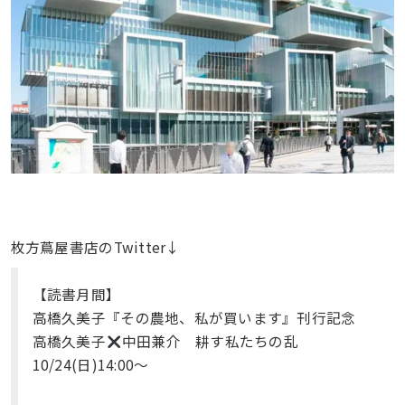
枚方蔦屋書店のTwitter↓
【読書月間】
高橋久美子『その農地、私が買います』刊行記念
高橋久美子
中田兼介 耕す私たちの乱
10/24(日)14:00〜