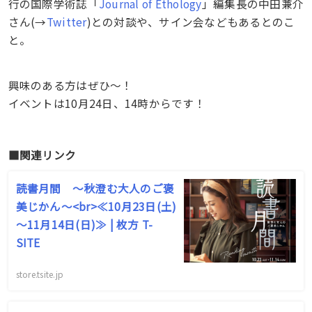
行の国際学術誌「
Journal of Ethology
」編集長の中田兼介
さん(→
Twitter
)との対談や、サイン会などもあるとのこ
と。
興味のある方はぜひ〜！
イベントは10月24日、14時からです！
■関連リンク
読書月間 ～秋澄む大人のご褒
美じかん～<br>≪10月23日(土)
～11月14日(日)≫ | 枚方 T-
SITE
store.tsite.jp