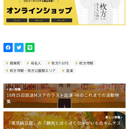
岡東町
有名人
枚方T-SITE
枚方市駅
枚方市駅・枚方公園駅エリア
音楽
古い投稿
10月15日放送Mステのラスト出演･V6のこれまでの活動特
集…
新しい投稿
「東京純豆腐」の『豚肉とほくほくじゃがいものキムチス