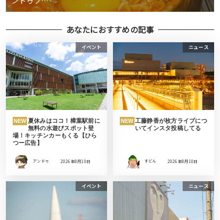
ンドゥブ…
あなたにおすすめの記事
イベント
ニュース
夏休みはココ！樟葉駅前に
工藤静香が枚方ライブにつ
NEW
NEW
無料の水遊びスポット登
いてインスタ投稿してる
場！キッチンカーもくる【ひら
つー広告】
アンドゥ
2026年8月10日
すどん
2026年8月10日
イベント
ニュース