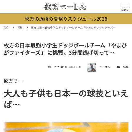
MENU
枚方の近所の夏祭りスケジュール2026
TOP
特集
枚方の日本最強小学生ドッジボールチーム「やまひがファイターズ」 に挑戦。3分間逃げ切って…
枚方の日本最強小学生ドッジボールチーム「やまひ
がファイターズ」 に挑戦。3分間逃げ切って…
著者
投稿日
カテゴリー
2023年1月14日 10:00
ガーサン
特集
枚方
で…
大人も子供も日本一の球技といえ
ば…