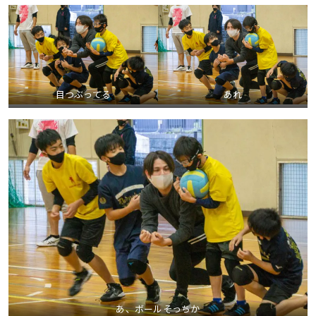
目つぶってる
あれ
あ、ボールそっちか