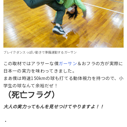
ブレイクダンスっぽい動きで準備運動するガーサン
この取材ではアラサーな僕
ガーサン
＆おフラの方が実際に
日本一の実力を味わってきました。
まあ僕は時速150kmの球も打てる動体視力を持つので、小
学生の球なんて余裕だぜ！
（死亡フラグ）
大人の実力ってもんを見せつけてやりますよ！！
・