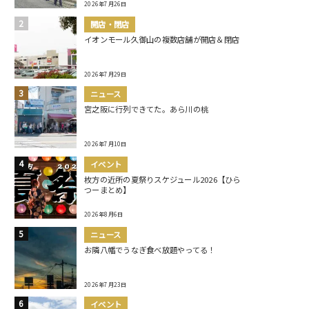
2026年7月26日
開店・閉店
イオンモール久御山の複数店舗が開店＆閉店
2026年7月29日
ニュース
宮之阪に行列できてた。あら川の桃
2026年7月10日
イベント
枚方の近所の夏祭りスケジュール2026【ひら
つーまとめ】
2026年8月6日
ニュース
お隣八幡でうなぎ食べ放題やってる！
2026年7月23日
イベント