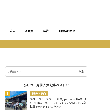
求人
不動産
広告
お問い合わせ
検
検索
索
ひらつー月間人気記事ベスト10
開店・閉店
高槻につくってた「HALO, patissier KAORU
YOSHIDA」がオープンしてる。シロモト出身
世界3位パティシエのお店