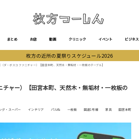
まとめ
お店
動画
クリニック
イベント
ビジネス
枚方の近所の夏祭りスケジュール2026
NITURE（ダ・ボスコ ファニチャー）【田宮本町、天然木・無垢材・一枚板のテーブル】
コ ファニチャー）【田宮本町、天然木・無垢材・一枚板の
ング・スーパー
インテリア
パルね
一枚板
国道1号線
家具
田宮本町