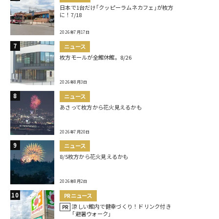
日本で1台だけ｢クッピーラムネカフェ｣が枚方
に！7/18
2026年7月17日
ニュース
枚方モールが全館休館。8/26
2026年8月3日
ニュース
あさって枚方から花火見えるかも
2026年7月20日
ニュース
8/5枚方から花火見えるかも
2026年8月2日
PRニュース
涼しい館内で健幸づくり！ドリンク付き
PR
｢避暑ウォーク｣