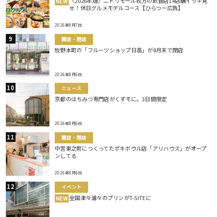
〈2026年版〉ニトリモール枚方の飲食店14店舗イッキ見
NEW
せ！休日グルメモデルコース【ひらつー広告】
2026年8月7日
開店・閉店
牧野本町の「フルーツショップ日高」が8月末で閉店
2026年8月6日
ニュース
京都のはちみつ専門店がくずモに。3日間限定
2026年8月6日
開店・閉店
中宮東之町につくってたポキボウル店「アリハウス」がオープ
ンしてる
2026年8月6日
イベント
全国津々浦々のプリンがT-SITEに
NEW