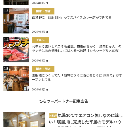
2026年8月7日
開店・閉店
西禁野に「SUNZEN」ってスパイスカレー店ができてる
2026年8月5日
グルメ
和牛もうまいしハラミも最高。市役所ちかく「焼肉じゅん」の
ランチはあの美味しいごはん食べ放題【ひらつーグルメ広告】
2026年8月5日
開店・閉店
東船橋につくってた「胡麻切りそば酒と肴とそば おおの」がオ
ープンしてる
2026年8月5日
ひらつーパートナー記事広告
気温30℃でエアコン無しなのに涼し
NEW
い！寝屋川に完成した平屋のモデルハウ