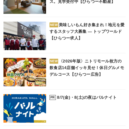
ス。見学受付中【ひらつー不動産】
美味しいもん好き集まれ！地元を愛
NEW
するスタッフ大募集 ― トップワールド
【ひらつー求人】
〈2026年版〉ニトリモール枚方の
NEW
飲食店14店舗イッキ見せ！休日グルメモ
デルコース【ひらつー広告】
8/7(金)・8(土)の夜はバルナイト
PR