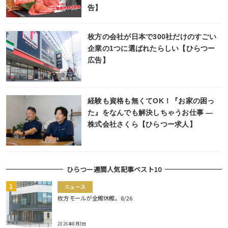
告】
枚方の会社が日本で300社だけのすごい
企業の1つに選ばれたらしい【ひらつー
広告】
経験も資格も無くてOK！『お家の困っ
た』をなんでも解決しちゃうお仕事 ―
株式会社さくら【ひらつー求人】
ひらつー週間人気記事ベスト10
ニュース
枚方モールが全館休館。8/26
2026年8月3日