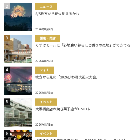
ニュース
8/5枚方から花火見えるかも
2026年8月2日
開店・閉店
くずはモールに「心地良い暮らしと香りの売場」ができてる
2026年8月2日
フォト
枚方から見た「2026びわ湖大花火大会」
2026年8月6日
イベント
大阪初出店の焼き菓子店がT-SITEに
2026年8月1日
イベント