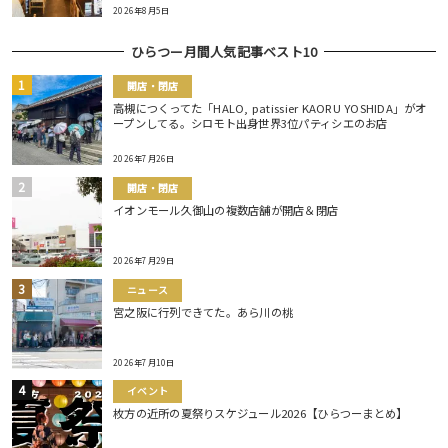
2026年8月5日
ひらつー月間人気記事ベスト10
開店・閉店
高槻につくってた「HALO, patissier KAORU YOSHIDA」がオ
ープンしてる。シロモト出身世界3位パティシエのお店
2026年7月26日
開店・閉店
イオンモール久御山の複数店舗が開店＆閉店
2026年7月29日
ニュース
宮之阪に行列できてた。あら川の桃
2026年7月10日
イベント
枚方の近所の夏祭りスケジュール2026【ひらつーまとめ】