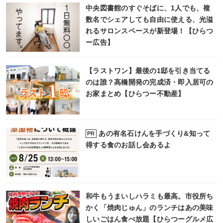
中央図書館のすぐそばに、1人でも、複
数名でシェアしても自由に使える、光溢
れるサロンスペースが新登場！【ひらつ
ー広告】
【ラストワン】最後の1邸を引き当てる
のは誰？高橋開発の完成済・即入居可の
お家まとめ【ひらつー不動産】
あの有名石けんを手づくり&知って
PR
得する食のお話し会あるよ
和牛もうまいしハラミも最高。市役所ち
かく「焼肉じゅん」のランチはあの美味
しいごはん食べ放題【ひらつーグルメ広