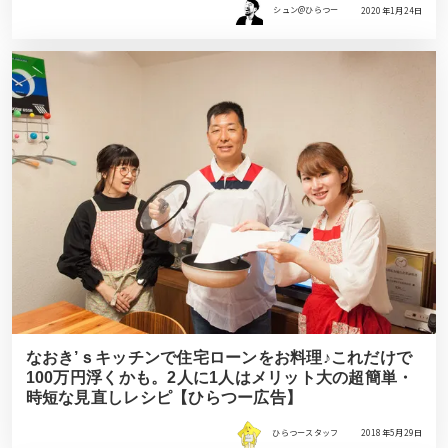
シュン@ひらつー
2020年1月24日
なおき’ｓキッチンで住宅ローンをお料理♪これだけで
100万円浮くかも。2人に1人はメリット大の超簡単・
時短な見直しレシピ【ひらつー広告】
ひらつースタッフ
2018年5月29日