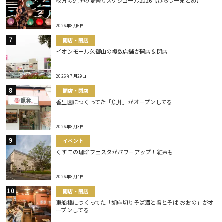
枚方の近所の夏祭りスケジュール2026【ひらつーまとめ】
2026年8月6日
開店・閉店
イオンモール久御山の複数店舗が開店＆閉店
2026年7月29日
開店・閉店
香里園につくってた「魚丼」がオープンしてる
2026年8月3日
イベント
くずモの珈琲フェスタがパワーアップ！紅茶も
2026年8月4日
開店・閉店
東船橋につくってた「胡麻切りそば酒と肴とそば おおの」がオ
ープンしてる