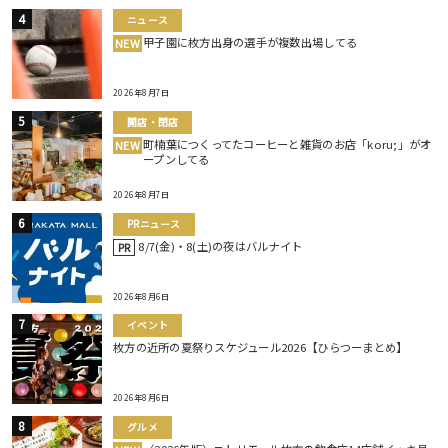
ニュース
甲子園に枚方出身の選手が複数出場してる
NEW
2026年8月7日
開店・閉店
町楠葉につくってたコーヒーと雑貨のお店「koru;」がオ
NEW
ープンしてる
2026年8月7日
PRニュース
8/7(金)・8(土)の夜はバルナイト
PR
2026年8月6日
イベント
枚方の近所の夏祭りスケジュール2026【ひらつーまとめ】
2026年8月6日
グルメ