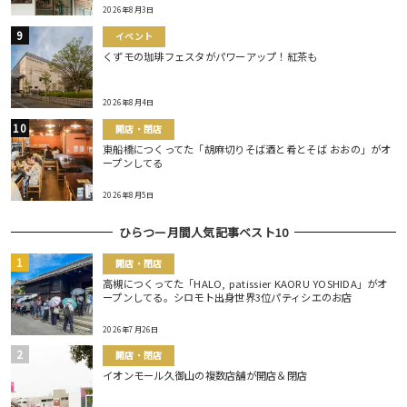
2026年8月3日
イベント
くずモの珈琲フェスタがパワーアップ！紅茶も
2026年8月4日
開店・閉店
東船橋につくってた「胡麻切りそば酒と肴とそば おおの」がオ
ープンしてる
2026年8月5日
ひらつー月間人気記事ベスト10
開店・閉店
高槻につくってた「HALO, patissier KAORU YOSHIDA」がオ
ープンしてる。シロモト出身世界3位パティシエのお店
2026年7月26日
開店・閉店
イオンモール久御山の複数店舗が開店＆閉店