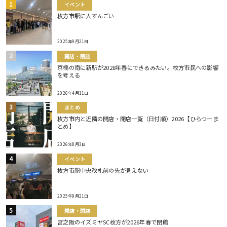
イベント
枚方市駅に人すんごい
2025年9月21日
開店・閉店
京橋の南に新駅が2028年春にできるみたい。枚方市民への影響
を考える
2026年4月11日
まとめ
枚方市内と近隣の開店・閉店一覧（日付順）2026【ひらつーま
とめ】
2026年8月3日
イベント
枚方市駅中央改札前の先が見えない
2025年9月21日
開店・閉店
宮之阪のイズミヤSC枚方が2026年春で閉館