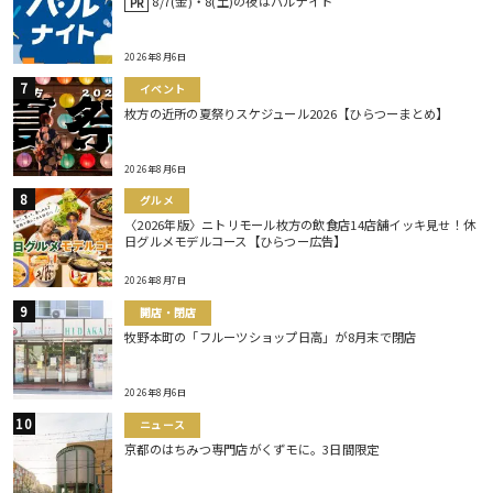
8/7(金)・8(土)の夜はバルナイト
PR
2026年8月6日
イベント
枚方の近所の夏祭りスケジュール2026【ひらつーまとめ】
2026年8月6日
グルメ
〈2026年版〉ニトリモール枚方の飲食店14店舗イッキ見せ！休
日グルメモデルコース【ひらつー広告】
2026年8月7日
開店・閉店
牧野本町の「フルーツショップ日高」が8月末で閉店
2026年8月6日
ニュース
京都のはちみつ専門店がくずモに。3日間限定