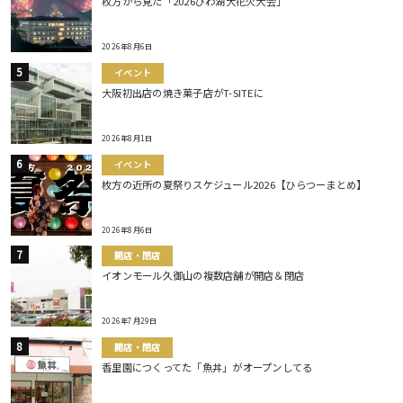
枚方から見た「2026びわ湖大花火大会」
2026年8月6日
イベント
大阪初出店の焼き菓子店がT-SITEに
2026年8月1日
イベント
枚方の近所の夏祭りスケジュール2026【ひらつーまとめ】
2026年8月6日
開店・閉店
イオンモール久御山の複数店舗が開店＆閉店
2026年7月29日
開店・閉店
香里園につくってた「魚丼」がオープンしてる