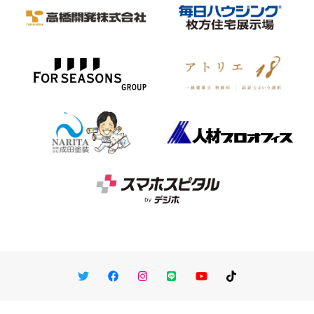
Twitter
Facebook
Instagram
LINE
You Tube
TikTok