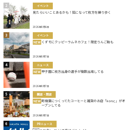
イベント
見たらいいことあるかも！狐になって枚方を練り歩く
2026年8月6日
イベント
くずモにクッピーラムネカフェ！限定りんご飴も
NEW
2026年8月7日
ニュース
甲子園に枚方出身の選手が複数出場してる
NEW
2026年8月7日
開店・閉店
町楠葉につくってたコーヒーと雑貨のお店「koru;」がオ
NEW
ープンしてる
2026年8月7日
PRニュース