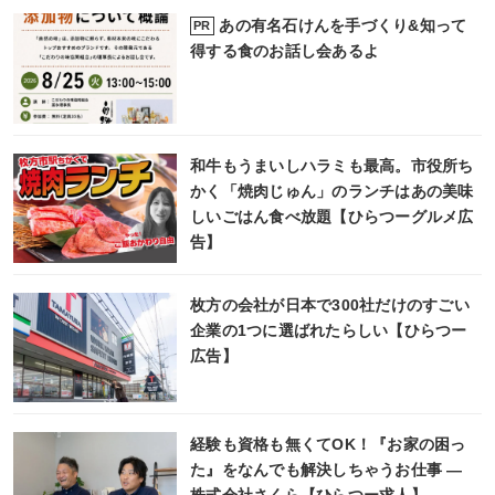
あの有名石けんを手づくり&知って
PR
得する食のお話し会あるよ
和牛もうまいしハラミも最高。市役所ち
かく「焼肉じゅん」のランチはあの美味
しいごはん食べ放題【ひらつーグルメ広
告】
枚方の会社が日本で300社だけのすごい
企業の1つに選ばれたらしい【ひらつー
広告】
経験も資格も無くてOK！『お家の困っ
た』をなんでも解決しちゃうお仕事 ―
株式会社さくら【ひらつー求人】