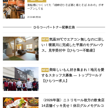
東船橋につくってた「胡麻切りそば酒と肴とそば おおの」がオ
ープンしてる
2026年8月5日
ひらつーパートナー記事広告
気温30℃でエアコン無しなのに涼し
NEW
い！寝屋川に完成した平屋のモデルハウ
ス。見学受付中【ひらつー不動産】
美味しいもん好き集まれ！地元を愛
NEW
するスタッフ大募集 ― トップワールド
【ひらつー求人】
〈2026年版〉ニトリモール枚方の飲食店
14店舗イッキ見せ！休日グルメモデルコ