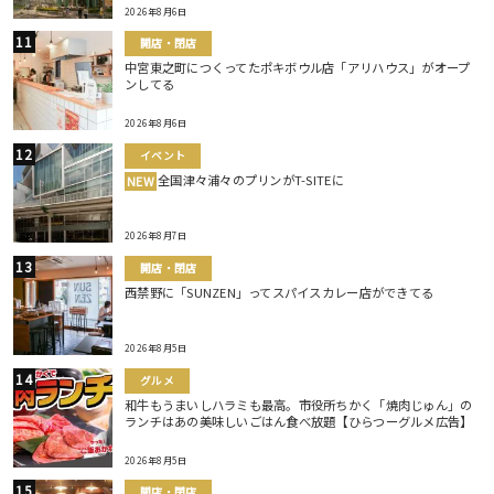
2026年8月6日
開店・閉店
中宮東之町につくってたポキボウル店「アリハウス」がオープ
ンしてる
2026年8月6日
イベント
全国津々浦々のプリンがT-SITEに
NEW
2026年8月7日
開店・閉店
西禁野に「SUNZEN」ってスパイスカレー店ができてる
2026年8月5日
グルメ
和牛もうまいしハラミも最高。市役所ちかく「焼肉じゅん」の
ランチはあの美味しいごはん食べ放題【ひらつーグルメ広告】
2026年8月5日
開店・閉店