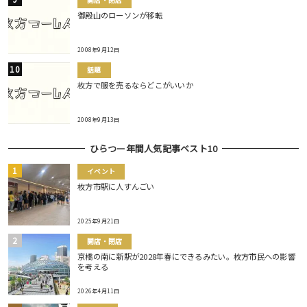
開店・閉店
御殿山のローソンが移転
2008年9月12日
話題
枚方で服を売るならどこがいいか
2008年9月13日
ひらつー年間人気記事ベスト10
イベント
枚方市駅に人すんごい
2025年9月21日
開店・閉店
京橋の南に新駅が2028年春にできるみたい。枚方市民への影響
を考える
2026年4月11日