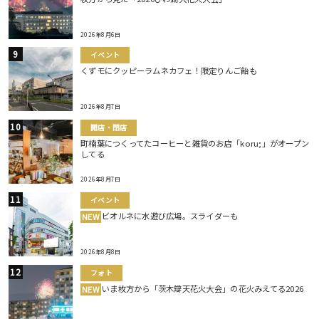
2026年8月6日
イベント
くずモにクッピーラムネカフェ！限定りんご飴も
2026年8月7日
開店・閉店
町楠葉につくってたコーヒーと雑貨のお店「koru;」がオープン
してる
2026年8月7日
イベント
ビオルネに水遊び広場。スライダーも
NEW
2026年8月8日
フォト
いま枚方から「茨木辯天花火大会」の花火みえてる2026
NEW