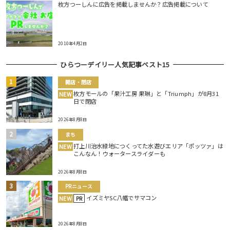
枚方つーしんに広告を掲載しませんか？広告掲載について
2010年4月2日
ひらつーデイリー人気記事ベスト15
開店・閉店
枚方モールの「果汁工房 果琳」と「Triumph」が8月31
NEW
日で閉店
2026年8月8日
まち
打上川治水緑地につくってた水遊びエリア「ポッツァ」は
NEW
こんなん！ウォータースライダーも
2026年8月8日
PRニュース
イズミヤSC八幡でサマコン
NEW
PR
2026年8月8日