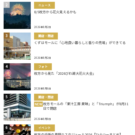
ニュース
8/5枚方から花火見えるかも
2026年8月2日
開店・閉店
くずはモールに「心地良い暮らしと香りの売場」ができてる
2026年8月2日
フォト
枚方から見た「2026びわ湖大花火大会」
2026年8月6日
開店・閉店
枚方モールの「果汁工房 果琳」と「Triumph」が8月31
NEW
日で閉店
2026年8月8日
イベント
枚方の近所の夏祭りスケジュール2026【ひらつーまとめ】