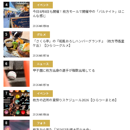
イベント
今日8月8日も開催！枚方モールで開催中の「バルナイト」はこ
んな感じ
2026年8月8日
グルメ
「さくら亭」の『和風おろしハンバーグランチ』（枚方市香里
ケ丘）【ひらつーグルメ】
2026年8月7日
ニュース
甲子園に枚方出身の選手が複数出場してる
2026年8月7日
イベント
枚方の近所の夏祭りスケジュール2026【ひらつーまとめ】
2026年8月6日
フォト
枚方から見た「2026びわ湖大花火大会」