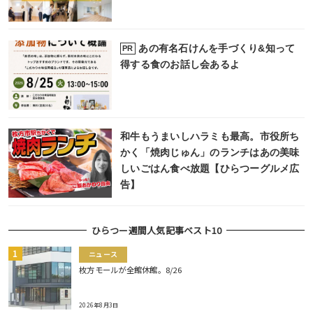
あの有名石けんを手づくり&知って
PR
得する食のお話し会あるよ
和牛もうまいしハラミも最高。市役所ち
かく「焼肉じゅん」のランチはあの美味
しいごはん食べ放題【ひらつーグルメ広
告】
ひらつー週間人気記事ベスト10
ニュース
枚方モールが全館休館。8/26
2026年8月3日