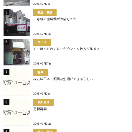
2008年2月9日
開店・閉店
１号線の珈琲館が改装してた
2008年2月11日
グルメ
るーほんだのカレーがウマイ＜枚方グルメ＞
2008年2月17日
話題
枚方は日本一和風な生活ができるらしい
2008年5月2日
お知らせ
更新再開
2008年9月11日