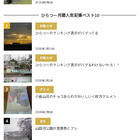
2026年8月6日
ひらつー月間人気記事ベスト10
お知らせ
ひらつーのランキング表示がバグってる
2008年1月31日
お知らせ
ひらつーのランキング表示がバグるわけないやろ！！
2008年2月1日
グルメ
小倉山荘のチョコあられがおいしい＜枚方グルメ＞
2008年2月9日
まち
山田池公園の雪景色とアレ