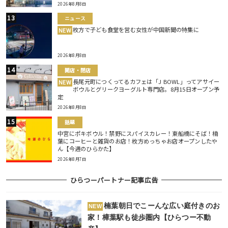
2026年8月8日
ニュース
枚方で子ども食堂を営む女性が中国新聞の特集に
NEW
2026年8月8日
開店・閉店
長尾元町につくってるカフェは「J BOWL」ってアサイー
NEW
ボウルとグリークヨーグルト専門店。8月15日オープン予
定
2026年8月8日
話題
中宮にポキボウル！禁野にスパイスカレー！東船橋にそば！楠
葉にコーヒーと雑貨のお店！枚方めっちゃお店オープンしたや
ん【今週のひらかた】
2026年8月7日
ひらつーパートナー記事広告
楠葉朝日でこーんな広い庭付きのお
NEW
家！樟葉駅も徒歩圏内【ひらつー不動