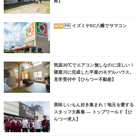
産】
イズミヤSC八幡でサマコン
PR
NEW
気温30℃でエアコン無しなのに涼しい！
寝屋川に完成した平屋のモデルハウス。
見学受付中【ひらつー不動産】
美味しいもん好き集まれ！地元を愛する
スタッフ大募集 ― トップワールド【ひ
らつー求人】