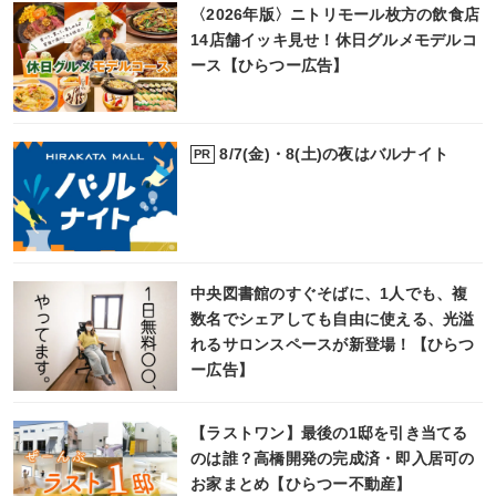
〈2026年版〉ニトリモール枚方の飲食店
14店舗イッキ見せ！休日グルメモデルコ
ース【ひらつー広告】
8/7(金)・8(土)の夜はバルナイト
PR
中央図書館のすぐそばに、1人でも、複
数名でシェアしても自由に使える、光溢
れるサロンスペースが新登場！【ひらつ
ー広告】
【ラストワン】最後の1邸を引き当てる
のは誰？高橋開発の完成済・即入居可の
お家まとめ【ひらつー不動産】