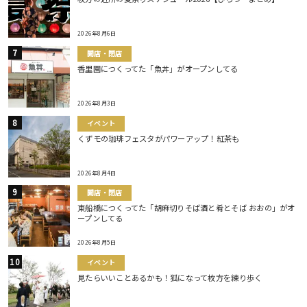
2026年8月6日
開店・閉店
香里園につくってた「魚丼」がオープンしてる
2026年8月3日
イベント
くずモの珈琲フェスタがパワーアップ！紅茶も
2026年8月4日
開店・閉店
東船橋につくってた「胡麻切りそば酒と肴とそば おおの」がオ
ープンしてる
2026年8月5日
イベント
見たらいいことあるかも！狐になって枚方を練り歩く