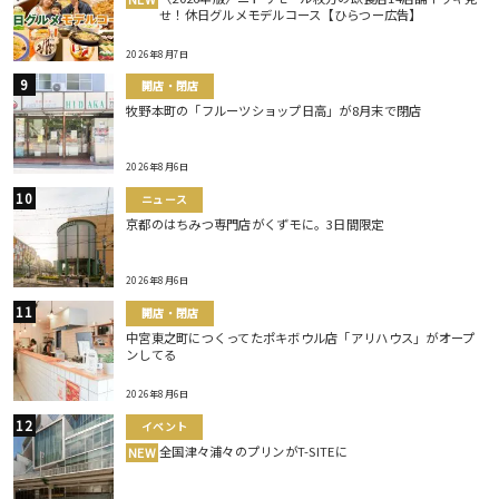
せ！休日グルメモデルコース【ひらつー広告】
2026年8月7日
開店・閉店
牧野本町の「フルーツショップ日高」が8月末で閉店
2026年8月6日
ニュース
京都のはちみつ専門店がくずモに。3日間限定
2026年8月6日
開店・閉店
中宮東之町につくってたポキボウル店「アリハウス」がオープ
ンしてる
2026年8月6日
イベント
全国津々浦々のプリンがT-SITEに
NEW