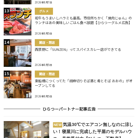
2026年8月7日
グルメ
和牛もうまいしハラミも最高。市役所ちかく「焼肉じゅん」の
ランチはあの美味しいごはん食べ放題【ひらつーグルメ広告】
2026年8月5日
開店・閉店
西禁野に「SUNZEN」ってスパイスカレー店ができてる
2026年8月5日
開店・閉店
東船橋につくってた「胡麻切りそば酒と肴とそば おおの」がオ
ープンしてる
2026年8月5日
ひらつーパートナー記事広告
気温30℃でエアコン無しなのに涼し
NEW
い！寝屋川に完成した平屋のモデルハウ