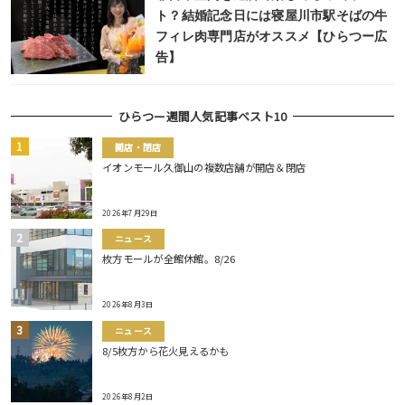
ト？結婚記念日には寝屋川市駅そばの牛
フィレ肉専門店がオススメ【ひらつー広
告】
ひらつー週間人気記事ベスト10
開店・閉店
イオンモール久御山の複数店舗が開店＆閉店
2026年7月29日
ニュース
枚方モールが全館休館。8/26
2026年8月3日
ニュース
8/5枚方から花火見えるかも
2026年8月2日