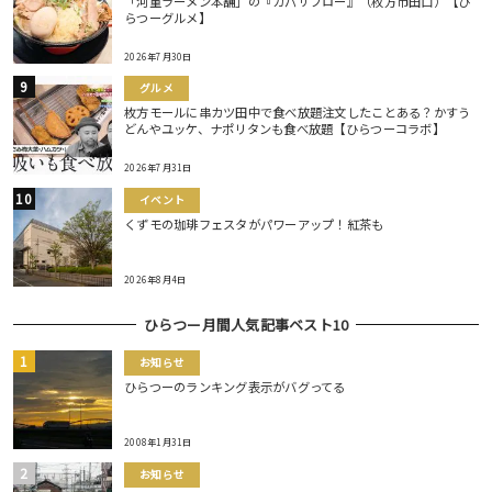
「河童ラーメン本舗」の『カパサブロー』（枚方市田口）【ひ
らつーグルメ】
2026年7月30日
グルメ
枚方モールに串カツ田中で食べ放題注文したことある？かすう
どんやユッケ、ナポリタンも食べ放題【ひらつーコラボ】
2026年7月31日
イベント
くずモの珈琲フェスタがパワーアップ！紅茶も
2026年8月4日
ひらつー月間人気記事ベスト10
お知らせ
ひらつーのランキング表示がバグってる
2008年1月31日
お知らせ