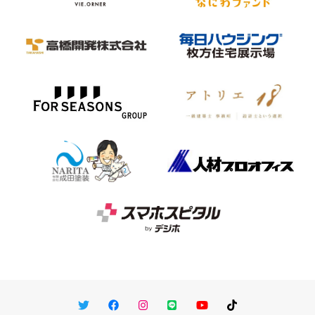
Twitter
Facebook
Instagram
LINE
You Tube
TikTok