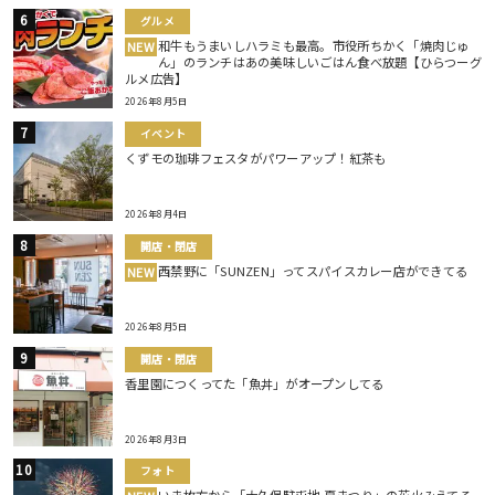
グルメ
和牛もうまいしハラミも最高。市役所ちかく「焼肉じゅ
NEW
ん」のランチはあの美味しいごはん食べ放題【ひらつーグ
ルメ広告】
2026年8月5日
イベント
くずモの珈琲フェスタがパワーアップ！紅茶も
2026年8月4日
開店・閉店
西禁野に「SUNZEN」ってスパイスカレー店ができてる
NEW
2026年8月5日
開店・閉店
香里園につくってた「魚丼」がオープンしてる
2026年8月3日
フォト