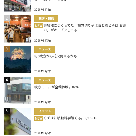
2026年8月4日
開店・閉店
東船橋につくってた「胡麻切りそば酒と肴とそば おお
NEW
の」がオープンしてる
2026年8月5日
ニュース
8/5枚方から花火見えるかも
2026年8月2日
ニュース
枚方モールが全館休館。8/26
2026年8月3日
イベント
くずはに移動科学館くる。8/15･16
NEW
2026年8月5日