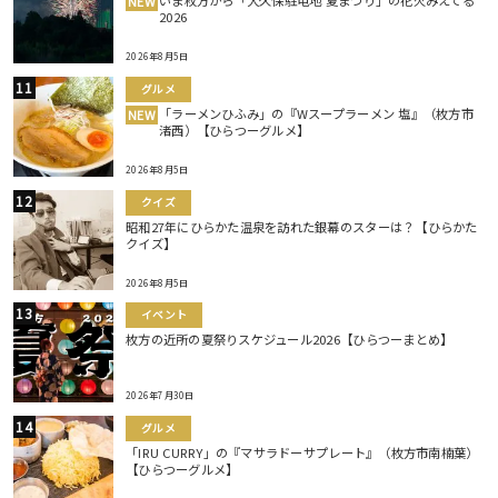
いま枚方から「大久保駐屯地 夏まつり」の花火みえてる
NEW
2026
2026年8月5日
グルメ
「ラーメンひふみ」の『Wスープラーメン 塩』（枚方市
NEW
渚西）【ひらつーグルメ】
2026年8月5日
クイズ
昭和27年にひらかた温泉を訪れた銀幕のスターは？【ひらかた
クイズ】
2026年8月5日
イベント
枚方の近所の夏祭りスケジュール2026【ひらつーまとめ】
2026年7月30日
グルメ
「IRU CURRY」の『マサラドーサプレート』（枚方市南楠葉）
【ひらつーグルメ】