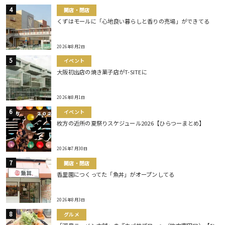
開店・閉店
くずはモールに「心地良い暮らしと香りの売場」ができてる
2026年8月2日
イベント
大阪初出店の焼き菓子店がT-SITEに
2026年8月1日
イベント
枚方の近所の夏祭りスケジュール2026【ひらつーまとめ】
2026年7月30日
開店・閉店
香里園につくってた「魚丼」がオープンしてる
2026年8月3日
グルメ