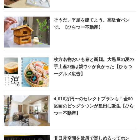
そうだ、平屋を建てよう。高級食パン
で。【ひらつー不動産】
枚方名物おいも巻と新顔。大黒屋の夏の
手土産2種は親ウケが良かった【ひらつ
ーグルメ広告】
4,616万円〜のセレクトプランも！全60
区画のビッグタウンが星田に誕生【ひら
つー不動産】
非日常空間を近所で楽しめるってホン