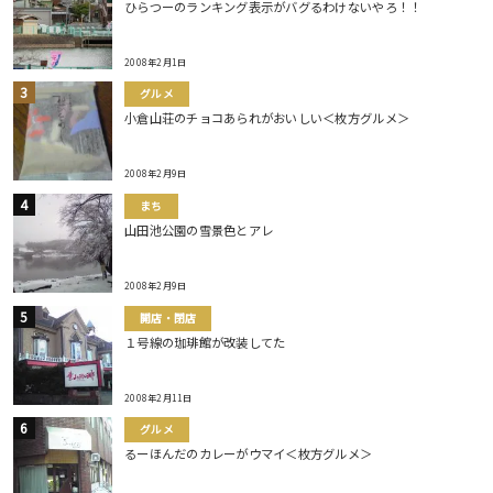
ひらつーのランキング表示がバグるわけないやろ！！
2008年2月1日
グルメ
小倉山荘のチョコあられがおいしい＜枚方グルメ＞
2008年2月9日
まち
山田池公園の雪景色とアレ
2008年2月9日
開店・閉店
１号線の珈琲館が改装してた
2008年2月11日
グルメ
るーほんだのカレーがウマイ＜枚方グルメ＞