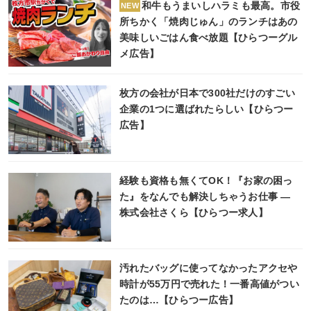
和牛もうまいしハラミも最高。市役
NEW
所ちかく「焼肉じゅん」のランチはあの
美味しいごはん食べ放題【ひらつーグル
メ広告】
枚方の会社が日本で300社だけのすごい
企業の1つに選ばれたらしい【ひらつー
広告】
経験も資格も無くてOK！『お家の困っ
た』をなんでも解決しちゃうお仕事 ―
株式会社さくら【ひらつー求人】
汚れたバッグに使ってなかったアクセや
時計が55万円で売れた！一番高値がつい
たのは…【ひらつー広告】