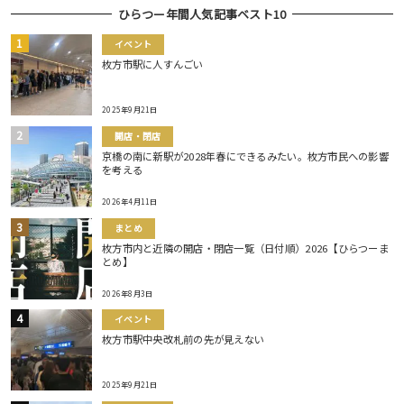
ひらつー年間人気記事ベスト10
イベント
枚方市駅に人すんごい
2025年9月21日
開店・閉店
京橋の南に新駅が2028年春にできるみたい。枚方市民への影響
を考える
2026年4月11日
まとめ
枚方市内と近隣の開店・閉店一覧（日付順）2026【ひらつーま
とめ】
2026年8月3日
イベント
枚方市駅中央改札前の先が見えない
2025年9月21日