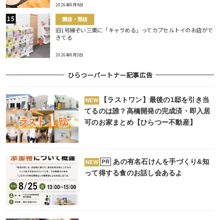
2026年8月4日
開店・閉店
旧1号線ぞい三栗に「キャラめる」ってカプセルトイのお店がで
きてる
2026年8月3日
ひらつーパートナー記事広告
【ラストワン】最後の1邸を引き当
NEW
てるのは誰？高橋開発の完成済・即入居
可のお家まとめ【ひらつー不動産】
あの有名石けんを手づくり&知
PR
NEW
って得する食のお話し会あるよ