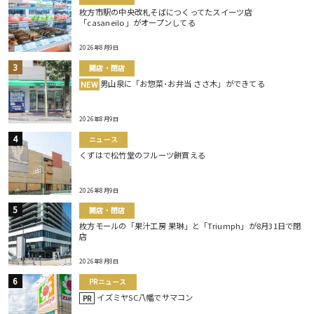
枚方市駅の中央改札そばにつくってたスイーツ店
「casaneilo」がオープンしてる
2026年8月9日
開店・閉店
男山泉に「お惣菜･お弁当 ささ木」ができてる
NEW
2026年8月9日
ニュース
くずはで松竹堂のフルーツ餅買える
2026年8月9日
開店・閉店
枚方モールの「果汁工房 果琳」と「Triumph」が8月31日で閉
店
2026年8月8日
PRニュース
イズミヤSC八幡でサマコン
PR