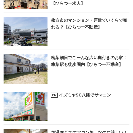
【ひらつー求人】
枚方市のマンション・戸建ていくらで売
れる？【ひらつー不動産】
楠葉朝日でこーんな広い庭付きのお家！
樟葉駅も徒歩圏内【ひらつー不動産】
イズミヤSC八幡でサマコン
PR
気温30℃でエアコン無しなのに涼しい！