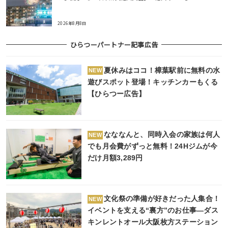
2026年8月8日
ひらつーパートナー記事広告
夏休みはココ！樟葉駅前に無料の水
NEW
遊びスポット登場！キッチンカーもくる
【ひらつー広告】
なななんと、同時入会の家族は何人
NEW
でも月会費がずっと無料！24Hジムが今
だけ月額3,289円
文化祭の準備が好きだった人集合！
NEW
イベントを支える“裏方”のお仕事―ダス
キンレントオール大阪枚方ステーション