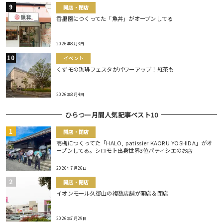
開店・閉店
香里園につくってた「魚丼」がオープンしてる
2026年8月3日
イベント
くずモの珈琲フェスタがパワーアップ！紅茶も
2026年8月4日
ひらつー月間人気記事ベスト10
開店・閉店
高槻につくってた「HALO, patissier KAORU YOSHIDA」がオ
ープンしてる。シロモト出身世界3位パティシエのお店
2026年7月26日
開店・閉店
イオンモール久御山の複数店舗が開店＆閉店
2026年7月29日