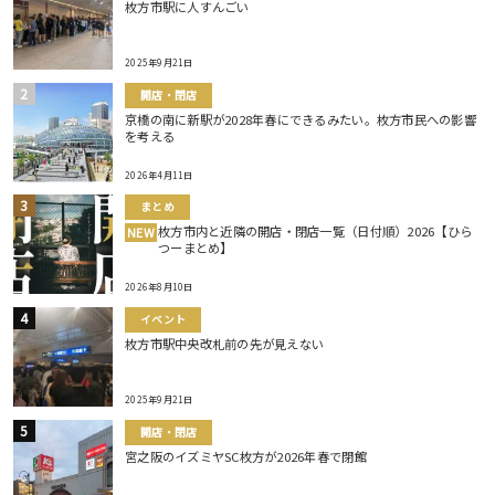
枚方市駅に人すんごい
2025年9月21日
開店・閉店
京橋の南に新駅が2028年春にできるみたい。枚方市民への影響
を考える
2026年4月11日
まとめ
枚方市内と近隣の開店・閉店一覧（日付順）2026【ひら
NEW
つーまとめ】
2026年8月10日
イベント
枚方市駅中央改札前の先が見えない
2025年9月21日
開店・閉店
宮之阪のイズミヤSC枚方が2026年春で閉館