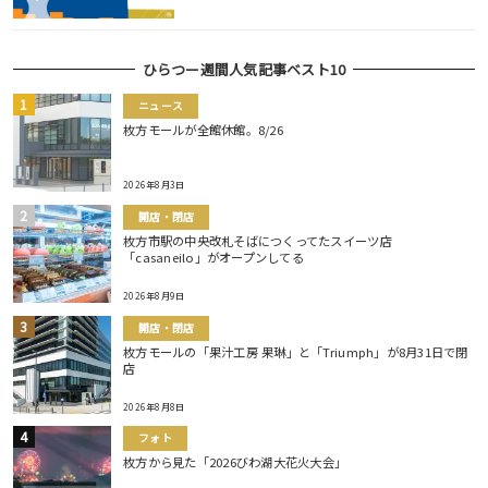
ひらつー週間人気記事ベスト10
ニュース
枚方モールが全館休館。8/26
2026年8月3日
開店・閉店
枚方市駅の中央改札そばにつくってたスイーツ店
「casaneilo」がオープンしてる
2026年8月9日
開店・閉店
枚方モールの「果汁工房 果琳」と「Triumph」が8月31日で閉
店
2026年8月8日
フォト
枚方から見た「2026びわ湖大花火大会」