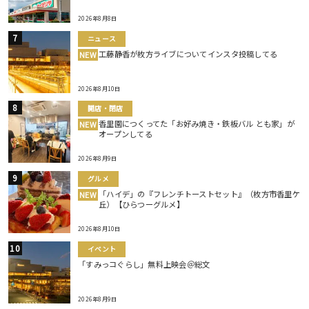
2026年8月8日
ニュース
工藤静香が枚方ライブについてインスタ投稿してる
NEW
2026年8月10日
開店・閉店
香里園につくってた「お好み焼き・鉄板バル とも家」が
NEW
オープンしてる
2026年8月9日
グルメ
「ハイデ」の『フレンチトーストセット』（枚方市香里ケ
NEW
丘）【ひらつーグルメ】
2026年8月10日
イベント
「すみっコぐらし」無料上映会＠総文
2026年8月9日