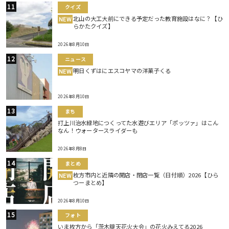
クイズ
北山の大工大前にできる予定だった教育施設はなに？【ひ
NEW
らかたクイズ】
2026年8月10日
ニュース
明日くずはにエスコヤマの洋菓子くる
NEW
2026年8月10日
まち
打上川治水緑地につくってた水遊びエリア「ポッツァ」はこん
なん！ウォータースライダーも
2026年8月8日
まとめ
枚方市内と近隣の開店・閉店一覧（日付順）2026【ひら
NEW
つーまとめ】
2026年8月10日
フォト
いま枚方から「茨木辯天花火大会」の花火みえてる2026