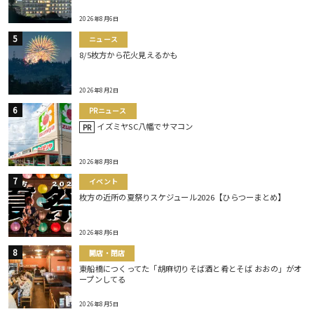
2026年8月6日
ニュース
8/5枚方から花火見えるかも
2026年8月2日
PRニュース
イズミヤSC八幡でサマコン
PR
2026年8月8日
イベント
枚方の近所の夏祭りスケジュール2026【ひらつーまとめ】
2026年8月6日
開店・閉店
東船橋につくってた「胡麻切りそば酒と肴とそば おおの」がオ
ープンしてる
2026年8月5日