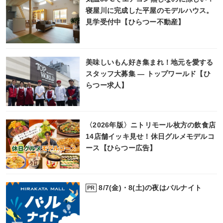
寝屋川に完成した平屋のモデルハウス。
見学受付中【ひらつー不動産】
美味しいもん好き集まれ！地元を愛する
スタッフ大募集 ― トップワールド【ひ
らつー求人】
〈2026年版〉ニトリモール枚方の飲食店
14店舗イッキ見せ！休日グルメモデルコ
ース【ひらつー広告】
8/7(金)・8(土)の夜はバルナイト
PR