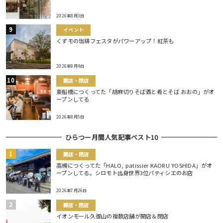
2026年8月3日
イベント
くずモの珈琲フェスタがパワーアップ！紅茶も
2026年8月4日
開店・閉店
東船橋につくってた「胡麻切りそば酒と肴とそば おおの」がオ
ープンしてる
2026年8月5日
ひらつー月間人気記事ベスト10
開店・閉店
高槻につくってた「HALO, patissier KAORU YOSHIDA」がオ
ープンしてる。シロモト出身世界3位パティシエのお店
2026年7月26日
開店・閉店
イオンモール久御山の複数店舗が開店＆閉店