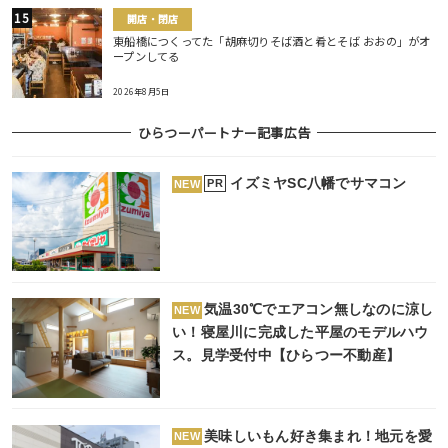
開店・閉店
東船橋につくってた「胡麻切りそば酒と肴とそば おおの」がオ
ープンしてる
2026年8月5日
ひらつーパートナー記事広告
イズミヤSC八幡でサマコン
PR
NEW
気温30℃でエアコン無しなのに涼し
NEW
い！寝屋川に完成した平屋のモデルハウ
ス。見学受付中【ひらつー不動産】
美味しいもん好き集まれ！地元を愛
NEW