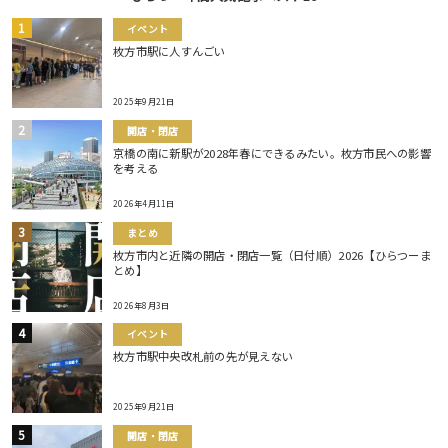
イベント
枚方市駅に人すんごい
2025年9月21日
開店・閉店
京橋の南に新駅が2028年春にできるみたい。枚方市民への影響
を考える
2026年4月11日
まとめ
枚方市内と近隣の開店・閉店一覧（日付順）2026【ひらつーま
とめ】
2026年8月3日
イベント
枚方市駅中央改札前の先が見えない
2025年9月21日
開店・閉店