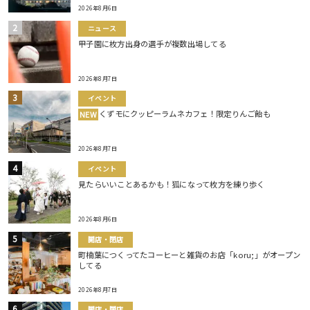
2026年8月6日
ニュース
甲子園に枚方出身の選手が複数出場してる
2026年8月7日
イベント
くずモにクッピーラムネカフェ！限定りんご飴も
NEW
2026年8月7日
イベント
見たらいいことあるかも！狐になって枚方を練り歩く
2026年8月6日
開店・閉店
町楠葉につくってたコーヒーと雑貨のお店「koru;」がオープン
してる
2026年8月7日
開店・閉店