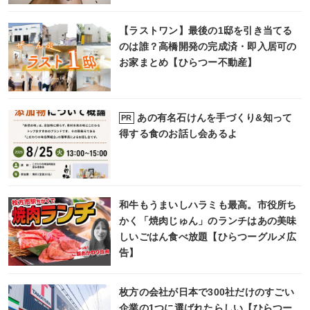
【ラストワン】最後の1邸を引き当てる
のは誰？高橋開発の完成済・即入居可の
お家まとめ【ひらつー不動産】
あの有名石けんを手づくり&知って
PR
得する食のお話し会あるよ
和牛もうまいしハラミも最高。市役所ち
かく「焼肉じゅん」のランチはあの美味
しいごはん食べ放題【ひらつーグルメ広
告】
枚方の会社が日本で300社だけのすごい
企業の1つに選ばれたらしい【ひらつー