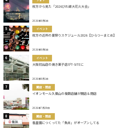
枚方から見た「2026びわ湖大花火大会」
2026年8月6日
イベント
枚方の近所の夏祭りスケジュール2026【ひらつーまとめ】
2026年8月6日
イベント
大阪初出店の焼き菓子店がT-SITEに
2026年8月1日
開店・閉店
イオンモール久御山の複数店舗が開店＆閉店
2026年7月29日
開店・閉店
香里園につくってた「魚丼」がオープンしてる