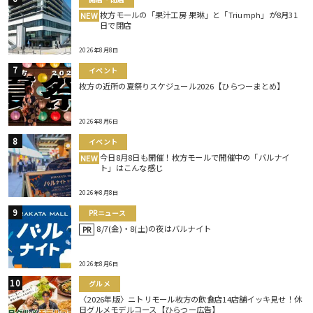
枚方モールの「果汁工房 果琳」と「Triumph」が8月31
NEW
日で閉店
2026年8月8日
イベント
枚方の近所の夏祭りスケジュール2026【ひらつーまとめ】
2026年8月6日
イベント
今日8月8日も開催！枚方モールで開催中の「バルナイ
NEW
ト」はこんな感じ
2026年8月8日
PRニュース
8/7(金)・8(土)の夜はバルナイト
PR
2026年8月6日
グルメ
〈2026年版〉ニトリモール枚方の飲食店14店舗イッキ見せ！休
日グルメモデルコース【ひらつー広告】