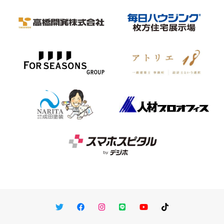
Twitter
Facebook
Instagram
LINE
You Tube
TikTok