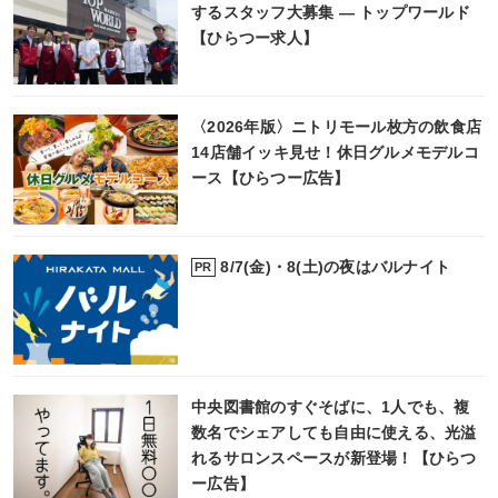
するスタッフ大募集 ― トップワールド
【ひらつー求人】
〈2026年版〉ニトリモール枚方の飲食店
14店舗イッキ見せ！休日グルメモデルコ
ース【ひらつー広告】
8/7(金)・8(土)の夜はバルナイト
PR
中央図書館のすぐそばに、1人でも、複
数名でシェアしても自由に使える、光溢
れるサロンスペースが新登場！【ひらつ
ー広告】