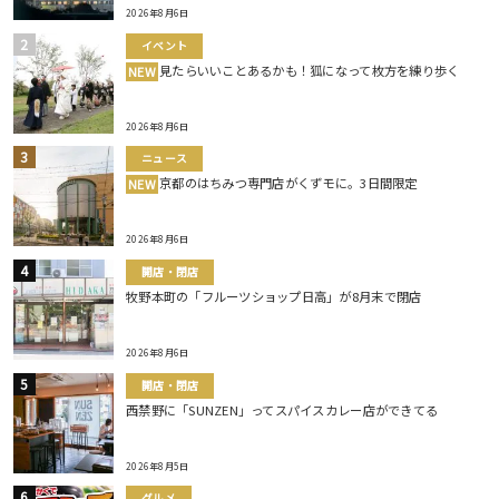
2026年8月6日
イベント
見たらいいことあるかも！狐になって枚方を練り歩く
NEW
2026年8月6日
ニュース
京都のはちみつ専門店がくずモに。3日間限定
NEW
2026年8月6日
開店・閉店
牧野本町の「フルーツショップ日高」が8月末で閉店
2026年8月6日
開店・閉店
西禁野に「SUNZEN」ってスパイスカレー店ができてる
2026年8月5日
グルメ