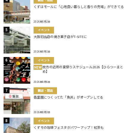
くずはモールに「心地良い暮らしと香りの売場」ができてる
2026年8月2日
イベント
大阪初出店の焼き菓子店がT-SITEに
2026年8月1日
イベント
枚方の近所の夏祭りスケジュール2026【ひらつーまと
NEW
め】
2026年8月6日
開店・閉店
香里園につくってた「魚丼」がオープンしてる
2026年8月3日
イベント
くずモの珈琲フェスタがパワーアップ！紅茶も