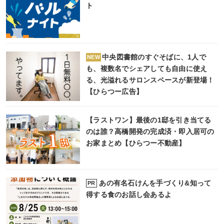
ト
中央図書館のすぐそばに、1人で
NEW
も、複数名でシェアしても自由に使え
る、光溢れるサロンスペースが新登場！
【ひらつー広告】
【ラストワン】最後の1邸を引き当てる
のは誰？高橋開発の完成済・即入居可の
お家まとめ【ひらつー不動産】
あの有名石けんを手づくり&知って
PR
得する食のお話し会あるよ