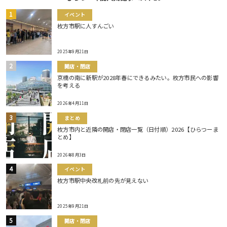
イベント
枚方市駅に人すんごい
2025年9月21日
開店・閉店
京橋の南に新駅が2028年春にできるみたい。枚方市民への影響
を考える
2026年4月11日
まとめ
枚方市内と近隣の開店・閉店一覧（日付順）2026【ひらつーま
とめ】
2026年8月3日
イベント
枚方市駅中央改札前の先が見えない
2025年9月21日
開店・閉店