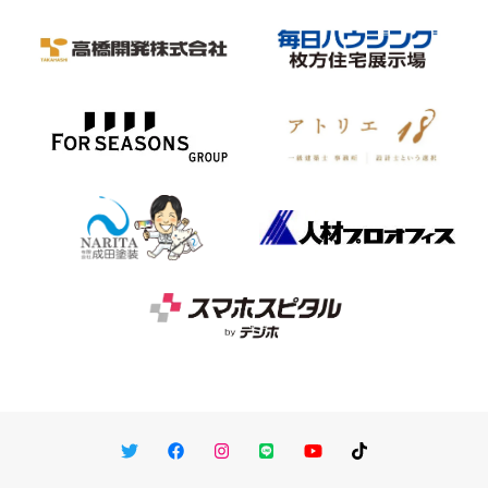
Twitter
Facebook
Instagram
LINE
You Tube
TikTok