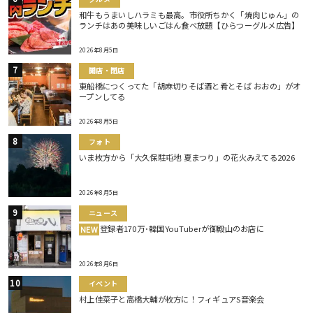
和牛もうまいしハラミも最高。市役所ちかく「焼肉じゅん」の
ランチはあの美味しいごはん食べ放題【ひらつーグルメ広告】
2026年8月5日
開店・閉店
東船橋につくってた「胡麻切りそば酒と肴とそば おおの」がオ
ープンしてる
2026年8月5日
フォト
いま枚方から「大久保駐屯地 夏まつり」の花火みえてる2026
2026年8月5日
ニュース
登録者170万･韓国YouTuberが御殿山のお店に
NEW
2026年8月6日
イベント
村上佳菜子と高橋大輔が枚方に！フィギュアS音楽会