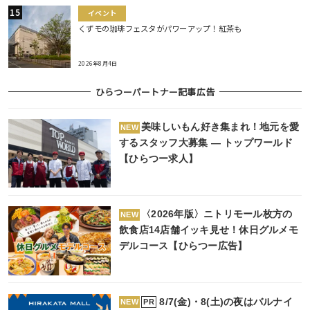
イベント
くずモの珈琲フェスタがパワーアップ！紅茶も
2026年8月4日
ひらつーパートナー記事広告
美味しいもん好き集まれ！地元を愛
NEW
するスタッフ大募集 ― トップワールド
【ひらつー求人】
〈2026年版〉ニトリモール枚方の
NEW
飲食店14店舗イッキ見せ！休日グルメモ
デルコース【ひらつー広告】
8/7(金)・8(土)の夜はバルナイ
PR
NEW