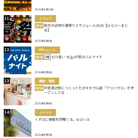
2026年5月24日
イベント
枚方の近所の夏祭りスケジュール2026【ひらつーまと
NEW
め】
2026年8月6日
PRニュース
8/7(金)・8(土)の夜はバルナイト
NEW
PR
2026年8月6日
開店・閉店
中宮東之町につくってたポキボウル店「アリハウス」がオ
NEW
ープンしてる
2026年8月6日
イベント
くずはに移動科学館くる。8/15･16
2026年8月5日