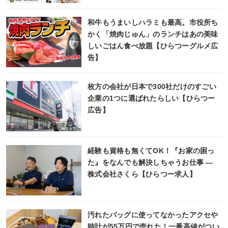
和牛もうまいしハラミも最高。市役所ち
かく「焼肉じゅん」のランチはあの美味
しいごはん食べ放題【ひらつーグルメ広
告】
枚方の会社が日本で300社だけのすごい
企業の1つに選ばれたらしい【ひらつー
広告】
経験も資格も無くてOK！『お家の困っ
た』をなんでも解決しちゃうお仕事 ―
株式会社さくら【ひらつー求人】
汚れたバッグに使ってなかったアクセや
時計が55万円で売れた！一番高値がつい