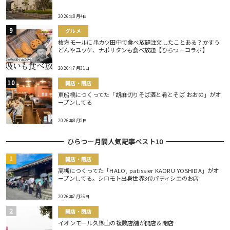
2026年8月4日
グルメ
枚方モールに串カツ田中で食べ放題注文したことある？かすう
どんやユッケ、ナポリタンも食べ放題【ひらつーコラボ】
2026年7月31日
開店・閉店
東船橋につくってた「胡麻切りそば酒と肴とそば おおの」がオ
ープンしてる
2026年8月5日
ひらつー月間人気記事ベスト10
開店・閉店
高槻につくってた「HALO, patissier KAORU YOSHIDA」がオ
ープンしてる。シロモト出身世界3位パティシエのお店
2026年7月26日
開店・閉店
イオンモール久御山の複数店舗が開店＆閉店