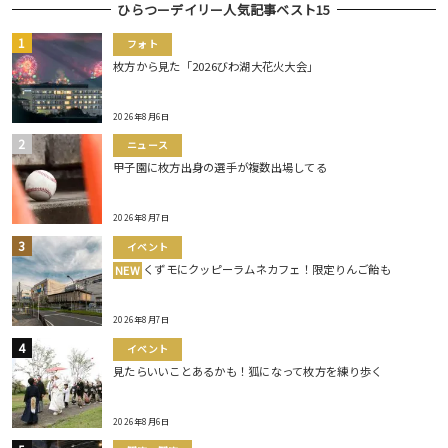
ひらつーデイリー人気記事ベスト15
フォト
枚方から見た「2026びわ湖大花火大会」
2026年8月6日
ニュース
甲子園に枚方出身の選手が複数出場してる
2026年8月7日
イベント
くずモにクッピーラムネカフェ！限定りんご飴も
NEW
2026年8月7日
イベント
見たらいいことあるかも！狐になって枚方を練り歩く
2026年8月6日