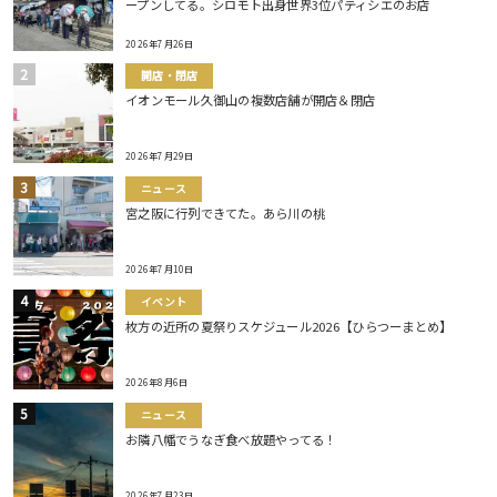
ープンしてる。シロモト出身世界3位パティシエのお店
2026年7月26日
開店・閉店
イオンモール久御山の複数店舗が開店＆閉店
2026年7月29日
ニュース
宮之阪に行列できてた。あら川の桃
2026年7月10日
イベント
枚方の近所の夏祭りスケジュール2026【ひらつーまとめ】
2026年8月6日
ニュース
お隣八幡でうなぎ食べ放題やってる！
2026年7月23日