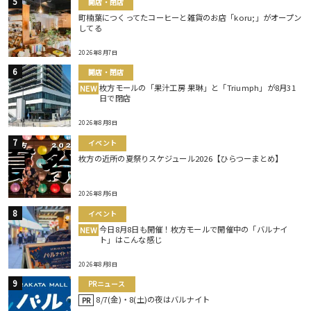
開店・閉店
町楠葉につくってたコーヒーと雑貨のお店「koru;」がオープン
してる
2026年8月7日
開店・閉店
枚方モールの「果汁工房 果琳」と「Triumph」が8月31
NEW
日で閉店
2026年8月8日
イベント
枚方の近所の夏祭りスケジュール2026【ひらつーまとめ】
2026年8月6日
イベント
今日8月8日も開催！枚方モールで開催中の「バルナイ
NEW
ト」はこんな感じ
2026年8月8日
PRニュース
8/7(金)・8(土)の夜はバルナイト
PR