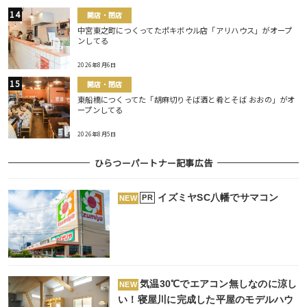
開店・閉店
中宮東之町につくってたポキボウル店「アリハウス」がオープ
ンしてる
2026年8月6日
開店・閉店
東船橋につくってた「胡麻切りそば酒と肴とそば おおの」がオ
ープンしてる
2026年8月5日
ひらつーパートナー記事広告
イズミヤSC八幡でサマコン
PR
NEW
気温30℃でエアコン無しなのに涼し
NEW
い！寝屋川に完成した平屋のモデルハウ