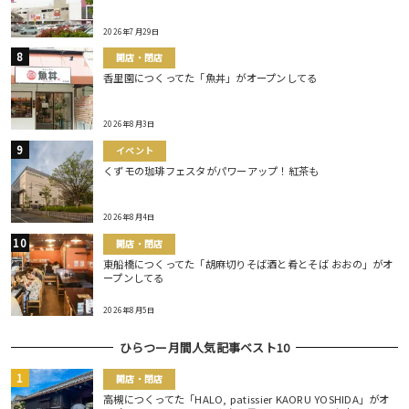
2026年7月29日
開店・閉店
香里園につくってた「魚丼」がオープンしてる
2026年8月3日
イベント
くずモの珈琲フェスタがパワーアップ！紅茶も
2026年8月4日
開店・閉店
東船橋につくってた「胡麻切りそば酒と肴とそば おおの」がオ
ープンしてる
2026年8月5日
ひらつー月間人気記事ベスト10
開店・閉店
高槻につくってた「HALO, patissier KAORU YOSHIDA」がオ