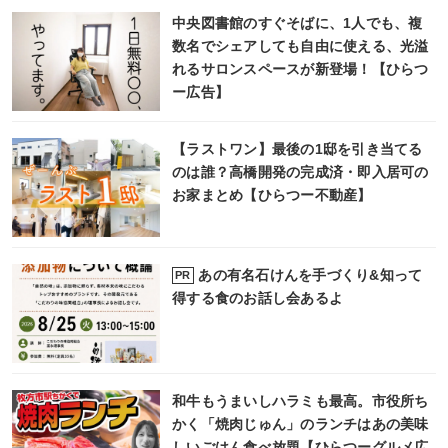
中央図書館のすぐそばに、1人でも、複
数名でシェアしても自由に使える、光溢
れるサロンスペースが新登場！【ひらつ
ー広告】
【ラストワン】最後の1邸を引き当てる
のは誰？高橋開発の完成済・即入居可の
お家まとめ【ひらつー不動産】
あの有名石けんを手づくり&知って
PR
得する食のお話し会あるよ
和牛もうまいしハラミも最高。市役所ち
かく「焼肉じゅん」のランチはあの美味
しいごはん食べ放題【ひらつーグルメ広