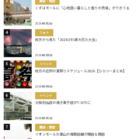
開店・閉店
くずはモールに「心地良い暮らしと香りの売場」ができてる
2026年8月2日
フォト
枚方から見た「2026びわ湖大花火大会」
2026年8月6日
イベント
枚方の近所の夏祭りスケジュール2026【ひらつーまとめ】
2026年8月6日
イベント
大阪初出店の焼き菓子店がT-SITEに
2026年8月1日
開店・閉店
イオンモール久御山の複数店舗が開店＆閉店