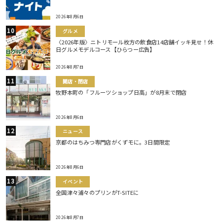
2026年8月6日
グルメ
〈2026年版〉ニトリモール枚方の飲食店14店舗イッキ見せ！休
日グルメモデルコース【ひらつー広告】
2026年8月7日
開店・閉店
牧野本町の「フルーツショップ日高」が8月末で閉店
2026年8月6日
ニュース
京都のはちみつ専門店がくずモに。3日間限定
2026年8月6日
イベント
全国津々浦々のプリンがT-SITEに
2026年8月7日