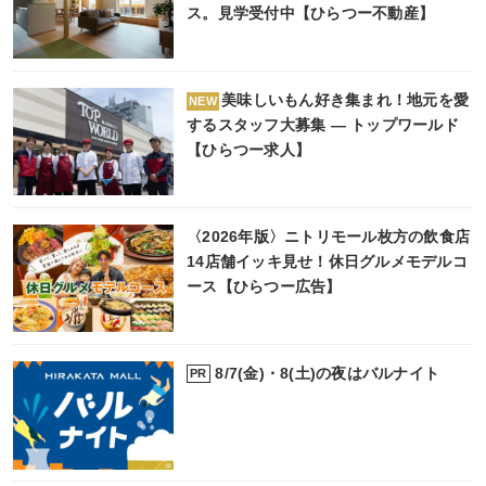
ス。見学受付中【ひらつー不動産】
美味しいもん好き集まれ！地元を愛
NEW
するスタッフ大募集 ― トップワールド
【ひらつー求人】
〈2026年版〉ニトリモール枚方の飲食店
14店舗イッキ見せ！休日グルメモデルコ
ース【ひらつー広告】
8/7(金)・8(土)の夜はバルナイト
PR