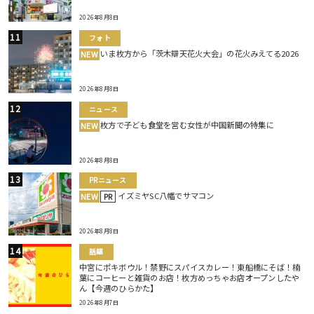
2026年8月8日
フォト
いま枚方から「茨木辯天花火大会」の花火みえてる2026
NEW
2026年8月8日
ニュース
枚方で子ども食堂を営む女性が中国新聞の特集に
NEW
2026年8月8日
PRニュース
イズミヤSC八幡でサマコン
NEW
PR
2026年8月8日
話題
中宮にポキボウル！禁野にスパイスカレー！東船橋にそば！楠
葉にコーヒーと雑貨のお店！枚方めっちゃお店オープンしたや
ん【今週のひらかた】
2026年8月7日