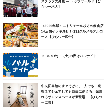
スタッフ大募集 ― トップワールド【ひ
らつー求人】
〈2026年版〉ニトリモール枚方の飲食店
14店舗イッキ見せ！休日グルメモデルコ
ース【ひらつー広告】
8/7(金)・8(土)の夜はバルナイト
PR
中央図書館のすぐそばに、1人でも、複
数名でシェアしても自由に使える、光溢
れるサロンスペースが新登場！【ひらつ
ー広告】