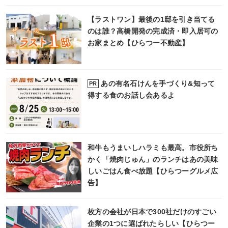
【ラストワン】最後の1邸を引き当てる
のは誰？高橋開発の完成済・即入居可の
お家まとめ【ひらつー不動産】
あの有名石けんを手づくり&知って
PR
得する食のお話し会あるよ
和牛もうまいしハラミも最高。市役所ち
かく「焼肉じゅん」のランチはあの美味
しいごはん食べ放題【ひらつーグルメ広
告】
枚方の会社が日本で300社だけのすごい
企業の1つに選ばれたらしい【ひらつー