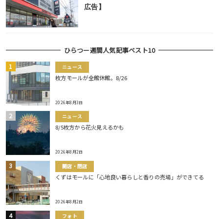
広告】
ひらつー週間人気記事ベスト10
ニュース
枚方モールが全館休館。8/26
2026年8月3日
ニュース
8/5枚方から花火見えるかも
2026年8月2日
開店・閉店
くずはモールに「心地良い暮らしと香りの売場」ができてる
2026年8月2日
フォト