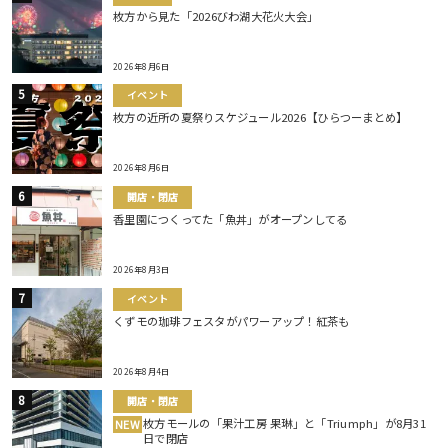
枚方から見た「2026びわ湖大花火大会」
2026年8月6日
イベント
枚方の近所の夏祭りスケジュール2026【ひらつーまとめ】
2026年8月6日
開店・閉店
香里園につくってた「魚丼」がオープンしてる
2026年8月3日
イベント
くずモの珈琲フェスタがパワーアップ！紅茶も
2026年8月4日
開店・閉店
枚方モールの「果汁工房 果琳」と「Triumph」が8月31
NEW
日で閉店