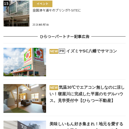
イベント
全国津々浦々のプリンがT-SITEに
2026年8月7日
ひらつーパートナー記事広告
イズミヤSC八幡でサマコン
PR
NEW
気温30℃でエアコン無しなのに涼し
NEW
い！寝屋川に完成した平屋のモデルハウ
ス。見学受付中【ひらつー不動産】
美味しいもん好き集まれ！地元を愛する