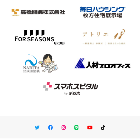
Twitter
Facebook
Instagram
LINE
You Tube
TikTok