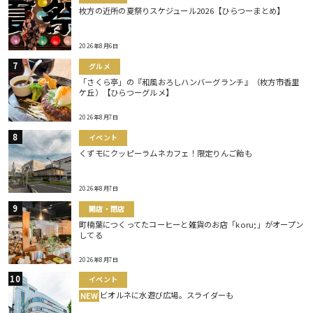
枚方の近所の夏祭りスケジュール2026【ひらつーまとめ】
2026年8月6日
グルメ
「さくら亭」の『和風おろしハンバーグランチ』（枚方市香里
ケ丘）【ひらつーグルメ】
2026年8月7日
イベント
くずモにクッピーラムネカフェ！限定りんご飴も
2026年8月7日
開店・閉店
町楠葉につくってたコーヒーと雑貨のお店「koru;」がオープン
してる
2026年8月7日
イベント
ビオルネに水遊び広場。スライダーも
NEW