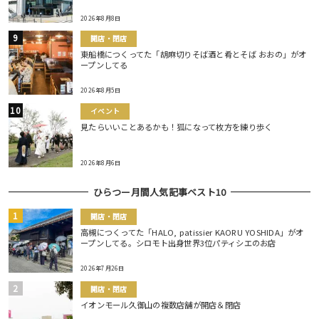
2026年8月8日
開店・閉店
東船橋につくってた「胡麻切りそば酒と肴とそば おおの」がオ
ープンしてる
2026年8月5日
イベント
見たらいいことあるかも！狐になって枚方を練り歩く
2026年8月6日
ひらつー月間人気記事ベスト10
開店・閉店
高槻につくってた「HALO, patissier KAORU YOSHIDA」がオ
ープンしてる。シロモト出身世界3位パティシエのお店
2026年7月26日
開店・閉店
イオンモール久御山の複数店舗が開店＆閉店