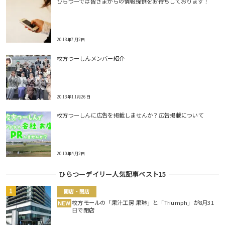
ひらつーでは皆さまからの情報提供をお待ちしております！
2013年7月2日
枚方つーしんメンバー紹介
2013年11月26日
枚方つーしんに広告を掲載しませんか？広告掲載について
2010年4月2日
ひらつーデイリー人気記事ベスト15
開店・閉店
枚方モールの「果汁工房 果琳」と「Triumph」が8月31
NEW
日で閉店