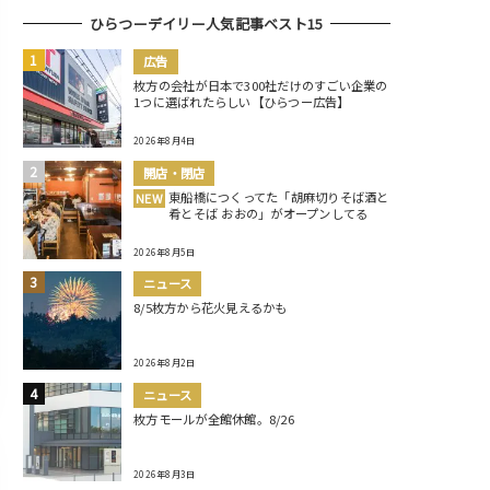
ひらつーデイリー人気記事ベスト15
広告
枚方の会社が日本で300社だけのすごい企業の
1つに選ばれたらしい【ひらつー広告】
2026年8月4日
開店・閉店
東船橋につくってた「胡麻切りそば酒と
NEW
肴とそば おおの」がオープンしてる
2026年8月5日
ニュース
8/5枚方から花火見えるかも
2026年8月2日
ニュース
枚方モールが全館休館。8/26
2026年8月3日