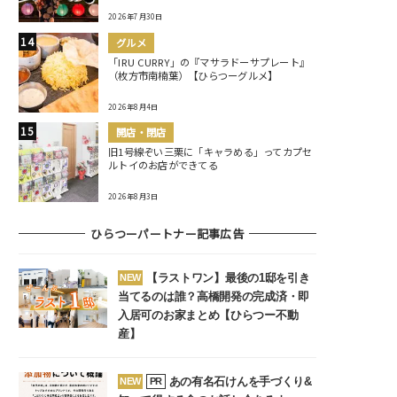
2026年7月30日
グルメ
「IRU CURRY」の『マサラドーサプレート』
（枚方市南楠葉）【ひらつーグルメ】
2026年8月4日
開店・閉店
旧1号線ぞい三栗に「キャラめる」ってカプセ
ルトイのお店ができてる
2026年8月3日
ひらつーパートナー記事広告
【ラストワン】最後の1邸を引き
NEW
当てるのは誰？高橋開発の完成済・即
入居可のお家まとめ【ひらつー不動
産】
あの有名石けんを手づくり&
NEW
PR