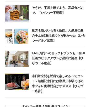
そうだ、平屋を建てよう。高級食パン
で。【ひらつー不動産】
枚方名物おいも巻と新顔。大黒屋の夏
の手土産2種は親ウケが良かった【ひら
つーグルメ広告】
4,616万円〜のセレクトプランも！全60
区画のビッグタウンが星田に誕生【ひ
らつー不動産】
非日常空間を近所で楽しめるってホン
ト？結婚記念日には寝屋川市駅そばの
牛フィレ肉専門店がオススメ【ひらつ
ー広告】
ひらつー週間人気記事ベスト10