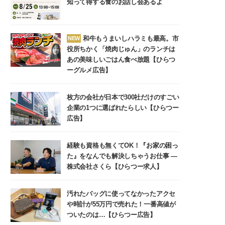
知って得する食のお話し会あるよ
和牛もうまいしハラミも最高。市
NEW
役所ちかく「焼肉じゅん」のランチは
あの美味しいごはん食べ放題【ひらつ
ーグルメ広告】
枚方の会社が日本で300社だけのすごい
企業の1つに選ばれたらしい【ひらつー
広告】
経験も資格も無くてOK！『お家の困っ
た』をなんでも解決しちゃうお仕事 ―
株式会社さくら【ひらつー求人】
汚れたバッグに使ってなかったアクセ
や時計が55万円で売れた！一番高値が
ついたのは…【ひらつー広告】