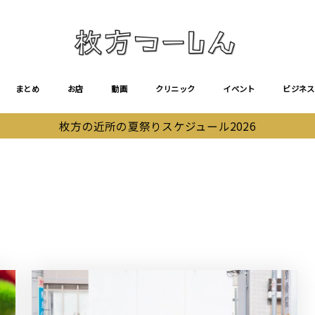
まとめ
お店
動画
クリニック
イベント
ビジネス
枚方の近所の夏祭りスケジュール2026