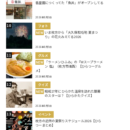
香里園につくってた「魚丼」がオープンしてる
2026年8月3日
フォト
いま枚方から「大久保駐屯地 夏まつ
NEW
り」の花火みえてる2026
2026年8月5日
グルメ
「ラーメンひふみ」の『Wスープラーメ
NEW
ン 塩』（枚方市渚西）【ひらつーグル
メ】
2026年8月5日
クイズ
昭和27年にひらかた温泉を訪れた銀幕
NEW
のスターは？【ひらかたクイズ】
2026年8月5日
イベント
枚方の近所の夏祭りスケジュール2026【ひら
つーまとめ】