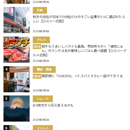
2026年8月5日
広告
枚方の会社が日本で300社だけのすごい企業の1つに選ばれたら
しい【ひらつー広告】
2026年8月4日
グルメ
和牛もうまいしハラミも最高。市役所ちかく「焼肉じゅ
NEW
ん」のランチはあの美味しいごはん食べ放題【ひらつーグ
ルメ広告】
2026年8月5日
開店・閉店
西禁野に「SUNZEN」ってスパイスカレー店ができてる
NEW
2026年8月5日
ニュース
8/5枚方から花火見えるかも
2026年8月2日
イベント