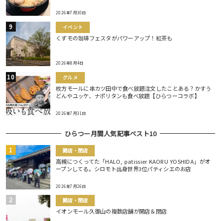
2026年7月30日
イベント
くずモの珈琲フェスタがパワーアップ！紅茶も
2026年8月4日
グルメ
枚方モールに串カツ田中で食べ放題注文したことある？かすう
どんやユッケ、ナポリタンも食べ放題【ひらつーコラボ】
2026年7月31日
ひらつー月間人気記事ベスト10
開店・閉店
高槻につくってた「HALO, patissier KAORU YOSHIDA」がオ
ープンしてる。シロモト出身世界3位パティシエのお店
2026年7月26日
開店・閉店
イオンモール久御山の複数店舗が開店＆閉店