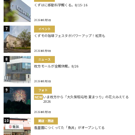
くずはに移動科学館くる。8/15･16
2026年8月5日
イベント
くずモの珈琲フェスタがパワーアップ！紅茶も
2026年8月4日
ニュース
枚方モールが全館休館。8/26
2026年8月3日
フォト
いま枚方から「大久保駐屯地 夏まつり」の花火みえてる
NEW
2026
2026年8月5日
開店・閉店
香里園につくってた「魚丼」がオープンしてる