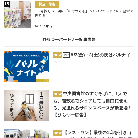
開店・閉店
旧1号線ぞい三栗に「キャラめる」ってカプセルトイのお店がで
きてる
2026年8月3日
ひらつーパートナー記事広告
8/7(金)・8(土)の夜はバルナイ
PR
NEW
ト
中央図書館のすぐそばに、1人で
NEW
も、複数名でシェアしても自由に使え
る、光溢れるサロンスペースが新登場！
【ひらつー広告】
【ラストワン】最後の1邸を引き当
NEW