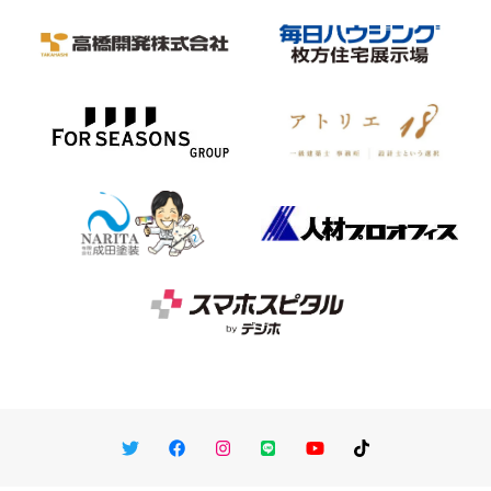
Twitter
Facebook
Instagram
LINE
You Tube
TikTok