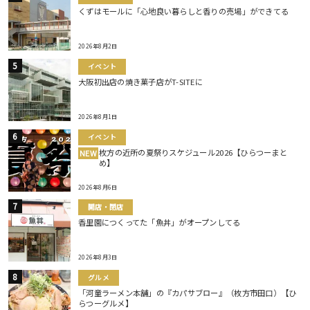
くずはモールに「心地良い暮らしと香りの売場」ができてる
2026年8月2日
イベント
大阪初出店の焼き菓子店がT-SITEに
2026年8月1日
イベント
枚方の近所の夏祭りスケジュール2026【ひらつーまと
NEW
め】
2026年8月6日
開店・閉店
香里園につくってた「魚丼」がオープンしてる
2026年8月3日
グルメ
「河童ラーメン本舗」の『カパサブロー』（枚方市田口）【ひ
らつーグルメ】