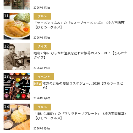
2026年8月3日
グルメ
「ラーメンひふみ」の『Wスープラーメン 塩』（枚方市渚西）
【ひらつーグルメ】
2026年8月5日
クイズ
昭和27年にひらかた温泉を訪れた銀幕のスターは？【ひらかた
クイズ】
2026年8月5日
イベント
枚方の近所の夏祭りスケジュール2026【ひらつーまと
NEW
め】
2026年8月6日
グルメ
「IRU CURRY」の『マサラドーサプレート』（枚方市南楠葉）
【ひらつーグルメ】
2026年8月4日