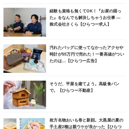
経験も資格も無くてOK！『お家の困っ
た』をなんでも解決しちゃうお仕事 ―
株式会社さくら【ひらつー求人】
汚れたバッグに使ってなかったアクセや
時計が55万円で売れた！一番高値がつい
たのは…【ひらつー広告】
そうだ、平屋を建てよう。高級食パン
で。【ひらつー不動産】
枚方名物おいも巻と新顔。大黒屋の夏の
手土産2種は親ウケが良かった【ひらつ