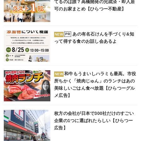
てるのは誰？高橋開発の完成済・即入居
可のお家まとめ【ひらつー不動産】
あの有名石けんを手づくり&知
PR
NEW
って得する食のお話し会あるよ
和牛もうまいしハラミも最高。市役
NEW
所ちかく「焼肉じゅん」のランチはあの
美味しいごはん食べ放題【ひらつーグル
メ広告】
枚方の会社が日本で300社だけのすごい
企業の1つに選ばれたらしい【ひらつー
広告】