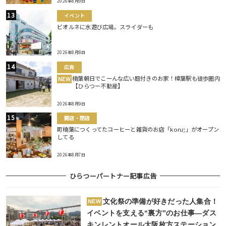
2026年8月9日
イベント
ビオルネに水遊び広場。スライダーも
2026年8月8日
広告
楠葉朝日でこーんな広い庭付きのお家！樟葉駅も徒歩圏内
NEW
【ひらつー不動産】
2026年8月9日
開店・閉店
町楠葉につくってたコーヒーと雑貨のお店「koru;」がオープン
してる
2026年8月7日
ひらつーパートナー記事広告
文化祭の準備が好きだった人集合！
NEW
イベントを支える“裏方”のお仕事―ダス
キンレントオール大阪枚方ステーション