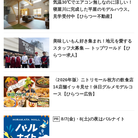
気温30℃でエアコン無しなのに涼しい！
寝屋川に完成した平屋のモデルハウス。
見学受付中【ひらつー不動産】
美味しいもん好き集まれ！地元を愛する
スタッフ大募集 ― トップワールド【ひ
らつー求人】
〈2026年版〉ニトリモール枚方の飲食店
14店舗イッキ見せ！休日グルメモデルコ
ース【ひらつー広告】
8/7(金)・8(土)の夜はバルナイト
PR