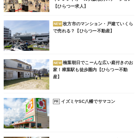
【ひらつー求人】
枚方市のマンション・戸建ていくら
NEW
で売れる？【ひらつー不動産】
楠葉朝日でこーんな広い庭付きのお
NEW
家！樟葉駅も徒歩圏内【ひらつー不動
産】
イズミヤSC八幡でサマコン
PR