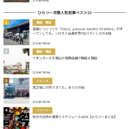
2026年8月4日
ひらつー月間人気記事ベスト10
開店・閉店
高槻につくってた「HALO, patissier KAORU YOSHIDA」がオ
ープンしてる。シロモト出身世界3位パティシエのお店
2026年7月26日
開店・閉店
イオンモール久御山の複数店舗が開店＆閉店
2026年7月29日
ニュース
宮之阪に行列できてた。あら川の桃
2026年7月10日
イベント
枚方の近所の夏祭りスケジュール2026【ひらつーまとめ】