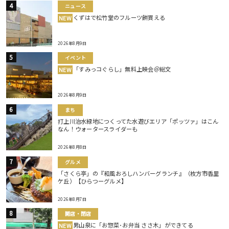
ニュース
くずはで松竹堂のフルーツ餅買える
NEW
2026年8月9日
イベント
「すみっコぐらし」無料上映会＠総文
NEW
2026年8月9日
まち
打上川治水緑地につくってた水遊びエリア「ポッツァ」はこん
なん！ウォータースライダーも
2026年8月8日
グルメ
「さくら亭」の『和風おろしハンバーグランチ』（枚方市香里
ケ丘）【ひらつーグルメ】
2026年8月7日
開店・閉店
男山泉に「お惣菜･お弁当 ささ木」ができてる
NEW