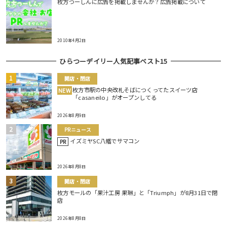
枚方つーしんに広告を掲載しませんか？広告掲載について
2010年4月2日
ひらつーデイリー人気記事ベスト15
開店・閉店
枚方市駅の中央改札そばにつくってたスイーツ店
NEW
「casaneilo」がオープンしてる
2026年8月9日
PRニュース
イズミヤSC八幡でサマコン
PR
2026年8月8日
開店・閉店
枚方モールの「果汁工房 果琳」と「Triumph」が8月31日で閉
店
2026年8月8日