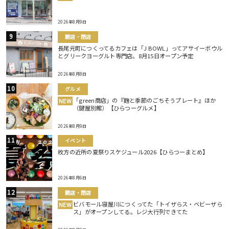
2026年8月9日
開店・閉店
長尾元町につくってるカフェは「J BOWL」ってアサイーボウル
とグリークヨーグルト専門店。8月15日オープン予定
2026年8月8日
グルメ
「green商店」の『麹と季節のごちそうプレート』ほか
NEW
（鍵屋別館）【ひらつーグルメ】
2026年8月9日
イベント
枚方の近所の夏祭りスケジュール2026【ひらつーまとめ】
2026年8月6日
開店・閉店
ビバモール寝屋川につくってた「トイザらス・ベビーザら
NEW
ス」がオープンしてる。レジ大行列できてた