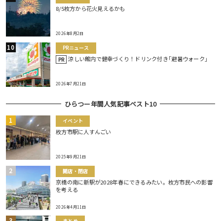
8/5枚方から花火見えるかも
2026年8月2日
PRニュース
涼しい館内で健幸づくり！ドリンク付き｢避暑ウォーク｣
PR
2026年7月21日
ひらつー年間人気記事ベスト10
イベント
枚方市駅に人すんごい
2025年9月21日
開店・閉店
京橋の南に新駅が2028年春にできるみたい。枚方市民への影響
を考える
2026年4月11日