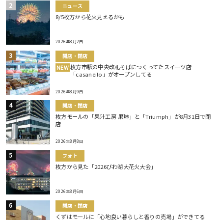
ニュース
8/5枚方から花火見えるかも
2026年8月2日
開店・閉店
枚方市駅の中央改札そばにつくってたスイーツ店
NEW
「casaneilo」がオープンしてる
2026年8月9日
開店・閉店
枚方モールの「果汁工房 果琳」と「Triumph」が8月31日で閉
店
2026年8月8日
フォト
枚方から見た「2026びわ湖大花火大会」
2026年8月6日
開店・閉店
くずはモールに「心地良い暮らしと香りの売場」ができてる