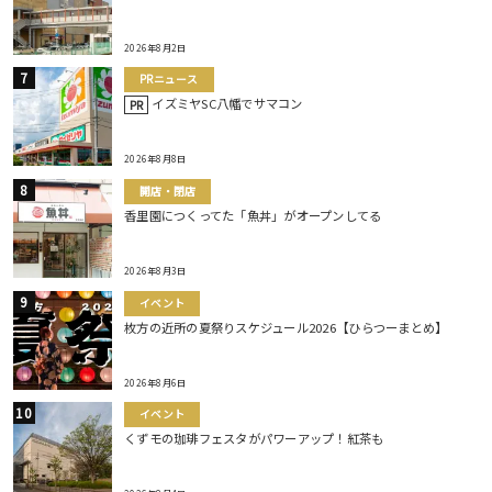
2026年8月2日
PRニュース
イズミヤSC八幡でサマコン
PR
2026年8月8日
開店・閉店
香里園につくってた「魚丼」がオープンしてる
2026年8月3日
イベント
枚方の近所の夏祭りスケジュール2026【ひらつーまとめ】
2026年8月6日
イベント
くずモの珈琲フェスタがパワーアップ！紅茶も