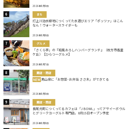
2026年8月9日
まち
打上川治水緑地につくってた水遊びエリア「ポッツァ」はこん
なん！ウォータースライダーも
2026年8月8日
グルメ
「さくら亭」の『和風おろしハンバーグランチ』（枚方市香里
ケ丘）【ひらつーグルメ】
2026年8月7日
開店・閉店
男山泉に「お惣菜･お弁当 ささ木」ができてる
NEW
2026年8月9日
開店・閉店
長尾元町につくってるカフェは「J BOWL」ってアサイーボウル
とグリークヨーグルト専門店。8月15日オープン予定
2026年8月8日