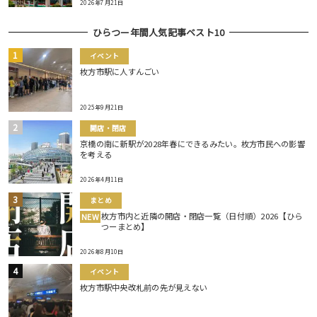
2026年7月21日
ひらつー年間人気記事ベスト10
イベント
枚方市駅に人すんごい
2025年9月21日
開店・閉店
京橋の南に新駅が2028年春にできるみたい。枚方市民への影響
を考える
2026年4月11日
まとめ
枚方市内と近隣の開店・閉店一覧（日付順）2026【ひら
NEW
つーまとめ】
2026年8月10日
イベント
枚方市駅中央改札前の先が見えない