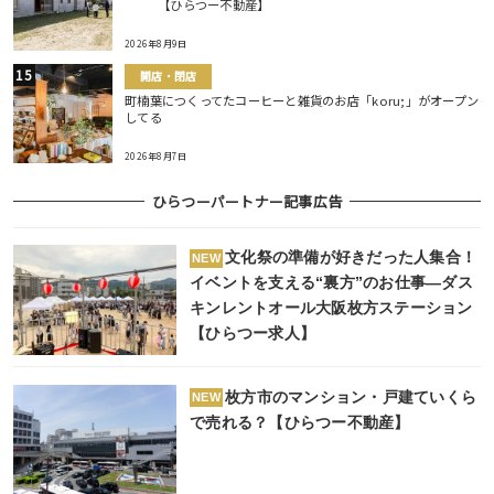
【ひらつー不動産】
2026年8月9日
開店・閉店
町楠葉につくってたコーヒーと雑貨のお店「koru;」がオープン
してる
2026年8月7日
ひらつーパートナー記事広告
文化祭の準備が好きだった人集合！
NEW
イベントを支える“裏方”のお仕事―ダス
キンレントオール大阪枚方ステーション
【ひらつー求人】
枚方市のマンション・戸建ていくら
NEW
で売れる？【ひらつー不動産】