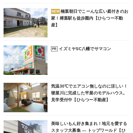
楠葉朝日でこーんな広い庭付きのお
NEW
家！樟葉駅も徒歩圏内【ひらつー不動
産】
イズミヤSC八幡でサマコン
PR
気温30℃でエアコン無しなのに涼しい！
寝屋川に完成した平屋のモデルハウス。
見学受付中【ひらつー不動産】
美味しいもん好き集まれ！地元を愛する
スタッフ大募集 ― トップワールド【ひ