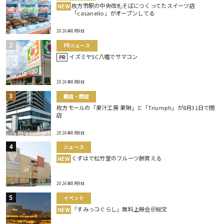
枚方市駅の中央改札そばにつくってたスイーツ店
NEW
「casaneilo」がオープンしてる
2026年8月9日
PRニュース
イズミヤSC八幡でサマコン
PR
2026年8月8日
開店・閉店
枚方モールの「果汁工房 果琳」と「Triumph」が8月31日で閉
店
2026年8月8日
ニュース
くずはで松竹堂のフルーツ餅買える
NEW
2026年8月9日
イベント
「すみっコぐらし」無料上映会＠総文
NEW