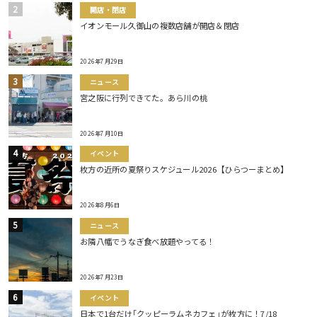
開店・閉店
イオンモール久御山の複数店舗が開店＆閉店
2026年7月29日
ニュース
宮之阪に行列できてた。あら川の桃
2026年7月10日
イベント
枚方の近所の夏祭りスケジュール2026【ひらつーまとめ】
2026年8月6日
ニュース
お隣八幡でうなぎ食べ放題やってる！
2026年7月23日
イベント
日本で1台だけ｢クッピーラムネカフェ｣が枚方に！7/18