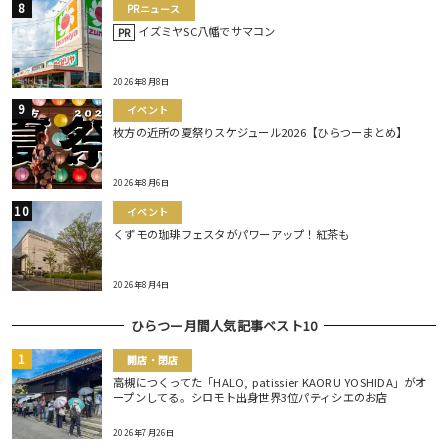
PRニュース
イズミヤSC八幡でサマコン
PR
2026年8月8日
イベント
枚方の近所の夏祭りスケジュール2026【ひらつーまとめ】
2026年8月6日
イベント
くずモの珈琲フェスタがパワーアップ！紅茶も
2026年8月4日
ひらつー月間人気記事ベスト10
開店・閉店
高槻につくってた「HALO, patissier KAORU YOSHIDA」がオ
ープンしてる。シロモト出身世界3位パティシエのお店
2026年7月26日