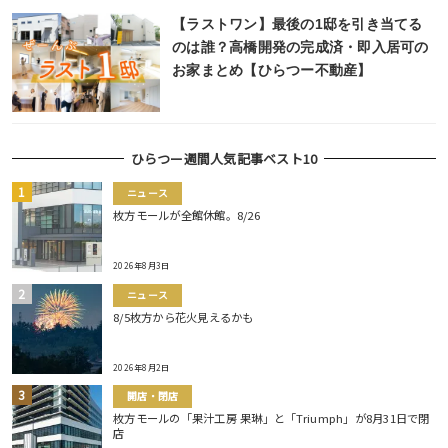
【ラストワン】最後の1邸を引き当てる
のは誰？高橋開発の完成済・即入居可の
お家まとめ【ひらつー不動産】
ひらつー週間人気記事ベスト10
ニュース
枚方モールが全館休館。8/26
2026年8月3日
ニュース
8/5枚方から花火見えるかも
2026年8月2日
開店・閉店
枚方モールの「果汁工房 果琳」と「Triumph」が8月31日で閉
店