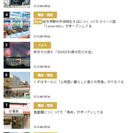
2026年8月8日
開店・閉店
枚方市駅の中央改札そばにつくってたスイーツ店
NEW
「casaneilo」がオープンしてる
2026年8月9日
フォト
枚方から見た「2026びわ湖大花火大会」
2026年8月6日
開店・閉店
くずはモールに「心地良い暮らしと香りの売場」ができてる
2026年8月2日
開店・閉店
香里園につくってた「魚丼」がオープンしてる
2026年8月3日