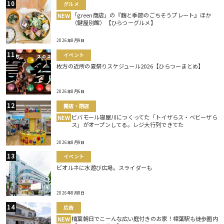
グルメ
「green商店」の『麹と季節のごちそうプレート』ほか
NEW
（鍵屋別館）【ひらつーグルメ】
2026年8月9日
イベント
枚方の近所の夏祭りスケジュール2026【ひらつーまとめ】
2026年8月6日
開店・閉店
ビバモール寝屋川につくってた「トイザらス・ベビーザら
NEW
ス」がオープンしてる。レジ大行列できてた
2026年8月9日
イベント
ビオルネに水遊び広場。スライダーも
2026年8月8日
広告
楠葉朝日でこーんな広い庭付きのお家！樟葉駅も徒歩圏内
NEW