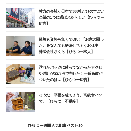
枚方の会社が日本で300社だけのすごい
企業の1つに選ばれたらしい【ひらつー
広告】
経験も資格も無くてOK！『お家の困っ
た』をなんでも解決しちゃうお仕事 ―
株式会社さくら【ひらつー求人】
汚れたバッグに使ってなかったアクセ
や時計が55万円で売れた！一番高値が
ついたのは…【ひらつー広告】
そうだ、平屋を建てよう。高級食パン
で。【ひらつー不動産】
ひらつー週間人気記事ベスト10