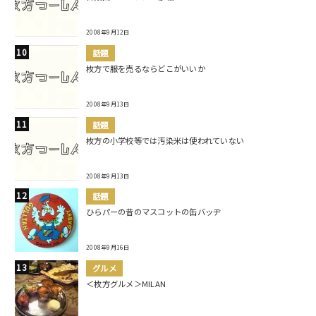
2008年9月12日
話題
枚方で服を売るならどこがいいか
2008年9月13日
話題
枚方の小学校等では汚染米は使われていない
2008年9月13日
話題
ひらパーの昔のマスコットの缶バッヂ
2008年9月16日
グルメ
＜枚方グルメ＞MILAN