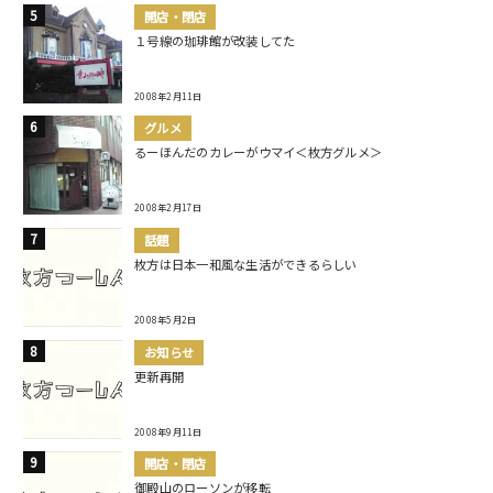
開店・閉店
１号線の珈琲館が改装してた
2008年2月11日
グルメ
るーほんだのカレーがウマイ＜枚方グルメ＞
2008年2月17日
話題
枚方は日本一和風な生活ができるらしい
2008年5月2日
お知らせ
更新再開
2008年9月11日
開店・閉店
御殿山のローソンが移転