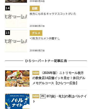
2008年9月16日
話題
枚方にもゆるキャラマスコットがいた
2008年9月17日
グルメ
＜枚方グルメ＞弁慶すし
2008年9月17日
ひらつーパートナー記事広告
〈2026年版〉ニトリモール枚方
NEW
の飲食店14店舗イッキ見せ！休日グル
メモデルコース【ひらつー広告】
8/7(金)・8(土)の夜はバルナイ
NEW
PR
ト