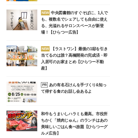
中央図書館のすぐそばに、1人で
NEW
も、複数名でシェアしても自由に使え
る、光溢れるサロンスペースが新登
場！【ひらつー広告】
【ラストワン】最後の1邸を引き
NEW
当てるのは誰？高橋開発の完成済・即
入居可のお家まとめ【ひらつー不動
産】
あの有名石けんを手づくり&知っ
PR
て得する食のお話し会あるよ
和牛もうまいしハラミも最高。市役所
ちかく「焼肉じゅん」のランチはあの
美味しいごはん食べ放題【ひらつーグ
ルメ広告】