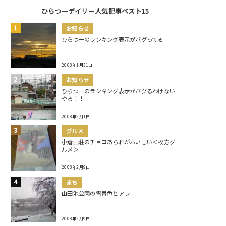
ひらつーデイリー人気記事ベスト15
お知らせ
ひらつーのランキング表示がバグってる
2008年1月31日
お知らせ
ひらつーのランキング表示がバグるわけない
やろ！！
2008年2月1日
グルメ
小倉山荘のチョコあられがおいしい＜枚方グ
ルメ＞
2008年2月9日
まち
山田池公園の雪景色とアレ
2008年2月9日