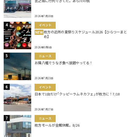
宮之阪に行列できてた。あら川の桃
2026年7月10日
イベント
枚方の近所の夏祭りスケジュール2026【ひらつーまと
NEW
め】
2026年8月6日
ニュース
お隣八幡でうなぎ食べ放題やってる！
2026年7月23日
イベント
日本で1台だけ｢クッピーラムネカフェ｣が枚方に！7/18
2026年7月17日
ニュース
枚方モールが全館休館。8/26