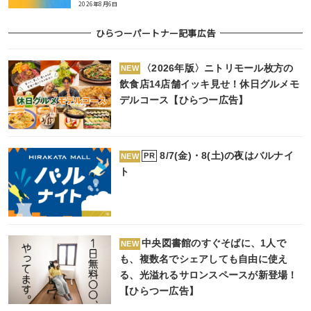
2026年8月6日
ひらつーパートナー記事広告
〈2026年版〉ニトリモール枚方の
NEW
飲食店14店舗イッキ見せ！休日グルメモ
デルコース【ひらつー広告】
8/7(金)・8(土)の夜はバルナイ
PR
NEW
ト
中央図書館のすぐそばに、1人で
NEW
も、複数名でシェアしても自由に使え
る、光溢れるサロンスペースが新登場！
【ひらつー広告】