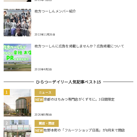
枚方つーしんメンバー紹介
2013年11月26日
枚方つーしんに広告を掲載しませんか？広告掲載について
2010年4月2日
ひらつーデイリー人気記事ベスト15
ニュース
京都のはちみつ専門店がくずモに。3日間限定
NEW
2026年8月6日
開店・閉店
牧野本町の「フルーツショップ日高」が8月末で閉店
NEW