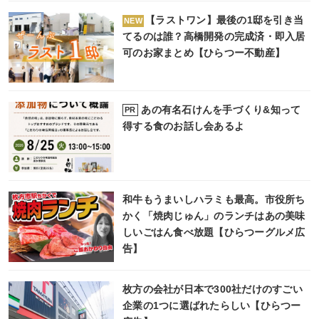
【ラストワン】最後の1邸を引き当
NEW
てるのは誰？高橋開発の完成済・即入居
可のお家まとめ【ひらつー不動産】
あの有名石けんを手づくり&知って
PR
得する食のお話し会あるよ
和牛もうまいしハラミも最高。市役所ち
かく「焼肉じゅん」のランチはあの美味
しいごはん食べ放題【ひらつーグルメ広
告】
枚方の会社が日本で300社だけのすごい
企業の1つに選ばれたらしい【ひらつー