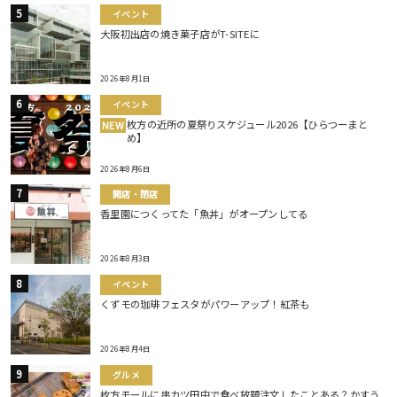
イベント
大阪初出店の焼き菓子店がT-SITEに
2026年8月1日
イベント
枚方の近所の夏祭りスケジュール2026【ひらつーまと
NEW
め】
2026年8月6日
開店・閉店
香里園につくってた「魚丼」がオープンしてる
2026年8月3日
イベント
くずモの珈琲フェスタがパワーアップ！紅茶も
2026年8月4日
グルメ
枚方モールに串カツ田中で食べ放題注文したことある？かすう