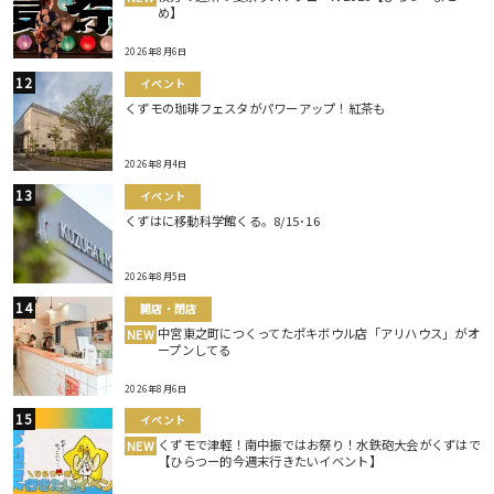
め】
2026年8月6日
イベント
くずモの珈琲フェスタがパワーアップ！紅茶も
2026年8月4日
イベント
くずはに移動科学館くる。8/15･16
2026年8月5日
開店・閉店
中宮東之町につくってたポキボウル店「アリハウス」がオ
NEW
ープンしてる
2026年8月6日
イベント
くずモで津軽！南中振ではお祭り！水鉄砲大会がくずはで
NEW
【ひらつー的今週末行きたいイベント】