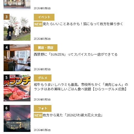
2026年8月6日
イベント
見たらいいことあるかも！狐になって枚方を練り歩く
NEW
2026年8月6日
開店・閉店
西禁野に「SUNZEN」ってスパイスカレー店ができてる
2026年8月5日
グルメ
和牛もうまいしハラミも最高。市役所ちかく「焼肉じゅん」の
ランチはあの美味しいごはん食べ放題【ひらつーグルメ広告】
2026年8月5日
フォト
枚方から見た「2026びわ湖大花火大会」
NEW
2026年8月6日