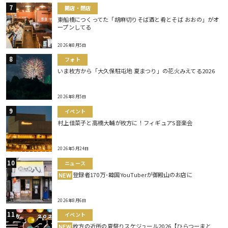
開店・閉店
東船橋につくってた「胡麻切りそば酒と肴とそば おおの」がオ
ープンしてる
2026年8月5日
フォト
いま枚方から「大久保駐屯地 夏まつり」の花火みえてる2026
2026年8月5日
イベント
村上佳菜子と高橋大輔が枚方に！フィギュアS音楽会
2026年5月24日
ニュース
登録者170万･韓国YouTuberが御殿山のお店に
NEW
2026年8月6日
イベント
枚方の近所の夏祭りスケジュール2026【ひらつーまと
NEW