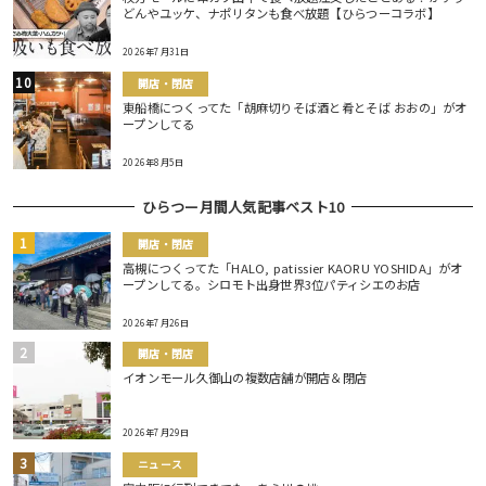
どんやユッケ、ナポリタンも食べ放題【ひらつーコラボ】
2026年7月31日
開店・閉店
東船橋につくってた「胡麻切りそば酒と肴とそば おおの」がオ
ープンしてる
2026年8月5日
ひらつー月間人気記事ベスト10
開店・閉店
高槻につくってた「HALO, patissier KAORU YOSHIDA」がオ
ープンしてる。シロモト出身世界3位パティシエのお店
2026年7月26日
開店・閉店
イオンモール久御山の複数店舗が開店＆閉店
2026年7月29日
ニュース