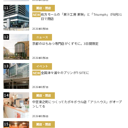
開店・閉店
枚方モールの「果汁工房 果琳」と「Triumph」が8月31
NEW
日で閉店
2026年8月8日
ニュース
京都のはちみつ専門店がくずモに。3日間限定
2026年8月6日
イベント
全国津々浦々のプリンがT-SITEに
NEW
2026年8月7日
開店・閉店
中宮東之町につくってたポキボウル店「アリハウス」がオープ
ンしてる
2026年8月6日
開店・閉店