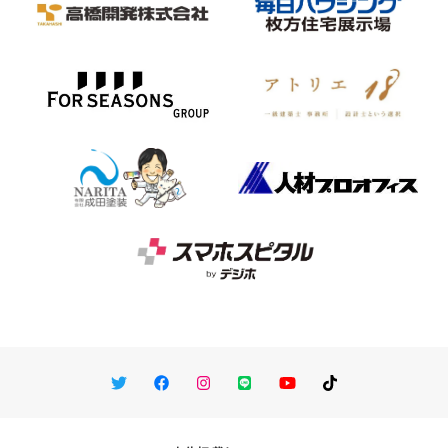
Twitter
Facebook
Instagram
LINE
You Tube
TikTok