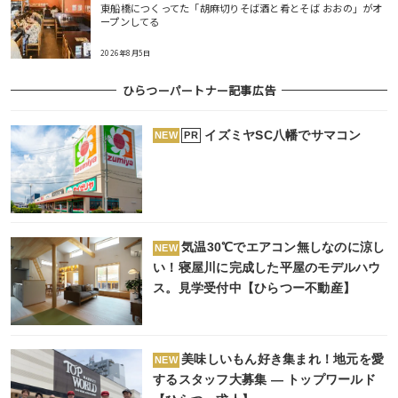
東船橋につくってた「胡麻切りそば酒と肴とそば おおの」がオ
ープンしてる
2026年8月5日
ひらつーパートナー記事広告
イズミヤSC八幡でサマコン
PR
NEW
気温30℃でエアコン無しなのに涼し
NEW
い！寝屋川に完成した平屋のモデルハウ
ス。見学受付中【ひらつー不動産】
美味しいもん好き集まれ！地元を愛
NEW
するスタッフ大募集 ― トップワールド