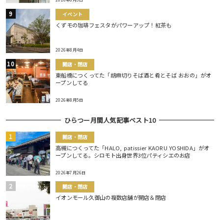
イベント
くずモの珈琲フェスタがパワーアップ！紅茶も
2026年8月4日
開店・閉店
東船橋につくってた「胡麻切りそば酒と肴とそば おおの」がオ
ープンしてる
2026年8月5日
ひらつー月間人気記事ベスト10
開店・閉店
高槻につくってた「HALO, patissier KAORU YOSHIDA」がオ
ープンしてる。シロモト出身世界3位パティシエのお店
2026年7月26日
開店・閉店
イオンモール久御山の複数店舗が開店＆閉店