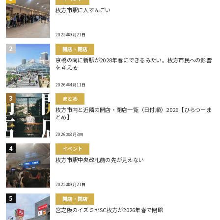
枚方市駅に人すんごい
2025年9月21日
開店・閉店
京橋の南に新駅が2028年春にできるみたい。枚方市民への影響
を考える
2026年4月11日
まとめ
枚方市内と近隣の開店・閉店一覧（日付順）2026【ひらつーま
とめ】
2026年8月3日
イベント
枚方市駅中央改札前の先が見えない
2025年9月21日
開店・閉店
宮之阪のイズミヤSC枚方が2026年春で閉館