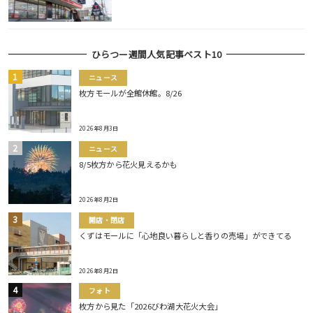
ひらつー週間人気記事ベスト10
ニュース
枚方モールが全館休館。8/26
2026年8月3日
ニュース
8/5枚方から花火見えるかも
2026年8月2日
開店・閉店
くずはモールに「心地良い暮らしと香りの売場」ができてる
2026年8月2日
フォト
枚方から見た「2026びわ湖大花火大会」