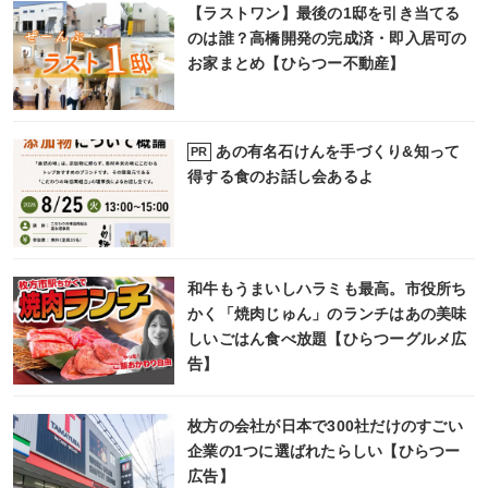
【ラストワン】最後の1邸を引き当てる
のは誰？高橋開発の完成済・即入居可の
お家まとめ【ひらつー不動産】
あの有名石けんを手づくり&知って
PR
得する食のお話し会あるよ
和牛もうまいしハラミも最高。市役所ち
かく「焼肉じゅん」のランチはあの美味
しいごはん食べ放題【ひらつーグルメ広
告】
枚方の会社が日本で300社だけのすごい
企業の1つに選ばれたらしい【ひらつー
広告】