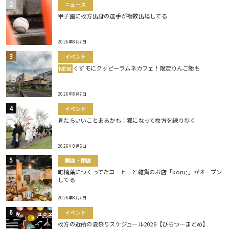
ニュース
甲子園に枚方出身の選手が複数出場してる
2026年8月7日
イベント
くずモにクッピーラムネカフェ！限定りんご飴も
NEW
2026年8月7日
イベント
見たらいいことあるかも！狐になって枚方を練り歩く
2026年8月6日
開店・閉店
町楠葉につくってたコーヒーと雑貨のお店「koru;」がオープン
してる
2026年8月7日
イベント
枚方の近所の夏祭りスケジュール2026【ひらつーまとめ】