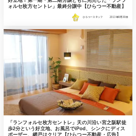
好立地！第一期・第二期分譲ともに完売した「ランフ
ォルセ枚方セントレ」最終分譲中【ひらつー不動産】
ひらつースタッフ
2013年8月30日
「ランフォルセ枚方セントレ」天の川沿い宮之阪駅徒
歩2分という好立地、お風呂でiPod、シンクにディス
ポーザー、網戸はクリア【ひらつー不動産・広告】