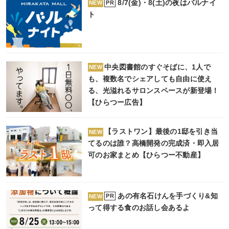
8/7(金)・8(土)の夜はバルナイ
PR
NEW
ト
中央図書館のすぐそばに、1人で
NEW
も、複数名でシェアしても自由に使え
る、光溢れるサロンスペースが新登場！
【ひらつー広告】
【ラストワン】最後の1邸を引き当
NEW
てるのは誰？高橋開発の完成済・即入居
可のお家まとめ【ひらつー不動産】
あの有名石けんを手づくり&知
PR
NEW
って得する食のお話し会あるよ