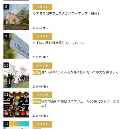
イベント
くずモの珈琲フェスタがパワーアップ！紅茶も
2026年8月4日
イベント
くずはに移動科学館くる。8/15･16
2026年8月5日
イベント
見たらいいことあるかも！狐になって枚方を練り歩く
NEW
2026年8月6日
イベント
枚方の近所の夏祭りスケジュール2026【ひらつーまと
NEW
め】
2026年8月6日
イベント