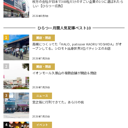
枚方の会社が日本で300社だけのすごい企業の1つに選ばれたら
しい【ひらつー広告】
2026年8月4日
ひらつー月間人気記事ベスト10
開店・閉店
高槻につくってた「HALO, patissier KAORU YOSHIDA」がオ
ープンしてる。シロモト出身世界3位パティシエのお店
2026年7月26日
開店・閉店
イオンモール久御山の複数店舗が開店＆閉店
2026年7月29日
ニュース
宮之阪に行列できてた。あら川の桃
2026年7月10日
イベント