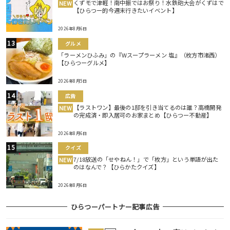
くずモで津軽！南中振ではお祭り！水鉄砲大会がくずはで
NEW
【ひらつー的今週末行きたいイベント】
2026年8月6日
グルメ
「ラーメンひふみ」の『Wスープラーメン 塩』（枚方市渚西）
【ひらつーグルメ】
2026年8月5日
広告
【ラストワン】最後の1邸を引き当てるのは誰？高橋開発
NEW
の完成済・即入居可のお家まとめ【ひらつー不動産】
2026年8月6日
クイズ
7/18放送の「せやねん！」で「枚方」という単語が出た
NEW
のはなんで？【ひらかたクイズ】
2026年8月6日
ひらつーパートナー記事広告