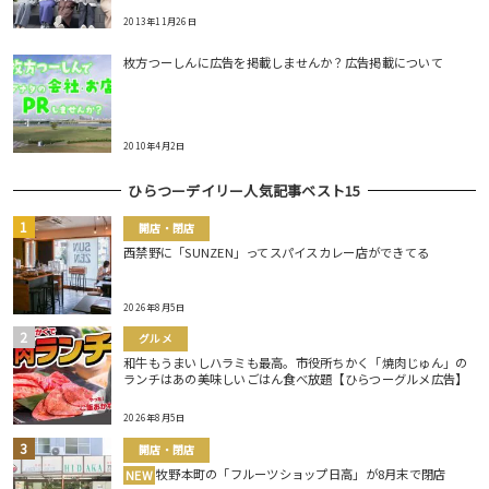
2013年11月26日
枚方つーしんに広告を掲載しませんか？広告掲載について
2010年4月2日
ひらつーデイリー人気記事ベスト15
開店・閉店
西禁野に「SUNZEN」ってスパイスカレー店ができてる
2026年8月5日
グルメ
和牛もうまいしハラミも最高。市役所ちかく「焼肉じゅん」の
ランチはあの美味しいごはん食べ放題【ひらつーグルメ広告】
2026年8月5日
開店・閉店
牧野本町の「フルーツショップ日高」が8月末で閉店
NEW