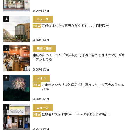
2026年8月6日
ニュース
京都のはちみつ専門店がくずモに。3日間限定
NEW
2026年8月6日
開店・閉店
東船橋につくってた「胡麻切りそば酒と肴とそば おおの」がオ
ープンしてる
2026年8月5日
フォト
いま枚方から「大久保駐屯地 夏まつり」の花火みえてる
NEW
2026
2026年8月5日
ニュース
登録者170万･韓国YouTuberが御殿山のお店に
NEW
2026年8月6日