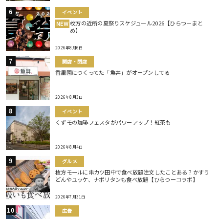
イベント
枚方の近所の夏祭りスケジュール2026【ひらつーまと
NEW
め】
2026年8月6日
開店・閉店
香里園につくってた「魚丼」がオープンしてる
2026年8月3日
イベント
くずモの珈琲フェスタがパワーアップ！紅茶も
2026年8月4日
グルメ
枚方モールに串カツ田中で食べ放題注文したことある？かすう
どんやユッケ、ナポリタンも食べ放題【ひらつーコラボ】
2026年7月31日
広告