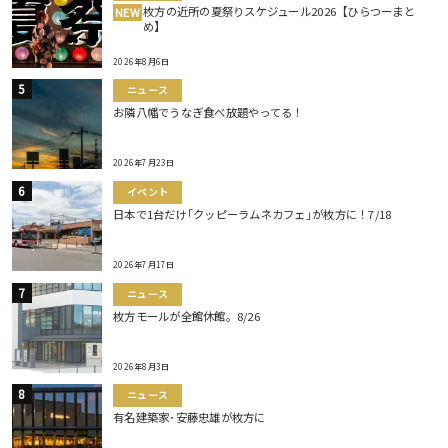
枚方の近所の夏祭りスケジュール2026【ひらつーまと
NEW
め】
2026年8月6日
ニュース
お隣八幡でうなぎ食べ放題やってる！
2026年7月23日
イベント
日本で1台だけ｢クッピーラムネカフェ｣が枚方に！7/18
2026年7月17日
ニュース
枚方モールが全館休館。8/26
2026年8月3日
ニュース
有名建築家･安藤忠雄が枚方に