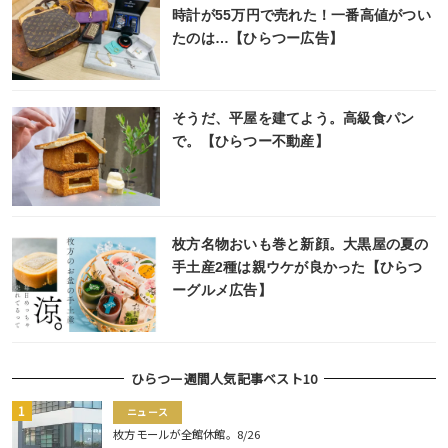
時計が55万円で売れた！一番高値がつい
たのは…【ひらつー広告】
そうだ、平屋を建てよう。高級食パン
で。【ひらつー不動産】
枚方名物おいも巻と新顔。大黒屋の夏の
手土産2種は親ウケが良かった【ひらつ
ーグルメ広告】
ひらつー週間人気記事ベスト10
ニュース
枚方モールが全館休館。8/26