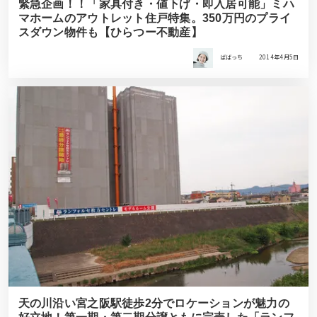
緊急企画！！「家具付き・値下げ・即入居可能」ミハ
マホームのアウトレット住戸特集。350万円のプライ
スダウン物件も【ひらつー不動産】
ばばっち
2014年4月5日
天の川沿い宮之阪駅徒歩2分でロケーションが魅力の