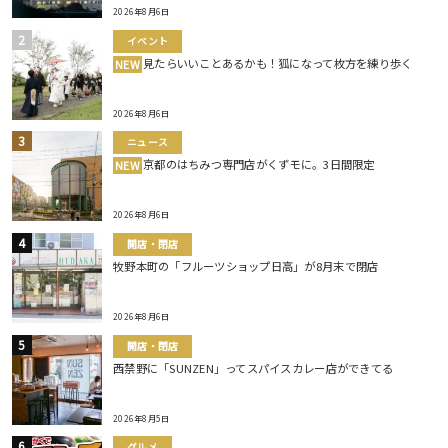
2026年8月6日
イベント
見たらいいことあるかも！狐になって枚方を練り歩く
NEW
2026年8月6日
ニュース
京都のはちみつ専門店がくずモに。3日間限定
NEW
2026年8月6日
開店・閉店
牧野本町の「フルーツショップ日高」が8月末で閉店
2026年8月6日
開店・閉店
西禁野に「SUNZEN」ってスパイスカレー店ができてる
2026年8月5日
グルメ