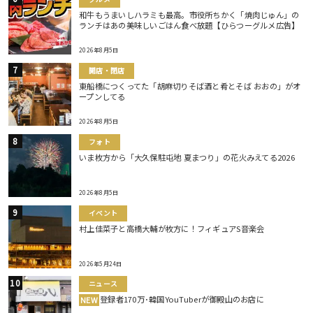
和牛もうまいしハラミも最高。市役所ちかく「焼肉じゅん」の
ランチはあの美味しいごはん食べ放題【ひらつーグルメ広告】
2026年8月5日
開店・閉店
東船橋につくってた「胡麻切りそば酒と肴とそば おおの」がオ
ープンしてる
2026年8月5日
フォト
いま枚方から「大久保駐屯地 夏まつり」の花火みえてる2026
2026年8月5日
イベント
村上佳菜子と高橋大輔が枚方に！フィギュアS音楽会
2026年5月24日
ニュース
登録者170万･韓国YouTuberが御殿山のお店に
NEW