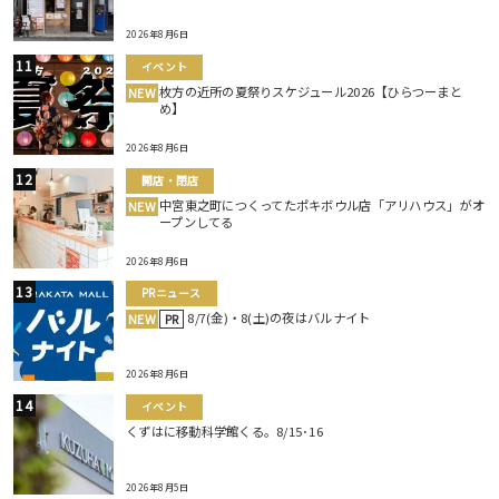
2026年8月6日
イベント
枚方の近所の夏祭りスケジュール2026【ひらつーまと
NEW
め】
2026年8月6日
開店・閉店
中宮東之町につくってたポキボウル店「アリハウス」がオ
NEW
ープンしてる
2026年8月6日
PRニュース
8/7(金)・8(土)の夜はバルナイト
NEW
PR
2026年8月6日
イベント
くずはに移動科学館くる。8/15･16
2026年8月5日