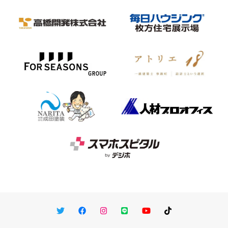
Twitter
Facebook
Instagram
LINE
You Tube
TikTok