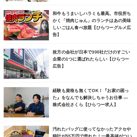
和牛もうまいしハラミも最高。市役所ち
かく「焼肉じゅん」のランチはあの美味
しいごはん食べ放題【ひらつーグルメ広
告】
枚方の会社が日本で300社だけのすごい
企業の1つに選ばれたらしい【ひらつー
広告】
経験も資格も無くてOK！『お家の困っ
た』をなんでも解決しちゃうお仕事 ―
株式会社さくら【ひらつー求人】
汚れたバッグに使ってなかったアクセや
時計が55万円で売れた！一番高値がつい