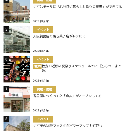
くずはモールに「心地良い暮らしと香りの売場」ができてる
2026年8月2日
イベント
大阪初出店の焼き菓子店がT-SITEに
2026年8月1日
イベント
枚方の近所の夏祭りスケジュール2026【ひらつーまと
NEW
め】
2026年8月6日
開店・閉店
香里園につくってた「魚丼」がオープンしてる
2026年8月3日
イベント
くずモの珈琲フェスタがパワーアップ！紅茶も