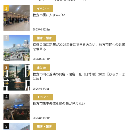
イベント
枚方市駅に人すんごい
2025年9月21日
開店・閉店
京橋の南に新駅が2028年春にできるみたい。枚方市民への影響
を考える
2026年4月11日
まとめ
枚方市内と近隣の開店・閉店一覧（日付順）2026【ひらつーま
とめ】
2026年8月3日
イベント
枚方市駅中央改札前の先が見えない
2025年9月21日
開店・閉店