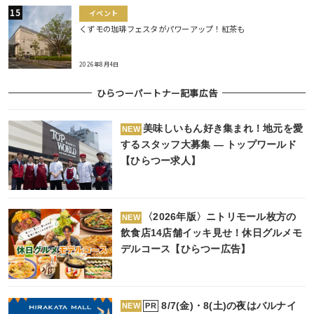
イベント
くずモの珈琲フェスタがパワーアップ！紅茶も
2026年8月4日
ひらつーパートナー記事広告
美味しいもん好き集まれ！地元を愛
NEW
するスタッフ大募集 ― トップワールド
【ひらつー求人】
〈2026年版〉ニトリモール枚方の
NEW
飲食店14店舗イッキ見せ！休日グルメモ
デルコース【ひらつー広告】
8/7(金)・8(土)の夜はバルナイ
PR
NEW