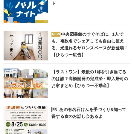
ト
中央図書館のすぐそばに、1人で
NEW
も、複数名でシェアしても自由に使え
る、光溢れるサロンスペースが新登場！
【ひらつー広告】
【ラストワン】最後の1邸を引き当てる
のは誰？高橋開発の完成済・即入居可の
お家まとめ【ひらつー不動産】
あの有名石けんを手づくり&知って
PR
得する食のお話し会あるよ