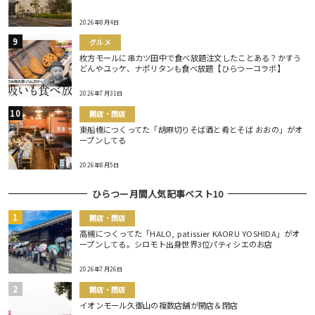
2026年8月4日
グルメ
枚方モールに串カツ田中で食べ放題注文したことある？かすう
どんやユッケ、ナポリタンも食べ放題【ひらつーコラボ】
2026年7月31日
開店・閉店
東船橋につくってた「胡麻切りそば酒と肴とそば おおの」がオ
ープンしてる
2026年8月5日
ひらつー月間人気記事ベスト10
開店・閉店
高槻につくってた「HALO, patissier KAORU YOSHIDA」がオ
ープンしてる。シロモト出身世界3位パティシエのお店
2026年7月26日
開店・閉店
イオンモール久御山の複数店舗が開店＆閉店