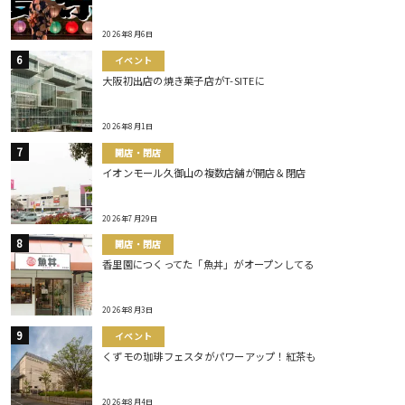
2026年8月6日
イベント
大阪初出店の焼き菓子店がT-SITEに
2026年8月1日
開店・閉店
イオンモール久御山の複数店舗が開店＆閉店
2026年7月29日
開店・閉店
香里園につくってた「魚丼」がオープンしてる
2026年8月3日
イベント
くずモの珈琲フェスタがパワーアップ！紅茶も
2026年8月4日