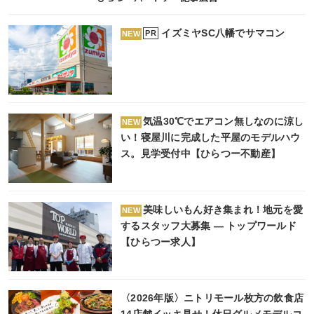
イズミヤSC八幡でサマコン
PR
NEW
気温30℃でエアコン無しなのに涼し
NEW
い！寝屋川に完成した平屋のモデルハウ
ス。見学受付中【ひらつー不動産】
美味しいもん好き集まれ！地元を愛
NEW
するスタッフ大募集 ― トップワールド
【ひらつー求人】
〈2026年版〉ニトリモール枚方の飲食店