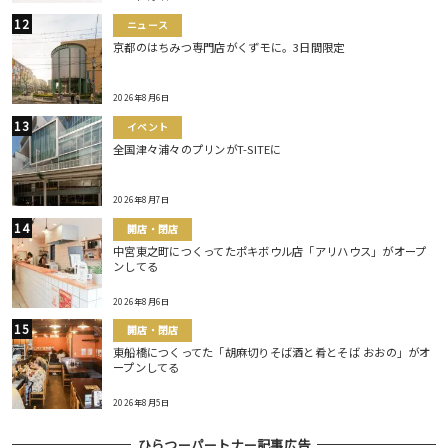
ニュース
京都のはちみつ専門店がくずモに。3日間限定
2026年8月6日
イベント
全国津々浦々のプリンがT-SITEに
2026年8月7日
開店・閉店
中宮東之町につくってたポキボウル店「アリハウス」がオープ
ンしてる
2026年8月6日
開店・閉店
東船橋につくってた「胡麻切りそば酒と肴とそば おおの」がオ
ープンしてる
2026年8月5日
ひらつーパートナー記事広告