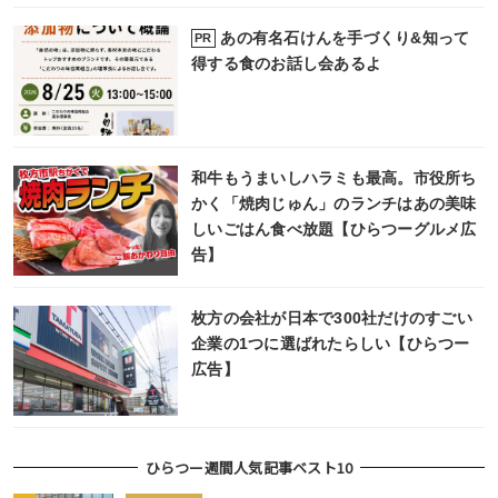
あの有名石けんを手づくり&知って
PR
得する食のお話し会あるよ
和牛もうまいしハラミも最高。市役所ち
かく「焼肉じゅん」のランチはあの美味
しいごはん食べ放題【ひらつーグルメ広
告】
枚方の会社が日本で300社だけのすごい
企業の1つに選ばれたらしい【ひらつー
広告】
ひらつー週間人気記事ベスト10