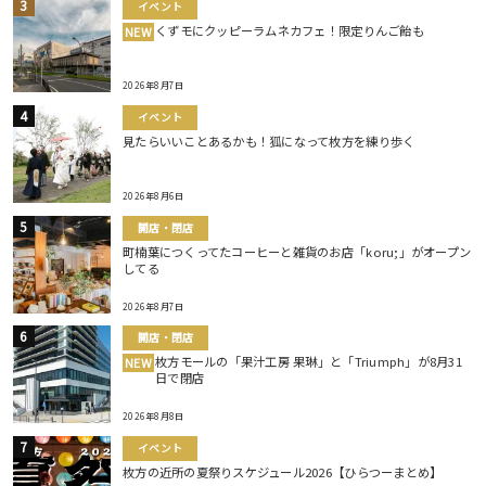
イベント
くずモにクッピーラムネカフェ！限定りんご飴も
NEW
2026年8月7日
イベント
見たらいいことあるかも！狐になって枚方を練り歩く
2026年8月6日
開店・閉店
町楠葉につくってたコーヒーと雑貨のお店「koru;」がオープン
してる
2026年8月7日
開店・閉店
枚方モールの「果汁工房 果琳」と「Triumph」が8月31
NEW
日で閉店
2026年8月8日
イベント
枚方の近所の夏祭りスケジュール2026【ひらつーまとめ】