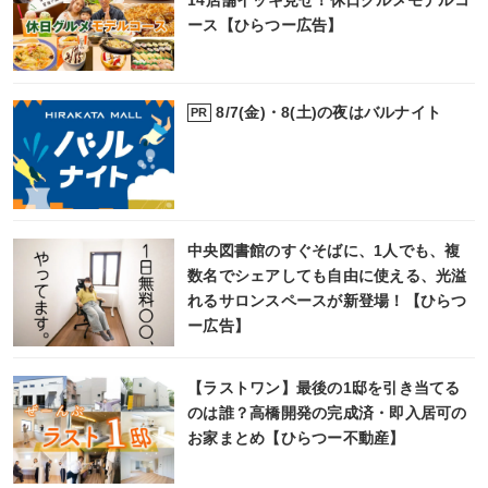
14店舗イッキ見せ！休日グルメモデルコ
ース【ひらつー広告】
8/7(金)・8(土)の夜はバルナイト
PR
中央図書館のすぐそばに、1人でも、複
数名でシェアしても自由に使える、光溢
れるサロンスペースが新登場！【ひらつ
ー広告】
【ラストワン】最後の1邸を引き当てる
のは誰？高橋開発の完成済・即入居可の
お家まとめ【ひらつー不動産】