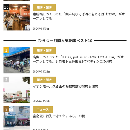
開店・閉店
東船橋につくってた「胡麻切りそば酒と肴とそば おおの」がオ
ープンしてる
2026年8月5日
ひらつー月間人気記事ベスト10
開店・閉店
高槻につくってた「HALO, patissier KAORU YOSHIDA」がオ
ープンしてる。シロモト出身世界3位パティシエのお店
2026年7月26日
開店・閉店
イオンモール久御山の複数店舗が開店＆閉店
2026年7月29日
ニュース
宮之阪に行列できてた。あら川の桃