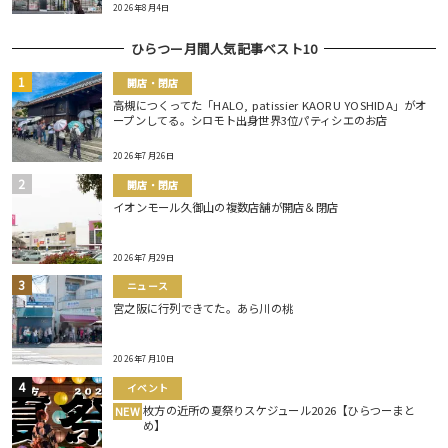
2026年8月4日
ひらつー月間人気記事ベスト10
開店・閉店
高槻につくってた「HALO, patissier KAORU YOSHIDA」がオ
ープンしてる。シロモト出身世界3位パティシエのお店
2026年7月26日
開店・閉店
イオンモール久御山の複数店舗が開店＆閉店
2026年7月29日
ニュース
宮之阪に行列できてた。あら川の桃
2026年7月10日
イベント
枚方の近所の夏祭りスケジュール2026【ひらつーまと
NEW
め】