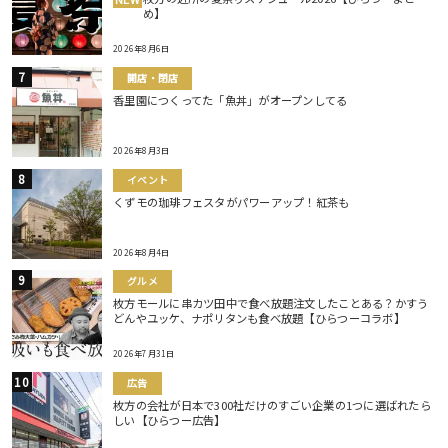
め】
2026年8月6日
開店・閉店
香里園につくってた「魚丼」がオープンしてる
2026年8月3日
イベント
くずモの珈琲フェスタがパワーアップ！紅茶も
2026年8月4日
グルメ
枚方モールに串カツ田中で食べ放題注文したことある？かすう
どんやユッケ、ナポリタンも食べ放題【ひらつーコラボ】
2026年7月31日
広告
枚方の会社が日本で300社だけのすごい企業の1つに選ばれたら
しい【ひらつー広告】