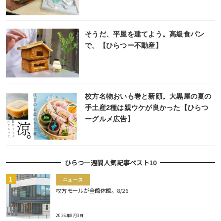
そうだ、平屋を建てよう。高級食パン
で。【ひらつー不動産】
枚方名物おいも巻と新顔。大黒屋の夏の
手土産2種は親ウケが良かった【ひらつ
ーグルメ広告】
ひらつー週間人気記事ベスト10
ニュース
枚方モールが全館休館。8/26
2026年8月3日