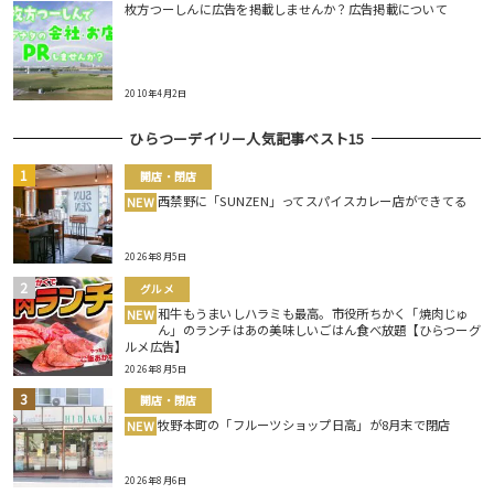
枚方つーしんに広告を掲載しませんか？広告掲載について
2010年4月2日
ひらつーデイリー人気記事ベスト15
開店・閉店
西禁野に「SUNZEN」ってスパイスカレー店ができてる
NEW
2026年8月5日
グルメ
和牛もうまいしハラミも最高。市役所ちかく「焼肉じゅ
NEW
ん」のランチはあの美味しいごはん食べ放題【ひらつーグ
ルメ広告】
2026年8月5日
開店・閉店
牧野本町の「フルーツショップ日高」が8月末で閉店
NEW
2026年8月6日