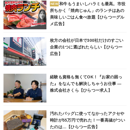
和牛もうまいしハラミも最高。市役
NEW
所ちかく「焼肉じゅん」のランチはあの
美味しいごはん食べ放題【ひらつーグル
メ広告】
枚方の会社が日本で300社だけのすごい
企業の1つに選ばれたらしい【ひらつー
広告】
経験も資格も無くてOK！『お家の困っ
た』をなんでも解決しちゃうお仕事 ―
株式会社さくら【ひらつー求人】
汚れたバッグに使ってなかったアクセや
時計が55万円で売れた！一番高値がつい
たのは…【ひらつー広告】