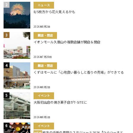
ニュース
8/5枚方から花火見えるかも
2026年8月2日
開店・閉店
イオンモール久御山の複数店舗が開店＆閉店
2026年7月29日
開店・閉店
くずはモールに「心地良い暮らしと香りの売場」ができてる
2026年8月2日
イベント
大阪初出店の焼き菓子店がT-SITEに
2026年8月1日
イベント
枚方の近所の夏祭りスケジュール2026【ひらつーまと
NEW