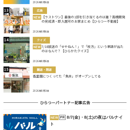
2026年8月6日
広告
【ラストワン】最後の1邸を引き当てるのは誰？高橋開発
NEW
の完成済・即入居可のお家まとめ【ひらつー不動産】
2026年8月6日
クイズ
7/18放送の「せやねん！」で「枚方」という単語が出た
NEW
のはなんで？【ひらかたクイズ】
2026年8月6日
開店・閉店
香里園につくってた「魚丼」がオープンしてる
2026年8月3日
ひらつーパートナー記事広告
8/7(金)・8(土)の夜はバルナイ
PR
NEW
ト