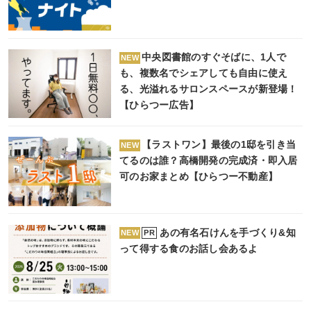
中央図書館のすぐそばに、1人で
NEW
も、複数名でシェアしても自由に使え
る、光溢れるサロンスペースが新登場！
【ひらつー広告】
【ラストワン】最後の1邸を引き当
NEW
てるのは誰？高橋開発の完成済・即入居
可のお家まとめ【ひらつー不動産】
あの有名石けんを手づくり&知
PR
NEW
って得する食のお話し会あるよ