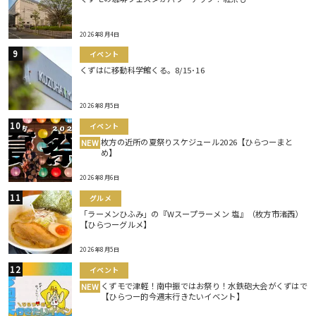
2026年8月4日
イベント
くずはに移動科学館くる。8/15･16
2026年8月5日
イベント
枚方の近所の夏祭りスケジュール2026【ひらつーまと
NEW
め】
2026年8月6日
グルメ
「ラーメンひふみ」の『Wスープラーメン 塩』（枚方市渚西）
【ひらつーグルメ】
2026年8月5日
イベント
くずモで津軽！南中振ではお祭り！水鉄砲大会がくずはで
NEW
【ひらつー的今週末行きたいイベント】