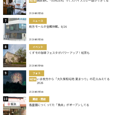
西禁野に「SUNZEN」ってスパイスカレー店ができてる
NEW
2026年8月5日
ニュース
枚方モールが全館休館。8/26
2026年8月3日
イベント
くずモの珈琲フェスタがパワーアップ！紅茶も
2026年8月4日
フォト
いま枚方から「大久保駐屯地 夏まつり」の花火みえてる
NEW
2026
2026年8月5日
開店・閉店
香里園につくってた「魚丼」がオープンしてる