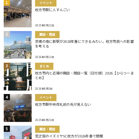
イベント
枚方市駅に人すんごい
2025年9月21日
開店・閉店
京橋の南に新駅が2028年春にできるみたい。枚方市民への影響
を考える
2026年4月11日
まとめ
枚方市内と近隣の開店・閉店一覧（日付順）2026【ひらつーま
とめ】
2026年8月3日
イベント
枚方市駅中央改札前の先が見えない
2025年9月21日
開店・閉店
宮之阪のイズミヤSC枚方が2026年春で閉館