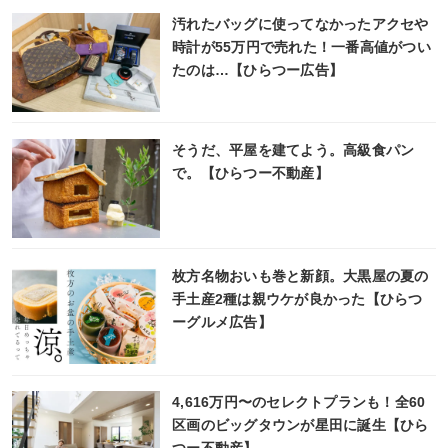
汚れたバッグに使ってなかったアクセや
時計が55万円で売れた！一番高値がつい
たのは…【ひらつー広告】
そうだ、平屋を建てよう。高級食パン
で。【ひらつー不動産】
枚方名物おいも巻と新顔。大黒屋の夏の
手土産2種は親ウケが良かった【ひらつ
ーグルメ広告】
4,616万円〜のセレクトプランも！全60
区画のビッグタウンが星田に誕生【ひら