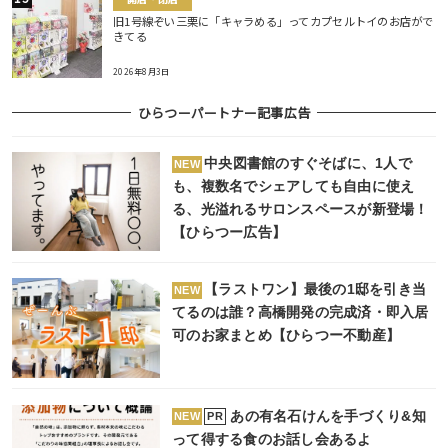
旧1号線ぞい三栗に「キャラめる」ってカプセルトイのお店がで
きてる
2026年8月3日
ひらつーパートナー記事広告
中央図書館のすぐそばに、1人で
NEW
も、複数名でシェアしても自由に使え
る、光溢れるサロンスペースが新登場！
【ひらつー広告】
【ラストワン】最後の1邸を引き当
NEW
てるのは誰？高橋開発の完成済・即入居
可のお家まとめ【ひらつー不動産】
あの有名石けんを手づくり&知
PR
NEW
って得する食のお話し会あるよ