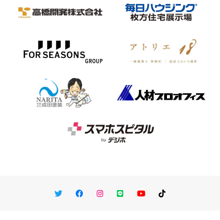
Twitter
Facebook
Instagram
LINE
You Tube
TikTok