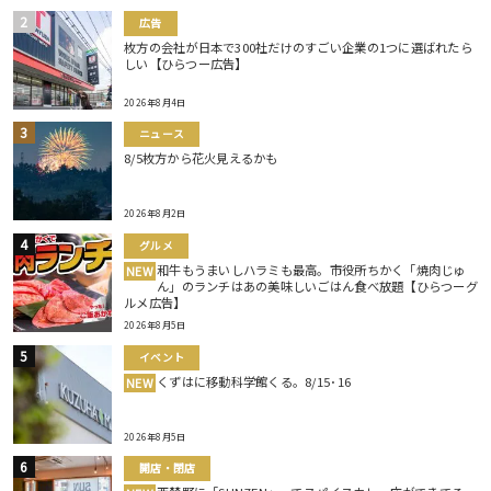
広告
枚方の会社が日本で300社だけのすごい企業の1つに選ばれたら
しい【ひらつー広告】
2026年8月4日
ニュース
8/5枚方から花火見えるかも
2026年8月2日
グルメ
和牛もうまいしハラミも最高。市役所ちかく「焼肉じゅ
NEW
ん」のランチはあの美味しいごはん食べ放題【ひらつーグ
ルメ広告】
2026年8月5日
イベント
くずはに移動科学館くる。8/15･16
NEW
2026年8月5日
開店・閉店