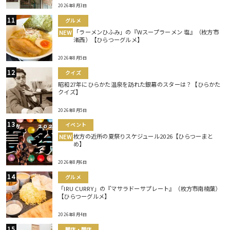
2026年8月3日
グルメ
「ラーメンひふみ」の『Wスープラーメン 塩』（枚方市
NEW
渚西）【ひらつーグルメ】
2026年8月5日
クイズ
昭和27年にひらかた温泉を訪れた銀幕のスターは？【ひらかた
クイズ】
2026年8月5日
イベント
枚方の近所の夏祭りスケジュール2026【ひらつーまと
NEW
め】
2026年8月6日
グルメ
「IRU CURRY」の『マサラドーサプレート』（枚方市南楠葉）
【ひらつーグルメ】
2026年8月4日
開店・閉店