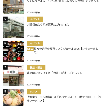
くずはモールに「心地良い暮らしと香りの売場」ができてる
2026年8月2日
イベント
大阪初出店の焼き菓子店がT-SITEに
2026年8月1日
イベント
枚方の近所の夏祭りスケジュール2026【ひらつーまと
NEW
め】
2026年8月6日
開店・閉店
香里園につくってた「魚丼」がオープンしてる
2026年8月3日
グルメ
「河童ラーメン本舗」の『カパサブロー』（枚方市田口）【ひ
らつーグルメ】