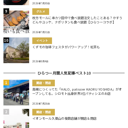
2026年7月30日
グルメ
枚方モールに串カツ田中で食べ放題注文したことある？かすう
どんやユッケ、ナポリタンも食べ放題【ひらつーコラボ】
2026年7月31日
イベント
くずモの珈琲フェスタがパワーアップ！紅茶も
2026年8月4日
ひらつー月間人気記事ベスト10
開店・閉店
高槻につくってた「HALO, patissier KAORU YOSHIDA」がオ
ープンしてる。シロモト出身世界3位パティシエのお店
2026年7月26日
開店・閉店
イオンモール久御山の複数店舗が開店＆閉店