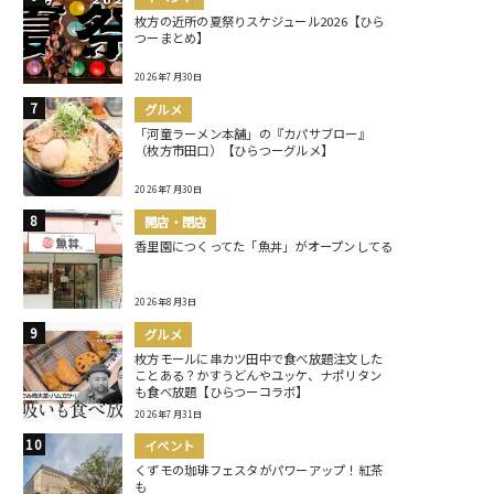
枚方の近所の夏祭りスケジュール2026【ひら
つーまとめ】
2026年7月30日
グルメ
「河童ラーメン本舗」の『カパサブロー』
（枚方市田口）【ひらつーグルメ】
2026年7月30日
開店・閉店
香里園につくってた「魚丼」がオープンしてる
2026年8月3日
グルメ
枚方モールに串カツ田中で食べ放題注文した
ことある？かすうどんやユッケ、ナポリタン
も食べ放題【ひらつーコラボ】
2026年7月31日
イベント
くずモの珈琲フェスタがパワーアップ！紅茶
も