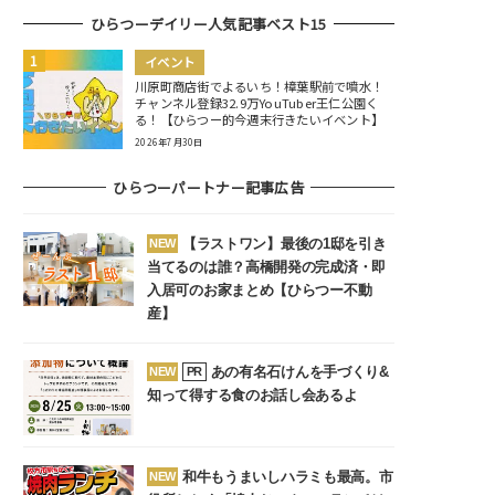
ひらつーデイリー人気記事ベスト15
イベント
川原町商店街でよるいち！樟葉駅前で噴水！
チャンネル登録32.9万YouTuber王仁公園く
る！【ひらつー的今週末行きたいイベント】
2026年7月30日
ひらつーパートナー記事広告
【ラストワン】最後の1邸を引き
NEW
当てるのは誰？高橋開発の完成済・即
入居可のお家まとめ【ひらつー不動
産】
あの有名石けんを手づくり&
NEW
PR
知って得する食のお話し会あるよ
和牛もうまいしハラミも最高。市
NEW