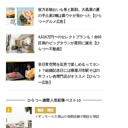
枚方名物おいも巻と新顔。大黒屋の夏
の手土産2種は親ウケが良かった【ひら
つーグルメ広告】
4,616万円〜のセレクトプランも！全60
区画のビッグタウンが星田に誕生【ひ
らつー不動産】
非日常空間を近所で楽しめるってホン
ト？結婚記念日には寝屋川市駅そばの
牛フィレ肉専門店がオススメ【ひらつ
ー広告】
ひらつー週間人気記事ベスト10
開店・閉店
イオンモール久御山の複数店舗が開店＆閉店