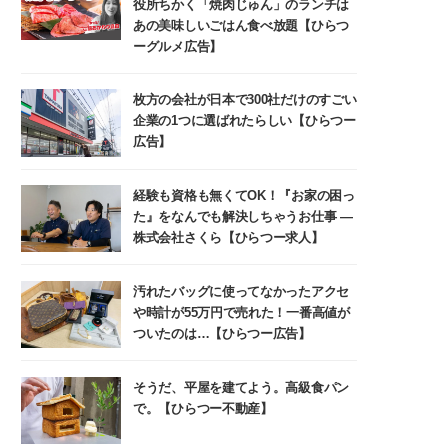
役所ちかく「焼肉じゅん」のランチは
あの美味しいごはん食べ放題【ひらつ
ーグルメ広告】
枚方の会社が日本で300社だけのすごい
企業の1つに選ばれたらしい【ひらつー
広告】
経験も資格も無くてOK！『お家の困っ
た』をなんでも解決しちゃうお仕事 ―
株式会社さくら【ひらつー求人】
汚れたバッグに使ってなかったアクセ
や時計が55万円で売れた！一番高値が
ついたのは…【ひらつー広告】
そうだ、平屋を建てよう。高級食パン
で。【ひらつー不動産】