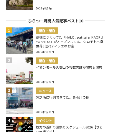
2026年8月4日
ひらつー月間人気記事ベスト10
開店・閉店
高槻につくってた「HALO, patissier KAORU
YOSHIDA」がオープンしてる。シロモト出身
世界3位パティシエのお店
2026年7月26日
開店・閉店
イオンモール久御山の複数店舗が開店＆閉店
2026年7月29日
ニュース
宮之阪に行列できてた。あら川の桃
2026年7月10日
イベント
枚方の近所の夏祭りスケジュール2026【ひら
つーまとめ】