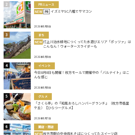
PRニュース
イズミヤSC八幡でサマコン
NEW
PR
2026年8月8日
まち
打上川治水緑地につくってた水遊びエリア「ポッツァ」は
NEW
こんなん！ウォータースライダーも
2026年8月8日
イベント
今日8月8日も開催！枚方モールで開催中の「バルナイト」はこ
んな感じ
2026年8月8日
グルメ
「さくら亭」の『和風おろしハンバーグランチ』（枚方市香里
ケ丘）【ひらつーグルメ】
2026年8月7日
開店・閉店
枚方市駅の中央改札そばにつくってたスイーツ店
NEW