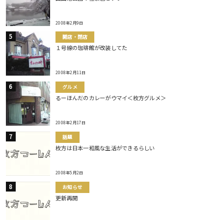
2008年2月9日
開店・閉店
１号線の珈琲館が改装してた
2008年2月11日
グルメ
るーほんだのカレーがウマイ＜枚方グルメ＞
2008年2月17日
話題
枚方は日本一和風な生活ができるらしい
2008年5月2日
お知らせ
更新再開