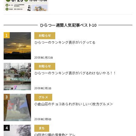
ひらつー週間人気記事ベスト10
お知らせ
ひらつーのランキング表示がバグってる
2008年1月31日
お知らせ
ひらつーのランキング表示がバグるわけないやろ！！
2008年2月1日
グルメ
小倉山荘のチョコあられがおいしい＜枚方グルメ＞
2008年2月9日
まち
山田池公園の雪景色とアレ