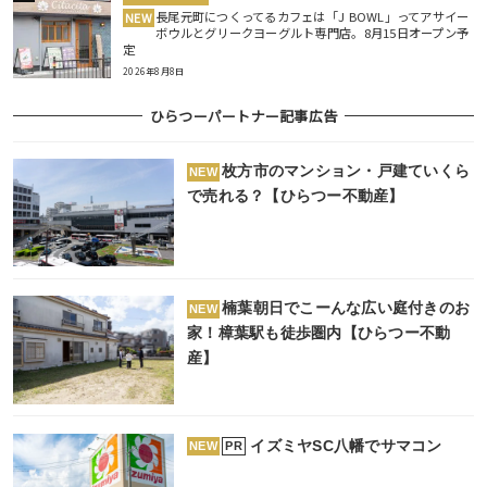
長尾元町につくってるカフェは「J BOWL」ってアサイー
NEW
ボウルとグリークヨーグルト専門店。8月15日オープン予
定
2026年8月8日
ひらつーパートナー記事広告
枚方市のマンション・戸建ていくら
NEW
で売れる？【ひらつー不動産】
楠葉朝日でこーんな広い庭付きのお
NEW
家！樟葉駅も徒歩圏内【ひらつー不動
産】
イズミヤSC八幡でサマコン
PR
NEW