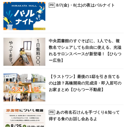
8/7(金)・8(土)の夜はバルナイト
PR
中央図書館のすぐそばに、1人でも、複
数名でシェアしても自由に使える、光溢
れるサロンスペースが新登場！【ひらつ
ー広告】
【ラストワン】最後の1邸を引き当てる
のは誰？高橋開発の完成済・即入居可の
お家まとめ【ひらつー不動産】
あの有名石けんを手づくり&知って
PR
得する食のお話し会あるよ