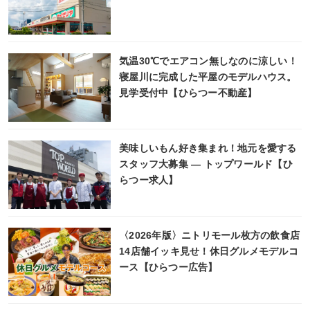
気温30℃でエアコン無しなのに涼しい！
寝屋川に完成した平屋のモデルハウス。
見学受付中【ひらつー不動産】
美味しいもん好き集まれ！地元を愛する
スタッフ大募集 ― トップワールド【ひ
らつー求人】
〈2026年版〉ニトリモール枚方の飲食店
14店舗イッキ見せ！休日グルメモデルコ
ース【ひらつー広告】