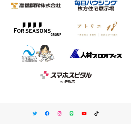
Twitter
Facebook
Instagram
LINE
You Tube
TikTok