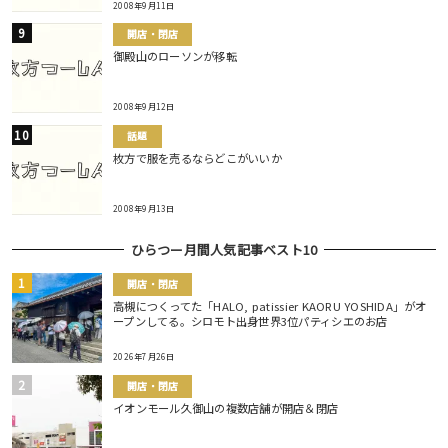
2008年9月11日
開店・閉店
御殿山のローソンが移転
2008年9月12日
話題
枚方で服を売るならどこがいいか
2008年9月13日
ひらつー月間人気記事ベスト10
開店・閉店
高槻につくってた「HALO, patissier KAORU YOSHIDA」がオ
ープンしてる。シロモト出身世界3位パティシエのお店
2026年7月26日
開店・閉店
イオンモール久御山の複数店舗が開店＆閉店