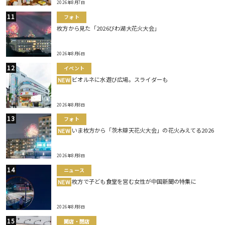
2026年8月7日
フォト
枚方から見た「2026びわ湖大花火大会」
2026年8月6日
イベント
ビオルネに水遊び広場。スライダーも
NEW
2026年8月8日
フォト
いま枚方から「茨木辯天花火大会」の花火みえてる2026
NEW
2026年8月8日
ニュース
枚方で子ども食堂を営む女性が中国新聞の特集に
NEW
2026年8月8日
開店・閉店