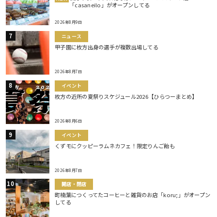
「casaneilo」がオープンしてる
2026年8月9日
ニュース
甲子園に枚方出身の選手が複数出場してる
2026年8月7日
イベント
枚方の近所の夏祭りスケジュール2026【ひらつーまとめ】
2026年8月6日
イベント
くずモにクッピーラムネカフェ！限定りんご飴も
2026年8月7日
開店・閉店
町楠葉につくってたコーヒーと雑貨のお店「koru;」がオープン
してる