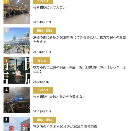
イベント
枚方市駅に人すんごい
2025年9月21日
開店・閉店
京橋の南に新駅が2028年春にできるみたい。枚方市民への影響
を考える
2026年4月11日
まとめ
枚方市内と近隣の開店・閉店一覧（日付順）2026【ひらつーま
とめ】
2026年8月3日
イベント
枚方市駅中央改札前の先が見えない
2025年9月21日
開店・閉店
宮之阪のイズミヤSC枚方が2026年春で閉館