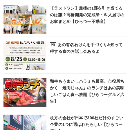
【ラストワン】最後の1邸を引き当てる
のは誰？高橋開発の完成済・即入居可の
お家まとめ【ひらつー不動産】
あの有名石けんを手づくり&知って
PR
得する食のお話し会あるよ
和牛もうまいしハラミも最高。市役所ち
かく「焼肉じゅん」のランチはあの美味
しいごはん食べ放題【ひらつーグルメ広
告】
枚方の会社が日本で300社だけのすごい
企業の1つに選ばれたらしい【ひらつー