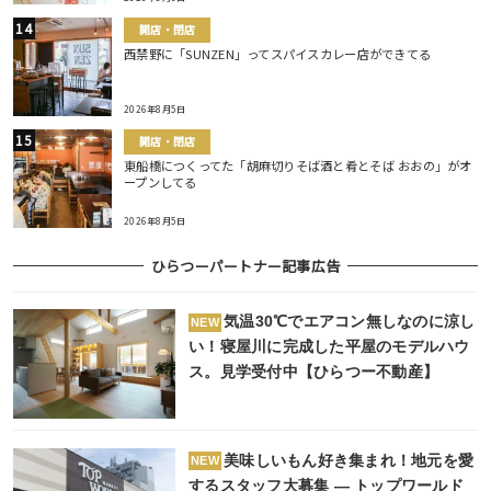
開店・閉店
西禁野に「SUNZEN」ってスパイスカレー店ができてる
2026年8月5日
開店・閉店
東船橋につくってた「胡麻切りそば酒と肴とそば おおの」がオ
ープンしてる
2026年8月5日
ひらつーパートナー記事広告
気温30℃でエアコン無しなのに涼し
NEW
い！寝屋川に完成した平屋のモデルハウ
ス。見学受付中【ひらつー不動産】
美味しいもん好き集まれ！地元を愛
NEW
するスタッフ大募集 ― トップワールド