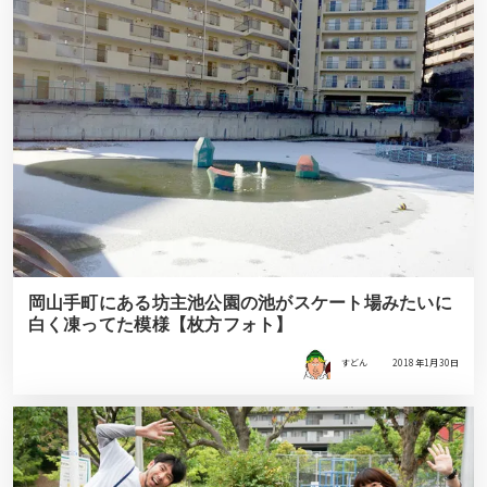
岡山手町にある坊主池公園の池がスケート場みたいに
白く凍ってた模様【枚方フォト】
すどん
2018年1月30日