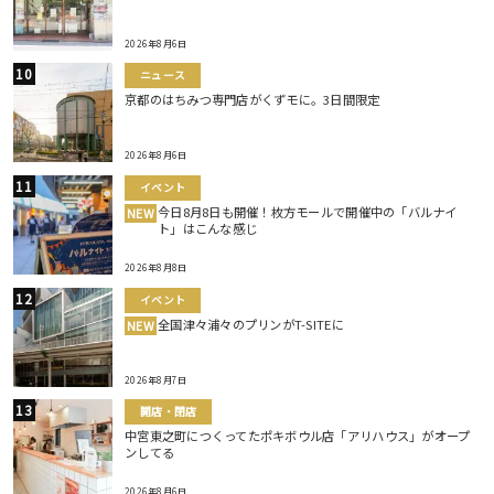
2026年8月6日
ニュース
京都のはちみつ専門店がくずモに。3日間限定
2026年8月6日
イベント
今日8月8日も開催！枚方モールで開催中の「バルナイ
NEW
ト」はこんな感じ
2026年8月8日
イベント
全国津々浦々のプリンがT-SITEに
NEW
2026年8月7日
開店・閉店
中宮東之町につくってたポキボウル店「アリハウス」がオープ
ンしてる
2026年8月6日