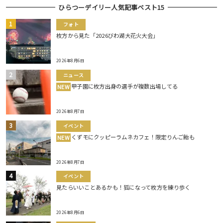
ひらつーデイリー人気記事ベスト15
フォト
枚方から見た「2026びわ湖大花火大会」
2026年8月6日
ニュース
甲子園に枚方出身の選手が複数出場してる
NEW
2026年8月7日
イベント
くずモにクッピーラムネカフェ！限定りんご飴も
NEW
2026年8月7日
イベント
見たらいいことあるかも！狐になって枚方を練り歩く
2026年8月6日