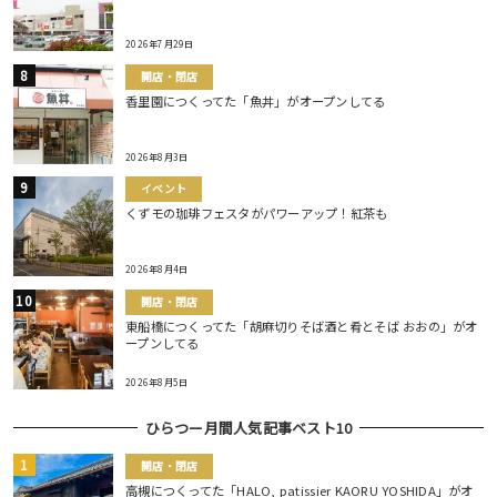
2026年7月29日
開店・閉店
香里園につくってた「魚丼」がオープンしてる
2026年8月3日
イベント
くずモの珈琲フェスタがパワーアップ！紅茶も
2026年8月4日
開店・閉店
東船橋につくってた「胡麻切りそば酒と肴とそば おおの」がオ
ープンしてる
2026年8月5日
ひらつー月間人気記事ベスト10
開店・閉店
高槻につくってた「HALO, patissier KAORU YOSHIDA」がオ