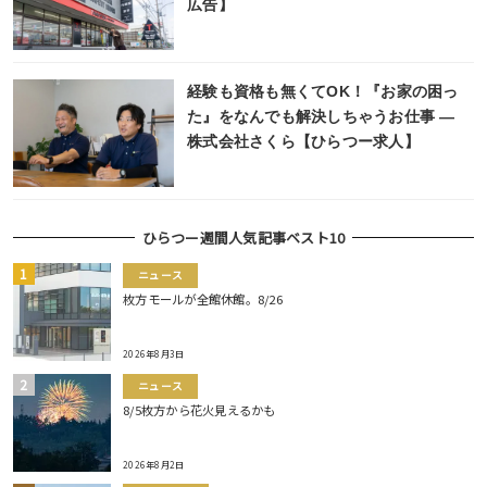
広告】
経験も資格も無くてOK！『お家の困っ
た』をなんでも解決しちゃうお仕事 ―
株式会社さくら【ひらつー求人】
ひらつー週間人気記事ベスト10
ニュース
枚方モールが全館休館。8/26
2026年8月3日
ニュース
8/5枚方から花火見えるかも
2026年8月2日