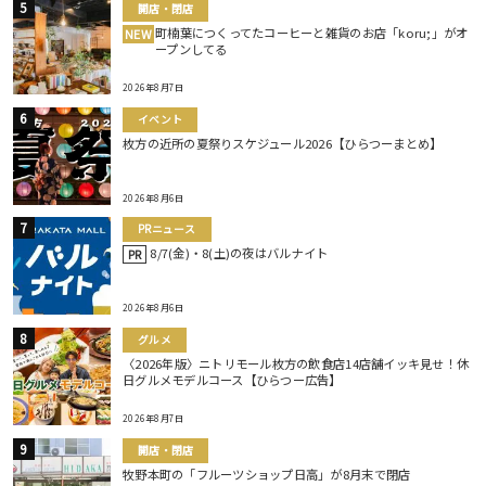
開店・閉店
町楠葉につくってたコーヒーと雑貨のお店「koru;」がオ
NEW
ープンしてる
2026年8月7日
イベント
枚方の近所の夏祭りスケジュール2026【ひらつーまとめ】
2026年8月6日
PRニュース
8/7(金)・8(土)の夜はバルナイト
PR
2026年8月6日
グルメ
〈2026年版〉ニトリモール枚方の飲食店14店舗イッキ見せ！休
日グルメモデルコース【ひらつー広告】
2026年8月7日
開店・閉店
牧野本町の「フルーツショップ日高」が8月末で閉店