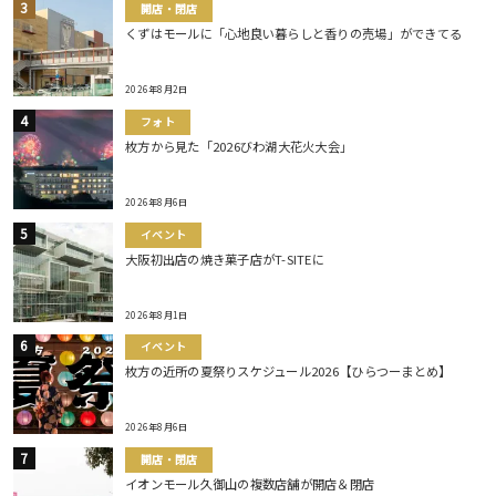
開店・閉店
くずはモールに「心地良い暮らしと香りの売場」ができてる
2026年8月2日
フォト
枚方から見た「2026びわ湖大花火大会」
2026年8月6日
イベント
大阪初出店の焼き菓子店がT-SITEに
2026年8月1日
イベント
枚方の近所の夏祭りスケジュール2026【ひらつーまとめ】
2026年8月6日
開店・閉店
イオンモール久御山の複数店舗が開店＆閉店