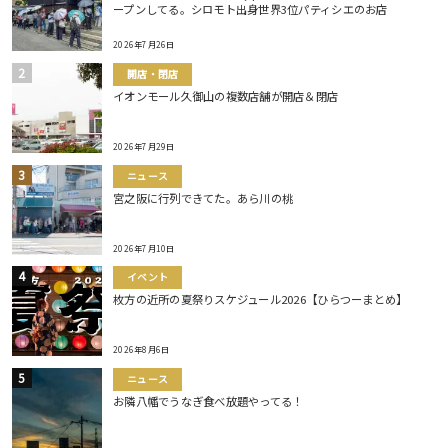
ープンしてる。シロモト出身世界3位パティシエのお店
2026年7月26日
開店・閉店
イオンモール久御山の複数店舗が開店＆閉店
2026年7月29日
ニュース
宮之阪に行列できてた。あら川の桃
2026年7月10日
イベント
枚方の近所の夏祭りスケジュール2026【ひらつーまとめ】
2026年8月6日
ニュース
お隣八幡でうなぎ食べ放題やってる！