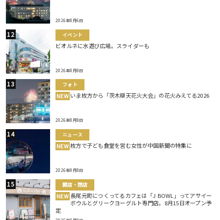
2026年8月6日
イベント
ビオルネに水遊び広場。スライダーも
2026年8月8日
フォト
いま枚方から「茨木辯天花火大会」の花火みえてる2026
NEW
2026年8月8日
ニュース
枚方で子ども食堂を営む女性が中国新聞の特集に
NEW
2026年8月8日
開店・閉店
長尾元町につくってるカフェは「J BOWL」ってアサイー
NEW
ボウルとグリークヨーグルト専門店。8月15日オープン予
定