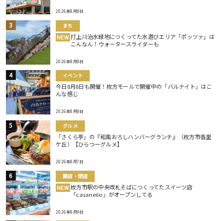
2026年8月8日
まち
打上川治水緑地につくってた水遊びエリア「ポッツァ」は
NEW
こんなん！ウォータースライダーも
2026年8月8日
イベント
今日8月8日も開催！枚方モールで開催中の「バルナイト」はこ
んな感じ
2026年8月8日
グルメ
「さくら亭」の『和風おろしハンバーグランチ』（枚方市香里
ケ丘）【ひらつーグルメ】
2026年8月7日
開店・閉店
枚方市駅の中央改札そばにつくってたスイーツ店
NEW
「casaneilo」がオープンしてる
2026年8月9日