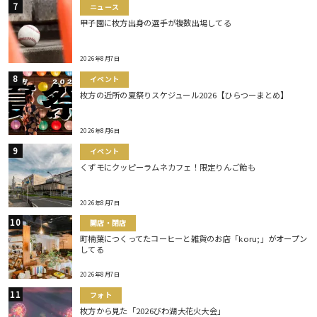
ニュース
甲子園に枚方出身の選手が複数出場してる
2026年8月7日
イベント
枚方の近所の夏祭りスケジュール2026【ひらつーまとめ】
2026年8月6日
イベント
くずモにクッピーラムネカフェ！限定りんご飴も
2026年8月7日
開店・閉店
町楠葉につくってたコーヒーと雑貨のお店「koru;」がオープン
してる
2026年8月7日
フォト
枚方から見た「2026びわ湖大花火大会」