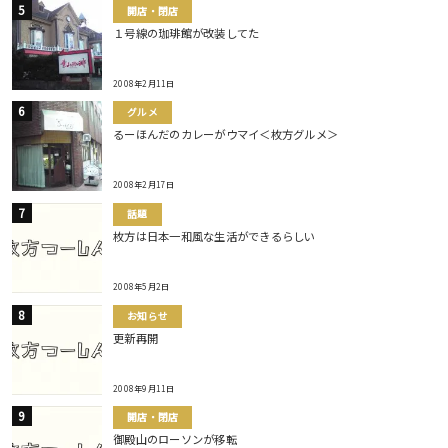
開店・閉店
１号線の珈琲館が改装してた
2008年2月11日
グルメ
るーほんだのカレーがウマイ＜枚方グルメ＞
2008年2月17日
話題
枚方は日本一和風な生活ができるらしい
2008年5月2日
お知らせ
更新再開
2008年9月11日
開店・閉店
御殿山のローソンが移転