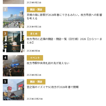
2025年9月21日
開店・閉店
京橋の南に新駅が2028年春にできるみたい。枚方市民への影響
を考える
2026年4月11日
まとめ
枚方市内と近隣の開店・閉店一覧（日付順）2026【ひらつーま
とめ】
2026年8月3日
イベント
枚方市駅中央改札前の先が見えない
2025年9月21日
開店・閉店
宮之阪のイズミヤSC枚方が2026年春で閉館
2025年10月24日