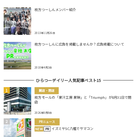
枚方つーしんメンバー紹介
2013年11月26日
枚方つーしんに広告を掲載しませんか？広告掲載について
2010年4月2日
ひらつーデイリー人気記事ベスト15
開店・閉店
枚方モールの「果汁工房 果琳」と「Triumph」が8月31日で閉
店
2026年8月8日
PRニュース
イズミヤSC八幡でサマコン
NEW
PR