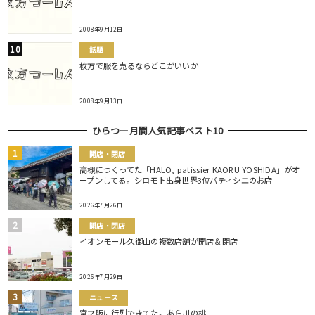
2008年9月12日
話題
枚方で服を売るならどこがいいか
2008年9月13日
ひらつー月間人気記事ベスト10
開店・閉店
高槻につくってた「HALO, patissier KAORU YOSHIDA」がオ
ープンしてる。シロモト出身世界3位パティシエのお店
2026年7月26日
開店・閉店
イオンモール久御山の複数店舗が開店＆閉店
2026年7月29日
ニュース
宮之阪に行列できてた。あら川の桃