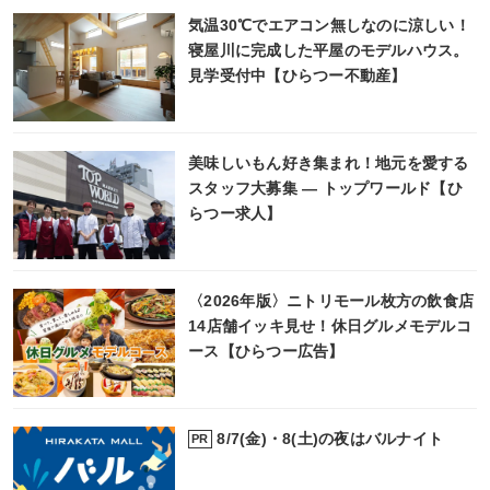
気温30℃でエアコン無しなのに涼しい！
寝屋川に完成した平屋のモデルハウス。
見学受付中【ひらつー不動産】
美味しいもん好き集まれ！地元を愛する
スタッフ大募集 ― トップワールド【ひ
らつー求人】
〈2026年版〉ニトリモール枚方の飲食店
14店舗イッキ見せ！休日グルメモデルコ
ース【ひらつー広告】
8/7(金)・8(土)の夜はバルナイト
PR