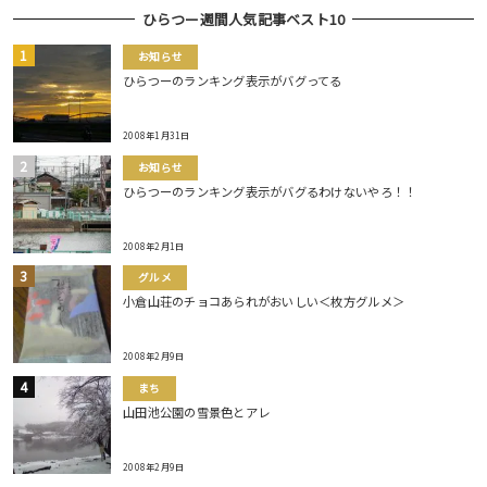
ひらつー週間人気記事ベスト10
お知らせ
ひらつーのランキング表示がバグってる
2008年1月31日
お知らせ
ひらつーのランキング表示がバグるわけないやろ！！
2008年2月1日
グルメ
小倉山荘のチョコあられがおいしい＜枚方グルメ＞
2008年2月9日
まち
山田池公園の雪景色とアレ
2008年2月9日