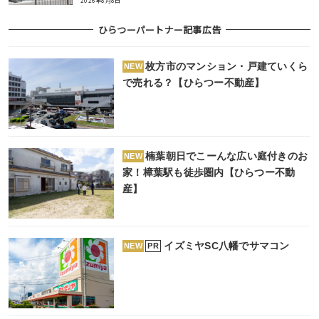
2026年8月8日
ひらつーパートナー記事広告
枚方市のマンション・戸建ていくら
NEW
で売れる？【ひらつー不動産】
楠葉朝日でこーんな広い庭付きのお
NEW
家！樟葉駅も徒歩圏内【ひらつー不動
産】
イズミヤSC八幡でサマコン
PR
NEW