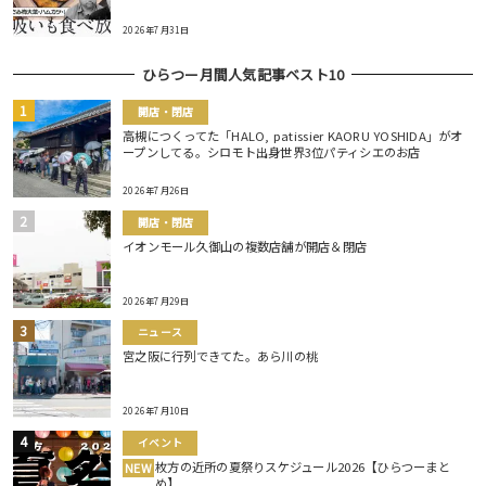
2026年7月31日
ひらつー月間人気記事ベスト10
開店・閉店
高槻につくってた「HALO, patissier KAORU YOSHIDA」がオ
ープンしてる。シロモト出身世界3位パティシエのお店
2026年7月26日
開店・閉店
イオンモール久御山の複数店舗が開店＆閉店
2026年7月29日
ニュース
宮之阪に行列できてた。あら川の桃
2026年7月10日
イベント
枚方の近所の夏祭りスケジュール2026【ひらつーまと
NEW
め】