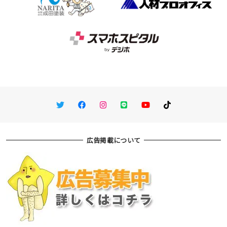
Twitter
Facebook
Instagram
LINE
You Tube
TikTok
広告掲載について