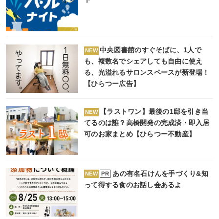
中央図書館のすぐそばに、1人で
NEW
も、複数名でシェアしても自由に使え
る、光溢れるサロンスペースが新登場！
【ひらつー広告】
【ラストワン】最後の1邸を引き当
NEW
てるのは誰？高橋開発の完成済・即入居
可のお家まとめ【ひらつー不動産】
あの有名石けんを手づくり&知
PR
NEW
って得する食のお話し会あるよ