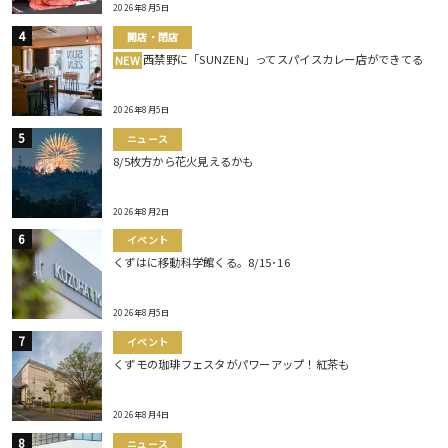
2026年8月5日
開店・閉店
西禁野に「SUNZEN」ってスパイスカレー店ができてる
NEW
2026年8月5日
ニュース
8/5枚方から花火見えるかも
2026年8月2日
イベント
くずはに移動科学館くる。8/15･16
2026年8月5日
イベント
くずモの珈琲フェスタがパワーアップ！紅茶も
2026年8月4日
ニュース