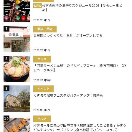
枚方の近所の夏祭りスケジュール2026【ひらつーまと
NEW
め】
2026年8月6日
開店・閉店
香里園につくってた「魚丼」がオープンしてる
2026年8月3日
グルメ
「河童ラーメン本舗」の『カパサブロー』（枚方市田口）【ひ
らつーグルメ】
2026年7月30日
イベント
くずモの珈琲フェスタがパワーアップ！紅茶も
2026年8月4日
グルメ
枚方モールに串カツ田中で食べ放題注文したことある？かすう
どんやユッケ、ナポリタンも食べ放題【ひらつーコラボ】