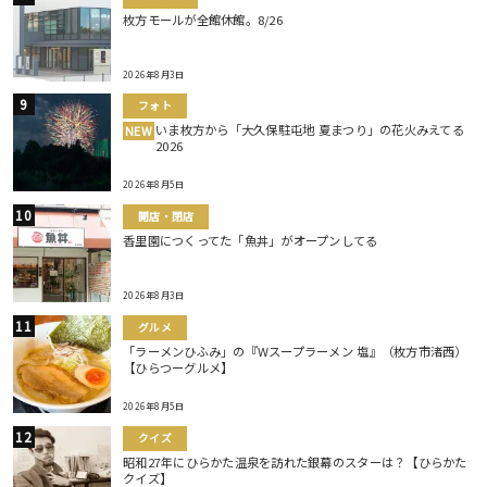
枚方モールが全館休館。8/26
2026年8月3日
フォト
いま枚方から「大久保駐屯地 夏まつり」の花火みえてる
NEW
2026
2026年8月5日
開店・閉店
香里園につくってた「魚丼」がオープンしてる
2026年8月3日
グルメ
「ラーメンひふみ」の『Wスープラーメン 塩』（枚方市渚西）
【ひらつーグルメ】
2026年8月5日
クイズ
昭和27年にひらかた温泉を訪れた銀幕のスターは？【ひらかた
クイズ】