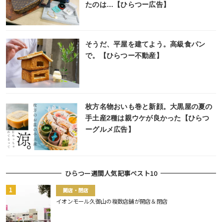
たのは…【ひらつー広告】
そうだ、平屋を建てよう。高級食パン
で。【ひらつー不動産】
枚方名物おいも巻と新顔。大黒屋の夏の
手土産2種は親ウケが良かった【ひらつ
ーグルメ広告】
ひらつー週間人気記事ベスト10
開店・閉店
イオンモール久御山の複数店舗が開店＆閉店