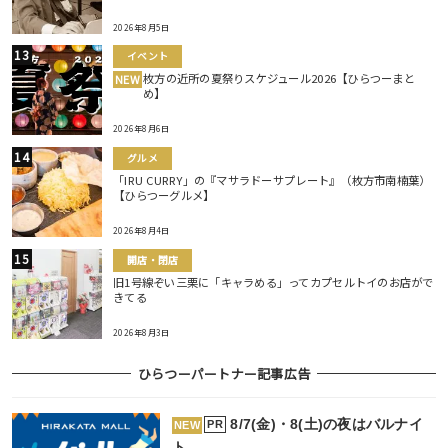
2026年8月5日
イベント
枚方の近所の夏祭りスケジュール2026【ひらつーまと
NEW
め】
2026年8月6日
グルメ
「IRU CURRY」の『マサラドーサプレート』（枚方市南楠葉）
【ひらつーグルメ】
2026年8月4日
開店・閉店
旧1号線ぞい三栗に「キャラめる」ってカプセルトイのお店がで
きてる
2026年8月3日
ひらつーパートナー記事広告
8/7(金)・8(土)の夜はバルナイ
PR
NEW
ト