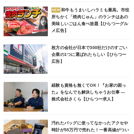
和牛もうまいしハラミも最高。市役
NEW
所ちかく「焼肉じゅん」のランチはあの
美味しいごはん食べ放題【ひらつーグル
メ広告】
枚方の会社が日本で300社だけのすごい
企業の1つに選ばれたらしい【ひらつー
広告】
経験も資格も無くてOK！『お家の困っ
た』をなんでも解決しちゃうお仕事 ―
株式会社さくら【ひらつー求人】
汚れたバッグに使ってなかったアクセや
時計が55万円で売れた！一番高値がつい