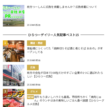
枚方つーしんに広告を掲載しませんか？広告掲載について
2010年4月2日
ひらつーデイリー人気記事ベスト15
開店・閉店
東船橋につくってた「胡麻切りそば酒と肴とそば おおの」がオ
ープンしてる
2026年8月5日
広告
枚方の会社が日本で300社だけのすごい企業の1つに選ばれたら
しい【ひらつー広告】
2026年8月4日
グルメ
和牛もうまいしハラミも最高。市役所ちかく「焼肉じゅ
NEW
ん」のランチはあの美味しいごはん食べ放題【ひらつーグ
ルメ広告】