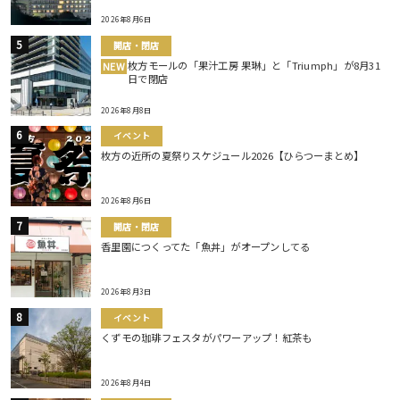
2026年8月6日
開店・閉店
枚方モールの「果汁工房 果琳」と「Triumph」が8月31
NEW
日で閉店
2026年8月8日
イベント
枚方の近所の夏祭りスケジュール2026【ひらつーまとめ】
2026年8月6日
開店・閉店
香里園につくってた「魚丼」がオープンしてる
2026年8月3日
イベント
くずモの珈琲フェスタがパワーアップ！紅茶も
2026年8月4日