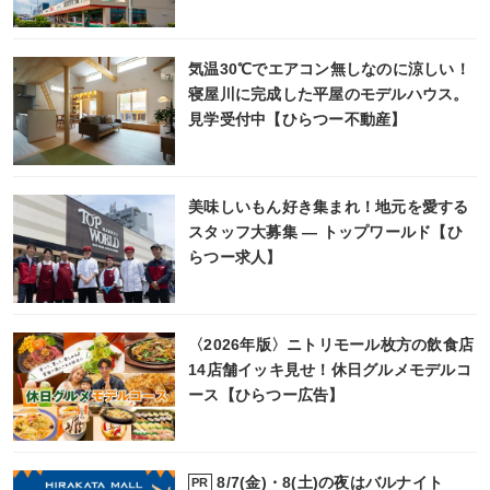
気温30℃でエアコン無しなのに涼しい！
寝屋川に完成した平屋のモデルハウス。
見学受付中【ひらつー不動産】
美味しいもん好き集まれ！地元を愛する
スタッフ大募集 ― トップワールド【ひ
らつー求人】
〈2026年版〉ニトリモール枚方の飲食店
14店舗イッキ見せ！休日グルメモデルコ
ース【ひらつー広告】
8/7(金)・8(土)の夜はバルナイト
PR