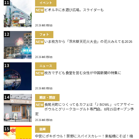
イベント
ビオルネに水遊び広場。スライダーも
NEW
2026年8月8日
フォト
いま枚方から「茨木辯天花火大会」の花火みえてる2026
NEW
2026年8月8日
ニュース
枚方で子ども食堂を営む女性が中国新聞の特集に
NEW
2026年8月8日
開店・閉店
長尾元町につくってるカフェは「J BOWL」ってアサイー
NEW
ボウルとグリークヨーグルト専門店。8月15日オープン予
定
2026年8月8日
話題
中宮にポキボウル！禁野にスパイスカレー！東船橋にそば！楠