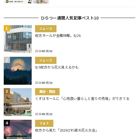
ひらつー週間人気記事ベスト10
ニュース
枚方モールが全館休館。8/26
2026年8月3日
ニュース
8/5枚方から花火見えるかも
2026年8月2日
開店・閉店
くずはモールに「心地良い暮らしと香りの売場」ができてる
2026年8月2日
フォト
枚方から見た「2026びわ湖大花火大会」