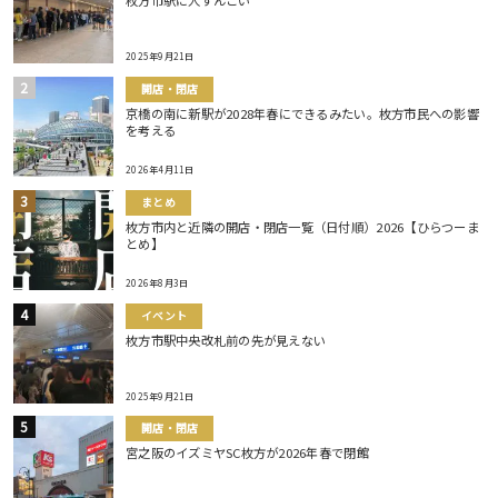
枚方市駅に人すんごい
2025年9月21日
開店・閉店
京橋の南に新駅が2028年春にできるみたい。枚方市民への影響
を考える
2026年4月11日
まとめ
枚方市内と近隣の開店・閉店一覧（日付順）2026【ひらつーま
とめ】
2026年8月3日
イベント
枚方市駅中央改札前の先が見えない
2025年9月21日
開店・閉店
宮之阪のイズミヤSC枚方が2026年春で閉館