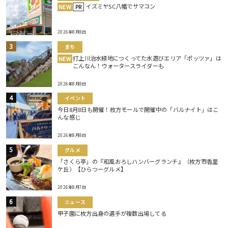
イズミヤSC八幡でサマコン
NEW
PR
2026年8月8日
まち
打上川治水緑地につくってた水遊びエリア「ポッツァ」は
NEW
こんなん！ウォータースライダーも
2026年8月8日
イベント
今日8月8日も開催！枚方モールで開催中の「バルナイト」はこ
んな感じ
2026年8月8日
グルメ
「さくら亭」の『和風おろしハンバーグランチ』（枚方市香里
ケ丘）【ひらつーグルメ】
2026年8月7日
ニュース
甲子園に枚方出身の選手が複数出場してる