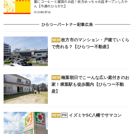
葉にコーヒーと雑貨のお店！枚方めっちゃお店オープンしたや
ん【今週のひらかた】
2026年8月7日
ひらつーパートナー記事広告
枚方市のマンション・戸建ていくら
NEW
で売れる？【ひらつー不動産】
楠葉朝日でこーんな広い庭付きのお
NEW
家！樟葉駅も徒歩圏内【ひらつー不動
産】
イズミヤSC八幡でサマコン
PR
NEW