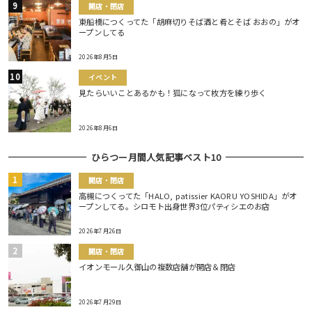
開店・閉店
東船橋につくってた「胡麻切りそば酒と肴とそば おおの」がオ
ープンしてる
2026年8月5日
イベント
見たらいいことあるかも！狐になって枚方を練り歩く
2026年8月6日
ひらつー月間人気記事ベスト10
開店・閉店
高槻につくってた「HALO, patissier KAORU YOSHIDA」がオ
ープンしてる。シロモト出身世界3位パティシエのお店
2026年7月26日
開店・閉店
イオンモール久御山の複数店舗が開店＆閉店
2026年7月29日