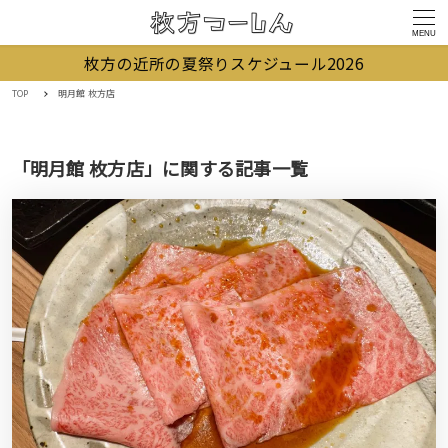
MENU
枚方の近所の夏祭りスケジュール2026
TOP
明月館 枚方店
「明月館 枚方店」に関する記事一覧