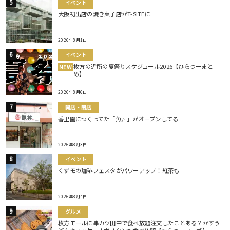
イベント
大阪初出店の焼き菓子店がT-SITEに
2026年8月1日
イベント
枚方の近所の夏祭りスケジュール2026【ひらつーまと
NEW
め】
2026年8月6日
開店・閉店
香里園につくってた「魚丼」がオープンしてる
2026年8月3日
イベント
くずモの珈琲フェスタがパワーアップ！紅茶も
2026年8月4日
グルメ
枚方モールに串カツ田中で食べ放題注文したことある？かすう