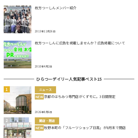
枚方つーしんメンバー紹介
2013年11月26日
枚方つーしんに広告を掲載しませんか？広告掲載について
2010年4月2日
ひらつーデイリー人気記事ベスト15
ニュース
京都のはちみつ専門店がくずモに。3日間限定
NEW
2026年8月6日
開店・閉店
牧野本町の「フルーツショップ日高」が8月末で閉店
NEW