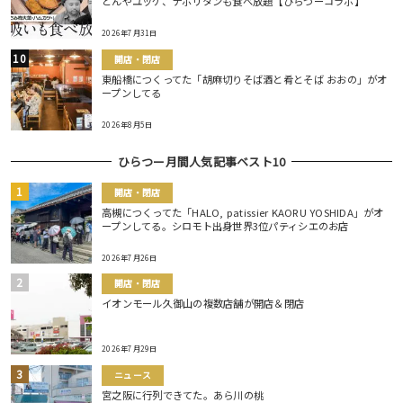
どんやユッケ、ナポリタンも食べ放題【ひらつーコラボ】
2026年7月31日
開店・閉店
東船橋につくってた「胡麻切りそば酒と肴とそば おおの」がオ
ープンしてる
2026年8月5日
ひらつー月間人気記事ベスト10
開店・閉店
高槻につくってた「HALO, patissier KAORU YOSHIDA」がオ
ープンしてる。シロモト出身世界3位パティシエのお店
2026年7月26日
開店・閉店
イオンモール久御山の複数店舗が開店＆閉店
2026年7月29日
ニュース
宮之阪に行列できてた。あら川の桃