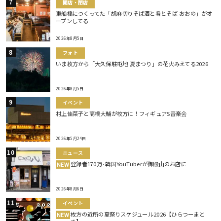
開店・閉店
東船橋につくってた「胡麻切りそば酒と肴とそば おおの」がオ
ープンしてる
2026年8月5日
フォト
いま枚方から「大久保駐屯地 夏まつり」の花火みえてる2026
2026年8月5日
イベント
村上佳菜子と高橋大輔が枚方に！フィギュアS音楽会
2026年5月24日
ニュース
登録者170万･韓国YouTuberが御殿山のお店に
NEW
2026年8月6日
イベント
枚方の近所の夏祭りスケジュール2026【ひらつーまと
NEW