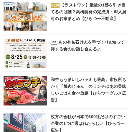
【ラストワン】最後の1邸を引き当
NEW
てるのは誰？高橋開発の完成済・即入居
可のお家まとめ【ひらつー不動産】
あの有名石けんを手づくり&知って
PR
得する食のお話し会あるよ
和牛もうまいしハラミも最高。市役所ち
かく「焼肉じゅん」のランチはあの美味
しいごはん食べ放題【ひらつーグルメ広
告】
枚方の会社が日本で300社だけのすごい
企業の1つに選ばれたらしい【ひらつー
広告】