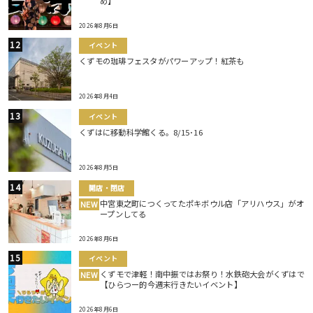
め】
2026年8月6日
イベント
くずモの珈琲フェスタがパワーアップ！紅茶も
2026年8月4日
イベント
くずはに移動科学館くる。8/15･16
2026年8月5日
開店・閉店
中宮東之町につくってたポキボウル店「アリハウス」がオ
NEW
ープンしてる
2026年8月6日
イベント
くずモで津軽！南中振ではお祭り！水鉄砲大会がくずはで
NEW
【ひらつー的今週末行きたいイベント】
2026年8月6日