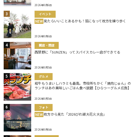
2026年8月6日
イベント
見たらいいことあるかも！狐になって枚方を練り歩く
NEW
2026年8月6日
開店・閉店
西禁野に「SUNZEN」ってスパイスカレー店ができてる
2026年8月5日
グルメ
和牛もうまいしハラミも最高。市役所ちかく「焼肉じゅん」の
ランチはあの美味しいごはん食べ放題【ひらつーグルメ広告】
2026年8月5日
フォト
枚方から見た「2026びわ湖大花火大会」
NEW
2026年8月6日