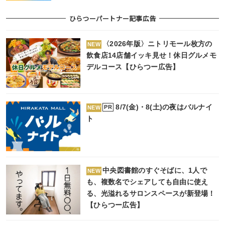
ひらつーパートナー記事広告
〈2026年版〉ニトリモール枚方の
NEW
飲食店14店舗イッキ見せ！休日グルメモ
デルコース【ひらつー広告】
8/7(金)・8(土)の夜はバルナイ
PR
NEW
ト
中央図書館のすぐそばに、1人で
NEW
も、複数名でシェアしても自由に使え
る、光溢れるサロンスペースが新登場！
【ひらつー広告】