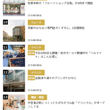
牧野本町の「フルーツショップ日高」が8月末で閉店
2026年8月6日
ニュース
京都のはちみつ専門店がくずモに。3日間限定
2026年8月6日
イベント
今日8月8日も開催！枚方モールで開催中の「バルナイ
NEW
ト」はこんな感じ
2026年8月8日
イベント
全国津々浦々のプリンがT-SITEに
NEW
2026年8月7日
開店・閉店
中宮東之町につくってたポキボウル店「アリハウス」がオープ
ンしてる