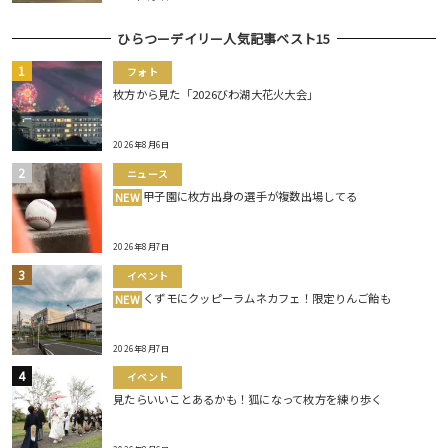
ひらつーデイリー人気記事ベスト15
フォト
枚方から見た「2026びわ湖大花火大会」
2026年8月6日
ニュース
甲子園に枚方出身の選手が複数出場してる
NEW
2026年8月7日
イベント
くずモにクッピーラムネカフェ！限定りんご飴も
NEW
2026年8月7日
イベント
見たらいいことあるかも！狐になって枚方を練り歩く