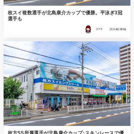
枚スイ複数選手が北島康介カップで優勝。平泳ぎ3冠
選手も
コマキ
2026年2月4日
枚方SS所属選手が北島康介カップ･スキンレースで優