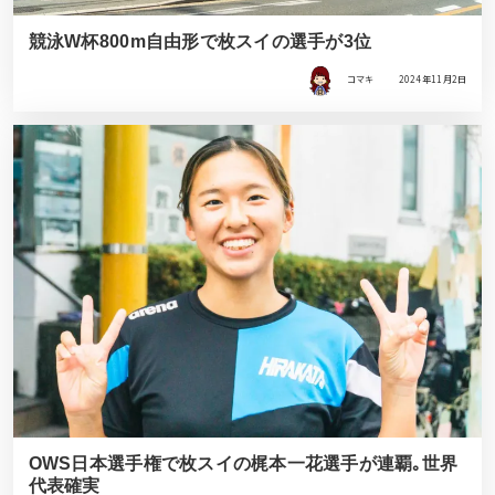
競泳W杯800m自由形で枚スイの選手が3位
コマキ
2024年11月2日
OWS日本選手権で枚スイの梶本一花選手が連覇｡世界
代表確実