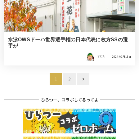
水泳OWSドーハ世界選手権の日本代表に枚方SSの選
手が
すどん
2024年1月18日
投
1
2
稿
ナ
ひらつー、コラボしてるってよ
ビ
ゲ
ー
シ
ョ