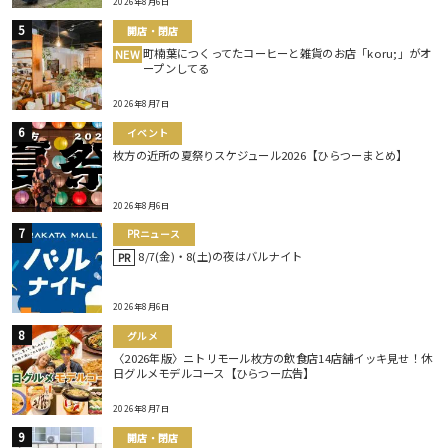
2026年8月6日
開店・閉店
町楠葉につくってたコーヒーと雑貨のお店「koru;」がオ
NEW
ープンしてる
2026年8月7日
イベント
枚方の近所の夏祭りスケジュール2026【ひらつーまとめ】
2026年8月6日
PRニュース
8/7(金)・8(土)の夜はバルナイト
PR
2026年8月6日
グルメ
〈2026年版〉ニトリモール枚方の飲食店14店舗イッキ見せ！休
日グルメモデルコース【ひらつー広告】
2026年8月7日
開店・閉店