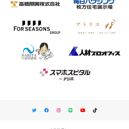
Twitter
Facebook
Instagram
LINE
You Tube
TikTok