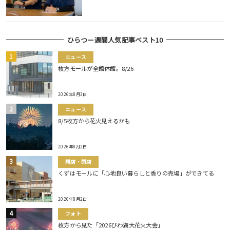
ひらつー週間人気記事ベスト10
ニュース
枚方モールが全館休館。8/26
2026年8月3日
ニュース
8/5枚方から花火見えるかも
2026年8月2日
開店・閉店
くずはモールに「心地良い暮らしと香りの売場」ができてる
2026年8月2日
フォト
枚方から見た「2026びわ湖大花火大会」