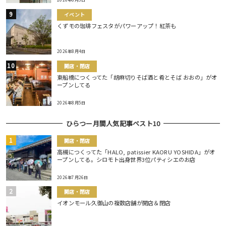
イベント
くずモの珈琲フェスタがパワーアップ！紅茶も
2026年8月4日
開店・閉店
東船橋につくってた「胡麻切りそば酒と肴とそば おおの」がオ
ープンしてる
2026年8月5日
ひらつー月間人気記事ベスト10
開店・閉店
高槻につくってた「HALO, patissier KAORU YOSHIDA」がオ
ープンしてる。シロモト出身世界3位パティシエのお店
2026年7月26日
開店・閉店
イオンモール久御山の複数店舗が開店＆閉店