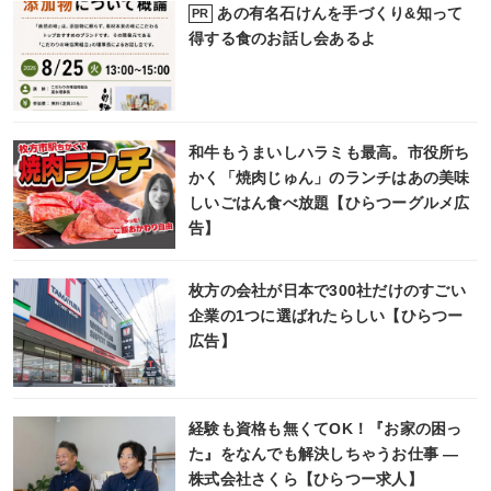
あの有名石けんを手づくり&知って
PR
得する食のお話し会あるよ
和牛もうまいしハラミも最高。市役所ち
かく「焼肉じゅん」のランチはあの美味
しいごはん食べ放題【ひらつーグルメ広
告】
枚方の会社が日本で300社だけのすごい
企業の1つに選ばれたらしい【ひらつー
広告】
経験も資格も無くてOK！『お家の困っ
た』をなんでも解決しちゃうお仕事 ―
株式会社さくら【ひらつー求人】