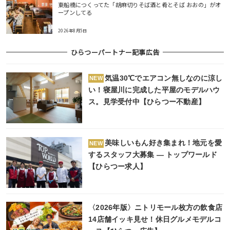
東船橋につくってた「胡麻切りそば酒と肴とそば おおの」がオ
ープンしてる
2026年8月5日
ひらつーパートナー記事広告
気温30℃でエアコン無しなのに涼し
NEW
い！寝屋川に完成した平屋のモデルハウ
ス。見学受付中【ひらつー不動産】
美味しいもん好き集まれ！地元を愛
NEW
するスタッフ大募集 ― トップワールド
【ひらつー求人】
〈2026年版〉ニトリモール枚方の飲食店
14店舗イッキ見せ！休日グルメモデルコ