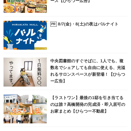
ース【ひらつー広告】
8/7(金)・8(土)の夜はバルナイト
PR
中央図書館のすぐそばに、1人でも、複
数名でシェアしても自由に使える、光溢
れるサロンスペースが新登場！【ひらつ
ー広告】
【ラストワン】最後の1邸を引き当てる
のは誰？高橋開発の完成済・即入居可の
お家まとめ【ひらつー不動産】