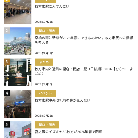
枚方市駅に人すんごい
2025年9月21日
開店・閉店
京橋の南に新駅が2028年春にできるみたい。枚方市民への影響
を考える
2026年4月11日
まとめ
枚方市内と近隣の開店・閉店一覧（日付順）2026【ひらつーま
とめ】
2026年8月3日
イベント
枚方市駅中央改札前の先が見えない
2025年9月21日
開店・閉店
宮之阪のイズミヤSC枚方が2026年春で閉館