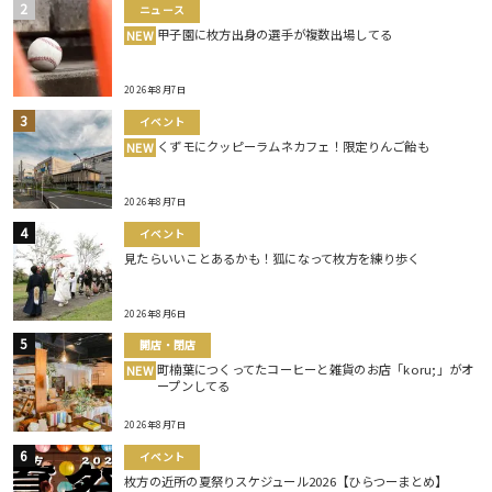
ニュース
甲子園に枚方出身の選手が複数出場してる
NEW
2026年8月7日
イベント
くずモにクッピーラムネカフェ！限定りんご飴も
NEW
2026年8月7日
イベント
見たらいいことあるかも！狐になって枚方を練り歩く
2026年8月6日
開店・閉店
町楠葉につくってたコーヒーと雑貨のお店「koru;」がオ
NEW
ープンしてる
2026年8月7日
イベント
枚方の近所の夏祭りスケジュール2026【ひらつーまとめ】