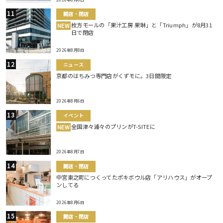
開店・閉店
枚方モールの「果汁工房 果琳」と「Triumph」が8月31
NEW
日で閉店
2026年8月8日
ニュース
京都のはちみつ専門店がくずモに。3日間限定
2026年8月6日
イベント
全国津々浦々のプリンがT-SITEに
NEW
2026年8月7日
開店・閉店
中宮東之町につくってたポキボウル店「アリハウス」がオープ
ンしてる
2026年8月6日
開店・閉店