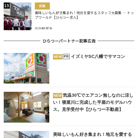
広告
美味しいもん好き集まれ！地元を愛するスタッフ大募集 ― トッ
プワールド【ひらつー求人】
2026年8月7日
ひらつーパートナー記事広告
イズミヤSC八幡でサマコン
PR
NEW
気温30℃でエアコン無しなのに涼し
NEW
い！寝屋川に完成した平屋のモデルハウ
ス。見学受付中【ひらつー不動産】
美味しいもん好き集まれ！地元を愛する