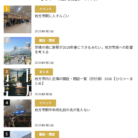
イベント
枚方市駅に人すんごい
2025年9月21日
開店・閉店
京橋の南に新駅が2028年春にできるみたい。枚方市民への影響
を考える
2026年4月11日
まとめ
枚方市内と近隣の開店・閉店一覧（日付順）2026【ひらつーま
とめ】
2026年8月3日
イベント
枚方市駅中央改札前の先が見えない
2025年9月21日
開店・閉店