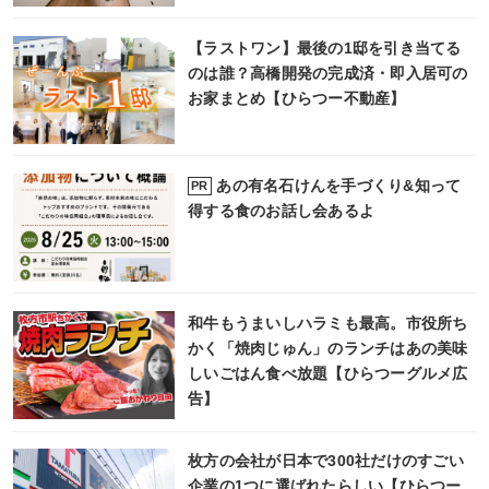
【ラストワン】最後の1邸を引き当てる
のは誰？高橋開発の完成済・即入居可の
お家まとめ【ひらつー不動産】
あの有名石けんを手づくり&知って
PR
得する食のお話し会あるよ
和牛もうまいしハラミも最高。市役所ち
かく「焼肉じゅん」のランチはあの美味
しいごはん食べ放題【ひらつーグルメ広
告】
枚方の会社が日本で300社だけのすごい
企業の1つに選ばれたらしい【ひらつー