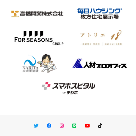
Twitter
Facebook
Instagram
LINE
You Tube
TikTok