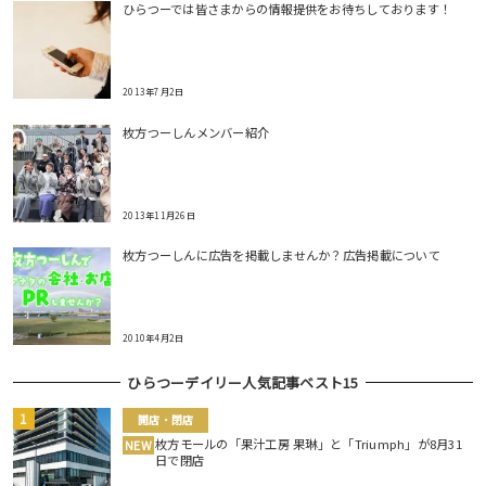
ひらつーでは皆さまからの情報提供をお待ちしております！
2013年7月2日
枚方つーしんメンバー紹介
2013年11月26日
枚方つーしんに広告を掲載しませんか？広告掲載について
2010年4月2日
ひらつーデイリー人気記事ベスト15
開店・閉店
枚方モールの「果汁工房 果琳」と「Triumph」が8月31
NEW
日で閉店