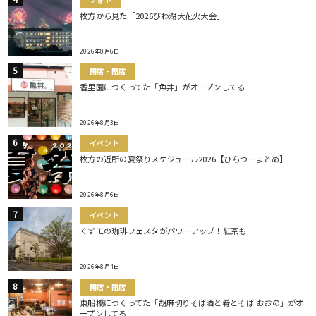
枚方から見た「2026びわ湖大花火大会」
2026年8月6日
開店・閉店
香里園につくってた「魚丼」がオープンしてる
2026年8月3日
イベント
枚方の近所の夏祭りスケジュール2026【ひらつーまとめ】
2026年8月6日
イベント
くずモの珈琲フェスタがパワーアップ！紅茶も
2026年8月4日
開店・閉店
東船橋につくってた「胡麻切りそば酒と肴とそば おおの」がオ
ープンしてる