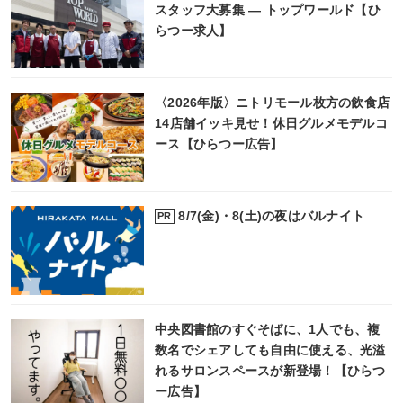
スタッフ大募集 ― トップワールド【ひ
らつー求人】
〈2026年版〉ニトリモール枚方の飲食店
14店舗イッキ見せ！休日グルメモデルコ
ース【ひらつー広告】
8/7(金)・8(土)の夜はバルナイト
PR
中央図書館のすぐそばに、1人でも、複
数名でシェアしても自由に使える、光溢
れるサロンスペースが新登場！【ひらつ
ー広告】