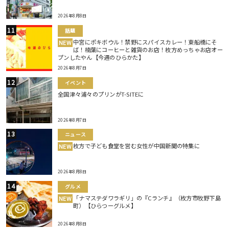
2026年8月8日
話題
中宮にポキボウル！禁野にスパイスカレー！東船橋にそ
NEW
ば！楠葉にコーヒーと雑貨のお店！枚方めっちゃお店オー
プンしたやん【今週のひらかた】
2026年8月7日
イベント
全国津々浦々のプリンがT-SITEに
2026年8月7日
ニュース
枚方で子ども食堂を営む女性が中国新聞の特集に
NEW
2026年8月8日
グルメ
「ナマステダワラギリ」の『Cランチ』（枚方市牧野下島
NEW
町）【ひらつーグルメ】
2026年8月8日