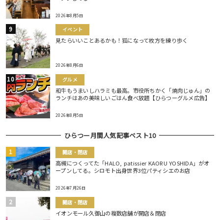
2026年8月5日
イベント
見たらいいことあるかも！狐になって枚方を練り歩く
2026年8月6日
グルメ
和牛もうまいしハラミも最高。市役所ちかく「焼肉じゅん」の
ランチはあの美味しいごはん食べ放題【ひらつーグルメ広告】
2026年8月5日
ひらつー月間人気記事ベスト10
開店・閉店
高槻につくってた「HALO, patissier KAORU YOSHIDA」がオ
ープンしてる。シロモト出身世界3位パティシエのお店
2026年7月26日
開店・閉店
イオンモール久御山の複数店舗が開店＆閉店