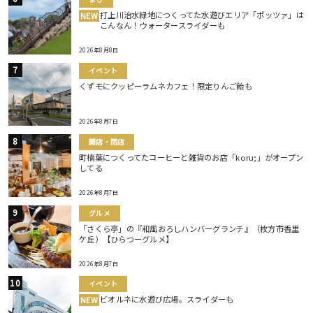
打上川治水緑地につくってた水遊びエリア「ポッツァ」は
NEW
こんなん！ウォータースライダーも
2026年8月8日
イベント
くずモにクッピーラムネカフェ！限定りんご飴も
2026年8月7日
開店・閉店
町楠葉につくってたコーヒーと雑貨のお店「koru;」がオープン
してる
2026年8月7日
グルメ
「さくら亭」の『和風おろしハンバーグランチ』（枚方市香里
ケ丘）【ひらつーグルメ】
2026年8月7日
イベント
ビオルネに水遊び広場。スライダーも
NEW