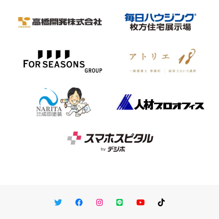
Twitter
Facebook
Instagram
LINE
You Tube
TikTok