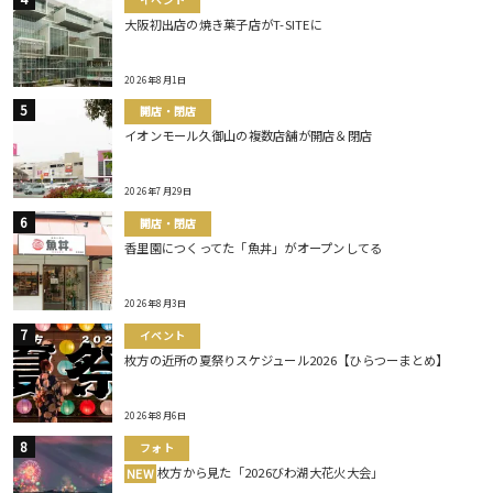
大阪初出店の焼き菓子店がT-SITEに
2026年8月1日
開店・閉店
イオンモール久御山の複数店舗が開店＆閉店
2026年7月29日
開店・閉店
香里園につくってた「魚丼」がオープンしてる
2026年8月3日
イベント
枚方の近所の夏祭りスケジュール2026【ひらつーまとめ】
2026年8月6日
フォト
枚方から見た「2026びわ湖大花火大会」
NEW