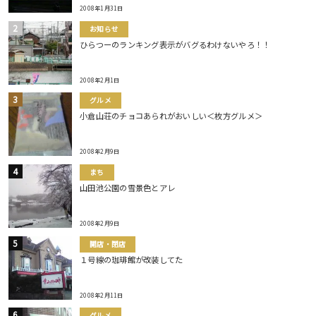
2008年1月31日
お知らせ
ひらつーのランキング表示がバグるわけないやろ！！
2008年2月1日
グルメ
小倉山荘のチョコあられがおいしい＜枚方グルメ＞
2008年2月9日
まち
山田池公園の雪景色とアレ
2008年2月9日
開店・閉店
１号線の珈琲館が改装してた
2008年2月11日
グルメ