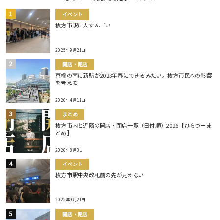
イベント
枚方市駅に人すんごい
2025年9月21日
開店・閉店
京橋の南に新駅が2028年春にできるみたい。枚方市民への影響
を考える
2026年4月11日
まとめ
枚方市内と近隣の開店・閉店一覧（日付順）2026【ひらつーま
とめ】
2026年8月3日
イベント
枚方市駅中央改札前の先が見えない
2025年9月21日
開店・閉店