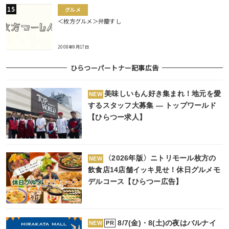
グルメ
＜枚方グルメ＞弁慶すし
2008年9月17日
ひらつーパートナー記事広告
美味しいもん好き集まれ！地元を愛
NEW
するスタッフ大募集 ― トップワールド
【ひらつー求人】
〈2026年版〉ニトリモール枚方の
NEW
飲食店14店舗イッキ見せ！休日グルメモ
デルコース【ひらつー広告】
8/7(金)・8(土)の夜はバルナイ
PR
NEW