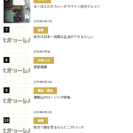
るーほんだのカレーがウマイ＜枚方グルメ＞
2008年2月17日
話題
枚方は日本一和風な生活ができるらしい
2008年5月2日
お知らせ
更新再開
2008年9月11日
開店・閉店
御殿山のローソンが移転
2008年9月12日
話題
枚方で服を売るならどこがいいか