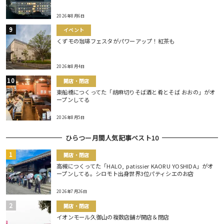
2026年8月6日
イベント
くずモの珈琲フェスタがパワーアップ！紅茶も
2026年8月4日
開店・閉店
東船橋につくってた「胡麻切りそば酒と肴とそば おおの」がオ
ープンしてる
2026年8月5日
ひらつー月間人気記事ベスト10
開店・閉店
高槻につくってた「HALO, patissier KAORU YOSHIDA」がオ
ープンしてる。シロモト出身世界3位パティシエのお店
2026年7月26日
開店・閉店
イオンモール久御山の複数店舗が開店＆閉店