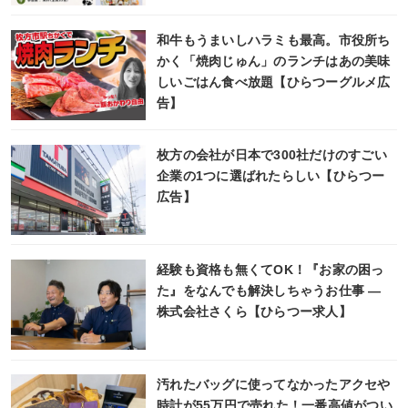
和牛もうまいしハラミも最高。市役所ち
かく「焼肉じゅん」のランチはあの美味
しいごはん食べ放題【ひらつーグルメ広
告】
枚方の会社が日本で300社だけのすごい
企業の1つに選ばれたらしい【ひらつー
広告】
経験も資格も無くてOK！『お家の困っ
た』をなんでも解決しちゃうお仕事 ―
株式会社さくら【ひらつー求人】
汚れたバッグに使ってなかったアクセや
時計が55万円で売れた！一番高値がつい