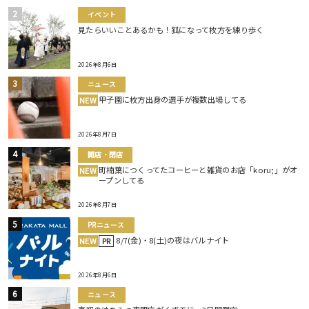
イベント
見たらいいことあるかも！狐になって枚方を練り歩く
2026年8月6日
ニュース
甲子園に枚方出身の選手が複数出場してる
NEW
2026年8月7日
開店・閉店
町楠葉につくってたコーヒーと雑貨のお店「koru;」がオ
NEW
ープンしてる
2026年8月7日
PRニュース
8/7(金)・8(土)の夜はバルナイト
NEW
PR
2026年8月6日
ニュース