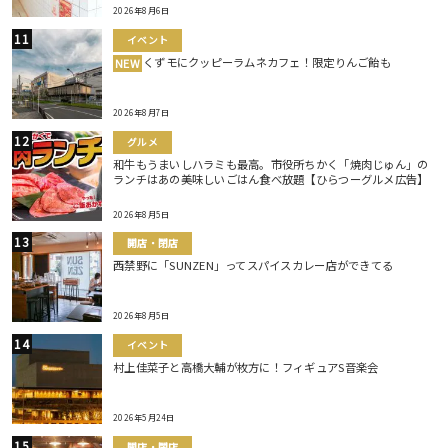
2026年8月6日
イベント
くずモにクッピーラムネカフェ！限定りんご飴も
NEW
2026年8月7日
グルメ
和牛もうまいしハラミも最高。市役所ちかく「焼肉じゅん」の
ランチはあの美味しいごはん食べ放題【ひらつーグルメ広告】
2026年8月5日
開店・閉店
西禁野に「SUNZEN」ってスパイスカレー店ができてる
2026年8月5日
イベント
村上佳菜子と高橋大輔が枚方に！フィギュアS音楽会
2026年5月24日
開店・閉店