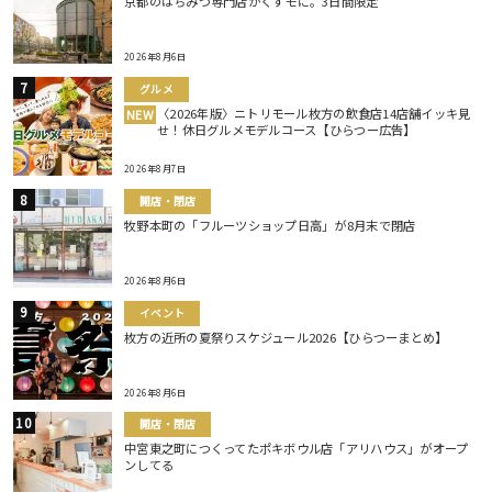
京都のはちみつ専門店がくずモに。3日間限定
2026年8月6日
グルメ
〈2026年版〉ニトリモール枚方の飲食店14店舗イッキ見
NEW
せ！休日グルメモデルコース【ひらつー広告】
2026年8月7日
開店・閉店
牧野本町の「フルーツショップ日高」が8月末で閉店
2026年8月6日
イベント
枚方の近所の夏祭りスケジュール2026【ひらつーまとめ】
2026年8月6日
開店・閉店
中宮東之町につくってたポキボウル店「アリハウス」がオープ
ンしてる