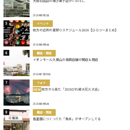
大阪初出店の焼き菓子店がT-SITEに
2026年8月1日
イベント
枚方の近所の夏祭りスケジュール2026【ひらつーまとめ】
2026年8月6日
開店・閉店
イオンモール久御山の複数店舗が開店＆閉店
2026年7月29日
フォト
枚方から見た「2026びわ湖大花火大会」
NEW
2026年8月6日
開店・閉店
香里園につくってた「魚丼」がオープンしてる