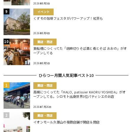
2026年8月3日
イベント
くずモの珈琲フェスタがパワーアップ！紅茶も
2026年8月4日
開店・閉店
東船橋につくってた「胡麻切りそば酒と肴とそば おおの」がオ
ープンしてる
2026年8月5日
ひらつー月間人気記事ベスト10
開店・閉店
高槻につくってた「HALO, patissier KAORU YOSHIDA」がオ
ープンしてる。シロモト出身世界3位パティシエのお店
2026年7月26日
開店・閉店
イオンモール久御山の複数店舗が開店＆閉店