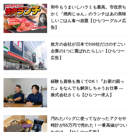
和牛もうまいしハラミも最高。市役所ち
かく「焼肉じゅん」のランチはあの美味
しいごはん食べ放題【ひらつーグルメ広
告】
枚方の会社が日本で300社だけのすごい
企業の1つに選ばれたらしい【ひらつー
広告】
経験も資格も無くてOK！『お家の困っ
た』をなんでも解決しちゃうお仕事 ―
株式会社さくら【ひらつー求人】
汚れたバッグに使ってなかったアクセや
時計が55万円で売れた！一番高値がつい