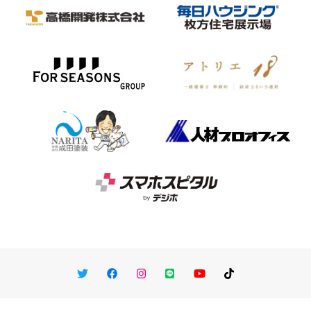
Twitter
Facebook
Instagram
LINE
You Tube
TikTok