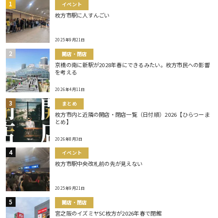
イベント
枚方市駅に人すんごい
2025年9月21日
開店・閉店
京橋の南に新駅が2028年春にできるみたい。枚方市民への影響
を考える
2026年4月11日
まとめ
枚方市内と近隣の開店・閉店一覧（日付順）2026【ひらつーま
とめ】
2026年8月3日
イベント
枚方市駅中央改札前の先が見えない
2025年9月21日
開店・閉店
宮之阪のイズミヤSC枚方が2026年春で閉館