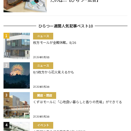
たのは…【ひらつー広告】
ひらつー週間人気記事ベスト10
ニュース
枚方モールが全館休館。8/26
2026年8月3日
ニュース
8/5枚方から花火見えるかも
2026年8月2日
開店・閉店
くずはモールに「心地良い暮らしと香りの売場」ができてる
2026年8月2日
イベント