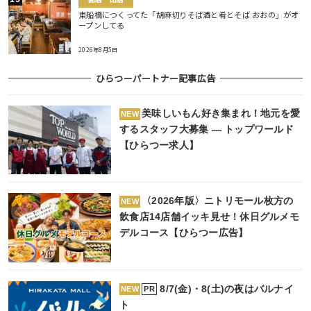
東船橋につくってた「胡麻切りそば酒と肴とそば おおの」がオ
ープンしてる
2026年8月5日
ひらつーパートナー記事広告
美味しいもん好き集まれ！地元を愛
NEW
するスタッフ大募集 ― トップワールド
【ひらつー求人】
〈2026年版〉ニトリモール枚方の
NEW
飲食店14店舗イッキ見せ！休日グルメモ
デルコース【ひらつー広告】
8/7(金)・8(土)の夜はバルナイ
PR
NEW
ト