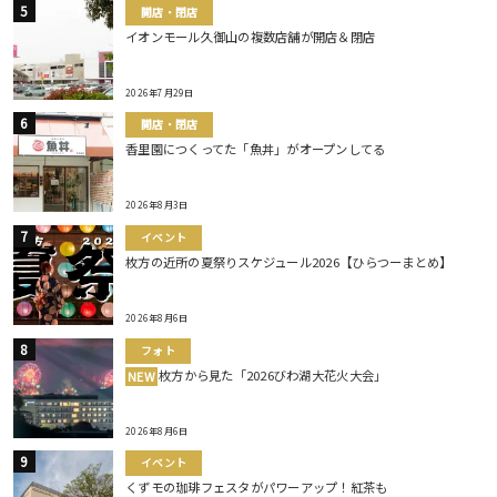
開店・閉店
イオンモール久御山の複数店舗が開店＆閉店
2026年7月29日
開店・閉店
香里園につくってた「魚丼」がオープンしてる
2026年8月3日
イベント
枚方の近所の夏祭りスケジュール2026【ひらつーまとめ】
2026年8月6日
フォト
枚方から見た「2026びわ湖大花火大会」
NEW
2026年8月6日
イベント
くずモの珈琲フェスタがパワーアップ！紅茶も