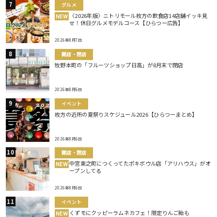
グルメ
〈2026年版〉ニトリモール枚方の飲食店14店舗イッキ見
NEW
せ！休日グルメモデルコース【ひらつー広告】
2026年8月7日
開店・閉店
牧野本町の「フルーツショップ日高」が8月末で閉店
2026年8月6日
イベント
枚方の近所の夏祭りスケジュール2026【ひらつーまとめ】
2026年8月6日
開店・閉店
中宮東之町につくってたポキボウル店「アリハウス」がオ
NEW
ープンしてる
2026年8月6日
イベント
くずモにクッピーラムネカフェ！限定りんご飴も
NEW