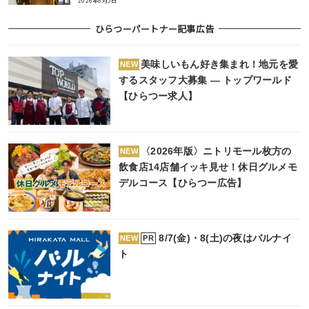
2026年8月5日
ひらつーパートナー記事広告
美味しいもん好き集まれ！地元を愛
NEW
するスタッフ大募集 ― トップワールド
【ひらつー求人】
〈2026年版〉ニトリモール枚方の
NEW
飲食店14店舗イッキ見せ！休日グルメモ
デルコース【ひらつー広告】
8/7(金)・8(土)の夜はバルナイ
PR
NEW
ト