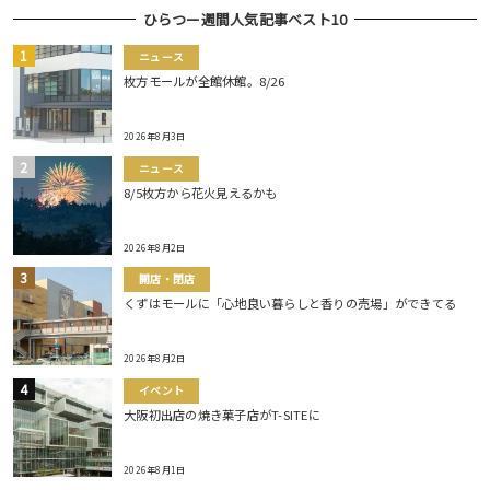
ひらつー週間人気記事ベスト10
ニュース
枚方モールが全館休館。8/26
2026年8月3日
ニュース
8/5枚方から花火見えるかも
2026年8月2日
開店・閉店
くずはモールに「心地良い暮らしと香りの売場」ができてる
2026年8月2日
イベント
大阪初出店の焼き菓子店がT-SITEに
2026年8月1日