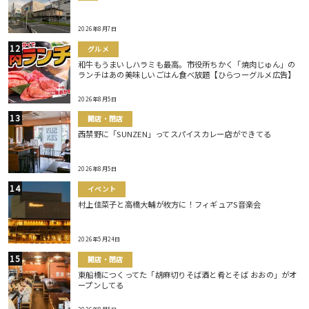
2026年8月7日
グルメ
和牛もうまいしハラミも最高。市役所ちかく「焼肉じゅん」の
ランチはあの美味しいごはん食べ放題【ひらつーグルメ広告】
2026年8月5日
開店・閉店
西禁野に「SUNZEN」ってスパイスカレー店ができてる
2026年8月5日
イベント
村上佳菜子と高橋大輔が枚方に！フィギュアS音楽会
2026年5月24日
開店・閉店
東船橋につくってた「胡麻切りそば酒と肴とそば おおの」がオ
ープンしてる