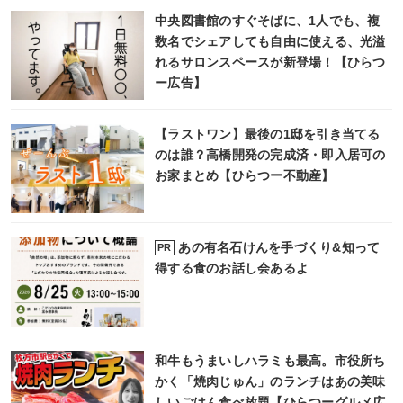
中央図書館のすぐそばに、1人でも、複
数名でシェアしても自由に使える、光溢
れるサロンスペースが新登場！【ひらつ
ー広告】
【ラストワン】最後の1邸を引き当てる
のは誰？高橋開発の完成済・即入居可の
お家まとめ【ひらつー不動産】
あの有名石けんを手づくり&知って
PR
得する食のお話し会あるよ
和牛もうまいしハラミも最高。市役所ち
かく「焼肉じゅん」のランチはあの美味
しいごはん食べ放題【ひらつーグルメ広