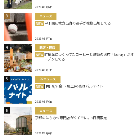
2026年8月6日
ニュース
甲子園に枚方出身の選手が複数出場してる
NEW
2026年8月7日
開店・閉店
町楠葉につくってたコーヒーと雑貨のお店「koru;」がオ
NEW
ープンしてる
2026年8月7日
PRニュース
8/7(金)・8(土)の夜はバルナイト
NEW
PR
2026年8月6日
ニュース
京都のはちみつ専門店がくずモに。3日間限定
2026年8月6日