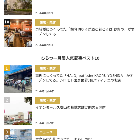
2026年8月4日
開店・閉店
東船橋につくってた「胡麻切りそば酒と肴とそば おおの」がオ
ープンしてる
2026年8月5日
ひらつー月間人気記事ベスト10
開店・閉店
高槻につくってた「HALO, patissier KAORU YOSHIDA」がオ
ープンしてる。シロモト出身世界3位パティシエのお店
2026年7月26日
開店・閉店
イオンモール久御山の複数店舗が開店＆閉店
2026年7月29日
ニュース
宮之阪に行列できてた。あら川の桃