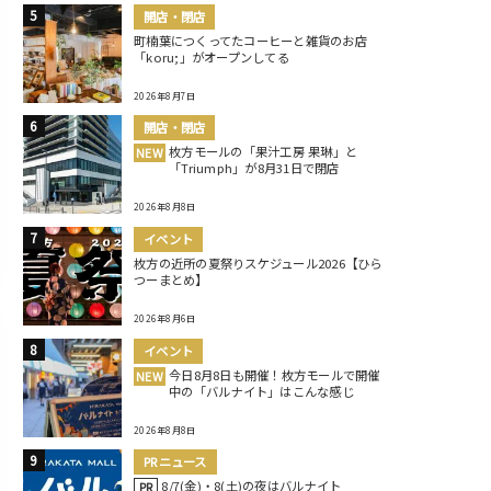
開店・閉店
町楠葉につくってたコーヒーと雑貨のお店
「koru;」がオープンしてる
2026年8月7日
開店・閉店
枚方モールの「果汁工房 果琳」と
NEW
「Triumph」が8月31日で閉店
2026年8月8日
イベント
枚方の近所の夏祭りスケジュール2026【ひら
つーまとめ】
2026年8月6日
イベント
今日8月8日も開催！枚方モールで開催
NEW
中の「バルナイト」はこんな感じ
2026年8月8日
PRニュース
8/7(金)・8(土)の夜はバルナイト
PR