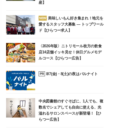
産】
美味しいもん好き集まれ！地元を
NEW
愛するスタッフ大募集 ― トップワール
ド【ひらつー求人】
〈2026年版〉ニトリモール枚方の飲食
店14店舗イッキ見せ！休日グルメモデ
ルコース【ひらつー広告】
8/7(金)・8(土)の夜はバルナイト
PR
中央図書館のすぐそばに、1人でも、複
数名でシェアしても自由に使える、光
溢れるサロンスペースが新登場！【ひ
らつー広告】