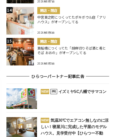
2026年8月7日
開店・閉店
中宮東之町につくってたポキボウル店「アリ
ハウス」がオープンしてる
2026年8月6日
開店・閉店
東船橋につくってた「胡麻切りそば酒と肴と
そば おおの」がオープンしてる
2026年8月5日
ひらつーパートナー記事広告
イズミヤSC八幡でサマコン
NEW
PR
気温30℃でエアコン無しなのに涼
NEW
しい！寝屋川に完成した平屋のモデル
ハウス。見学受付中【ひらつー不動