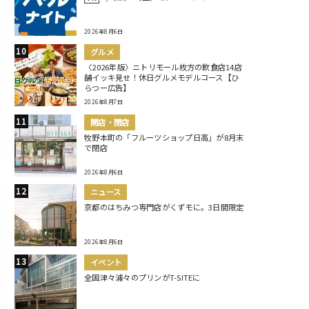
2026年8月6日
グルメ
〈2026年版〉ニトリモール枚方の飲食店14店
舗イッキ見せ！休日グルメモデルコース【ひ
らつー広告】
2026年8月7日
開店・閉店
牧野本町の「フルーツショップ日高」が8月末
で閉店
2026年8月6日
ニュース
京都のはちみつ専門店がくずモに。3日間限定
2026年8月6日
イベント
全国津々浦々のプリンがT-SITEに