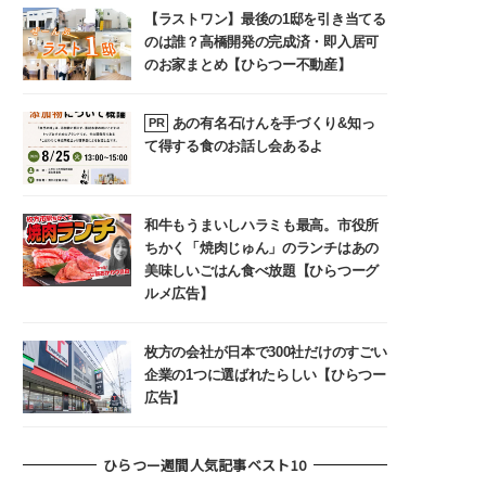
【ラストワン】最後の1邸を引き当てる
のは誰？高橋開発の完成済・即入居可
のお家まとめ【ひらつー不動産】
あの有名石けんを手づくり&知っ
PR
て得する食のお話し会あるよ
和牛もうまいしハラミも最高。市役所
ちかく「焼肉じゅん」のランチはあの
美味しいごはん食べ放題【ひらつーグ
ルメ広告】
枚方の会社が日本で300社だけのすごい
企業の1つに選ばれたらしい【ひらつー
広告】
ひらつー週間人気記事ベスト10