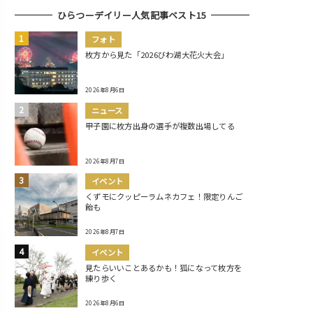
ひらつーデイリー人気記事ベスト15
フォト
枚方から見た「2026びわ湖大花火大会」
2026年8月6日
ニュース
甲子園に枚方出身の選手が複数出場してる
2026年8月7日
イベント
くずモにクッピーラムネカフェ！限定りんご
飴も
2026年8月7日
イベント
見たらいいことあるかも！狐になって枚方を
練り歩く
2026年8月6日