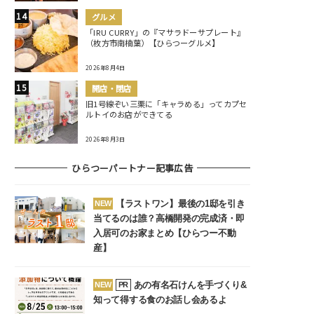
グルメ
「IRU CURRY」の『マサラドーサプレート』
（枚方市南楠葉）【ひらつーグルメ】
2026年8月4日
開店・閉店
旧1号線ぞい三栗に「キャラめる」ってカプセ
ルトイのお店ができてる
2026年8月3日
ひらつーパートナー記事広告
【ラストワン】最後の1邸を引き
NEW
当てるのは誰？高橋開発の完成済・即
入居可のお家まとめ【ひらつー不動
産】
あの有名石けんを手づくり&
NEW
PR
知って得する食のお話し会あるよ