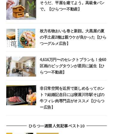
そうだ、平屋を建てよう。高級食パン
で。【ひらつー不動産】
枚方名物おいも巻と新顔。大黒屋の夏
の手土産2種は親ウケが良かった【ひら
つーグルメ広告】
4,616万円〜のセレクトプランも！全60
区画のビッグタウンが星田に誕生【ひ
らつー不動産】
非日常空間を近所で楽しめるってホン
ト？結婚記念日には寝屋川市駅そばの
牛フィレ肉専門店がオススメ【ひらつ
ー広告】
ひらつー週間人気記事ベスト10