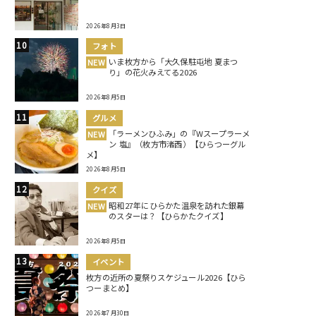
2026年8月3日
フォト
いま枚方から「大久保駐屯地 夏まつ
NEW
り」の花火みえてる2026
2026年8月5日
グルメ
「ラーメンひふみ」の『Wスープラーメ
NEW
ン 塩』（枚方市渚西）【ひらつーグル
メ】
2026年8月5日
クイズ
昭和27年にひらかた温泉を訪れた銀幕
NEW
のスターは？【ひらかたクイズ】
2026年8月5日
イベント
枚方の近所の夏祭りスケジュール2026【ひら
つーまとめ】
2026年7月30日