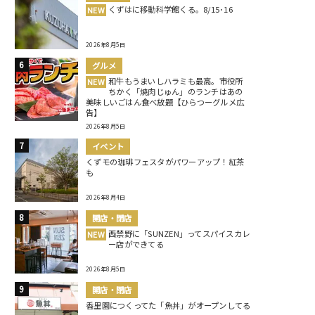
くずはに移動科学館くる。8/15･16
NEW
2026年8月5日
グルメ
和牛もうまいしハラミも最高。市役所
NEW
ちかく「焼肉じゅん」のランチはあの
美味しいごはん食べ放題【ひらつーグルメ広
告】
2026年8月5日
イベント
くずモの珈琲フェスタがパワーアップ！紅茶
も
2026年8月4日
開店・閉店
西禁野に「SUNZEN」ってスパイスカレ
NEW
ー店ができてる
2026年8月5日
開店・閉店
香里園につくってた「魚丼」がオープンしてる