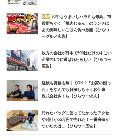
和牛もうまいしハラミも最高。市
NEW
役所ちかく「焼肉じゅん」のランチは
あの美味しいごはん食べ放題【ひらつ
ーグルメ広告】
枚方の会社が日本で300社だけのすごい
企業の1つに選ばれたらしい【ひらつー
広告】
経験も資格も無くてOK！『お家の困っ
た』をなんでも解決しちゃうお仕事 ―
株式会社さくら【ひらつー求人】
汚れたバッグに使ってなかったアクセ
や時計が55万円で売れた！一番高値が
ついたのは…【ひらつー広告】