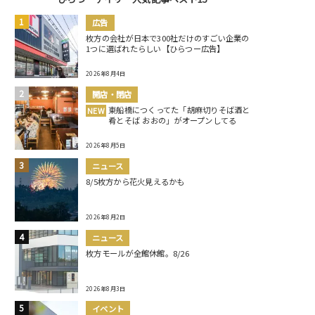
広告
枚方の会社が日本で300社だけのすごい企業の
1つに選ばれたらしい【ひらつー広告】
2026年8月4日
開店・閉店
東船橋につくってた「胡麻切りそば酒と
NEW
肴とそば おおの」がオープンしてる
2026年8月5日
ニュース
8/5枚方から花火見えるかも
2026年8月2日
ニュース
枚方モールが全館休館。8/26
2026年8月3日
イベント