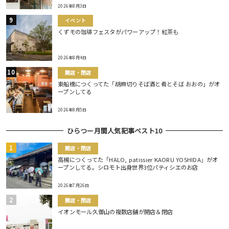
2026年8月3日
イベント
くずモの珈琲フェスタがパワーアップ！紅茶も
2026年8月4日
開店・閉店
東船橋につくってた「胡麻切りそば酒と肴とそば おおの」がオ
ープンしてる
2026年8月5日
ひらつー月間人気記事ベスト10
開店・閉店
高槻につくってた「HALO, patissier KAORU YOSHIDA」がオ
ープンしてる。シロモト出身世界3位パティシエのお店
2026年7月26日
開店・閉店
イオンモール久御山の複数店舗が開店＆閉店