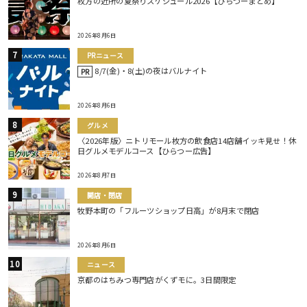
枚方の近所の夏祭りスケジュール2026【ひらつーまとめ】
2026年8月6日
PRニュース
8/7(金)・8(土)の夜はバルナイト
PR
2026年8月6日
グルメ
〈2026年版〉ニトリモール枚方の飲食店14店舗イッキ見せ！休
日グルメモデルコース【ひらつー広告】
2026年8月7日
開店・閉店
牧野本町の「フルーツショップ日高」が8月末で閉店
2026年8月6日
ニュース
京都のはちみつ専門店がくずモに。3日間限定