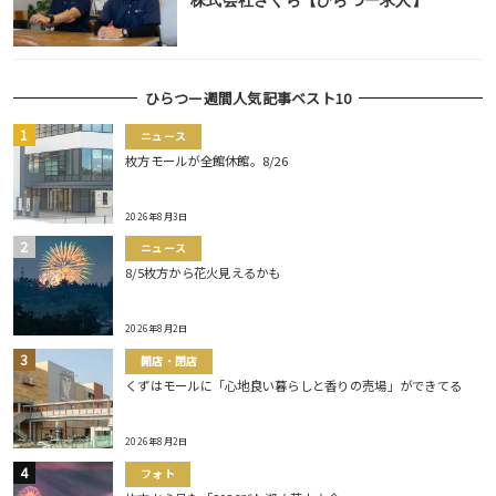
株式会社さくら【ひらつー求人】
ひらつー週間人気記事ベスト10
ニュース
枚方モールが全館休館。8/26
2026年8月3日
ニュース
8/5枚方から花火見えるかも
2026年8月2日
開店・閉店
くずはモールに「心地良い暮らしと香りの売場」ができてる
2026年8月2日
フォト