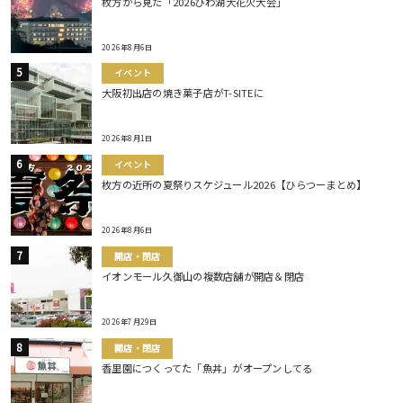
枚方から見た「2026びわ湖大花火大会」
2026年8月6日
イベント
大阪初出店の焼き菓子店がT-SITEに
2026年8月1日
イベント
枚方の近所の夏祭りスケジュール2026【ひらつーまとめ】
2026年8月6日
開店・閉店
イオンモール久御山の複数店舗が開店＆閉店
2026年7月29日
開店・閉店
香里園につくってた「魚丼」がオープンしてる