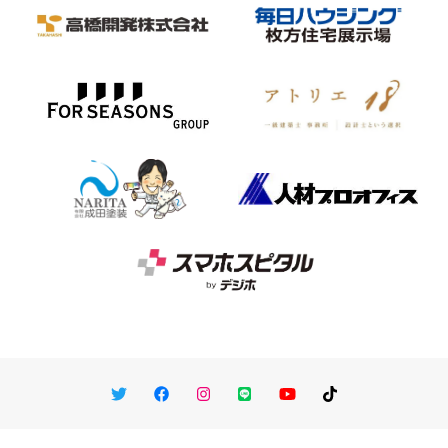
Twitter
Facebook
Instagram
LINE
You Tube
TikTok