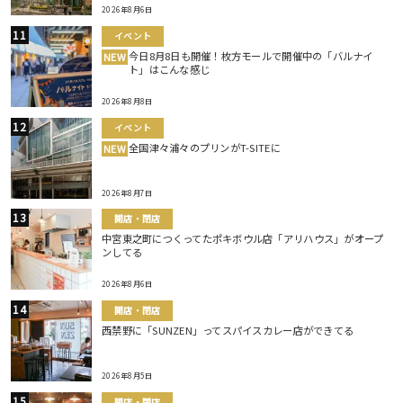
2026年8月6日
イベント
今日8月8日も開催！枚方モールで開催中の「バルナイ
NEW
ト」はこんな感じ
2026年8月8日
イベント
全国津々浦々のプリンがT-SITEに
NEW
2026年8月7日
開店・閉店
中宮東之町につくってたポキボウル店「アリハウス」がオープ
ンしてる
2026年8月6日
開店・閉店
西禁野に「SUNZEN」ってスパイスカレー店ができてる
2026年8月5日
開店・閉店