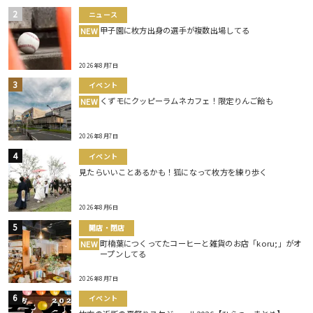
ニュース
甲子園に枚方出身の選手が複数出場してる
NEW
2026年8月7日
イベント
くずモにクッピーラムネカフェ！限定りんご飴も
NEW
2026年8月7日
イベント
見たらいいことあるかも！狐になって枚方を練り歩く
2026年8月6日
開店・閉店
町楠葉につくってたコーヒーと雑貨のお店「koru;」がオ
NEW
ープンしてる
2026年8月7日
イベント