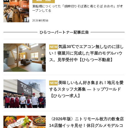
東船橋につくってた「胡麻切りそば酒と肴とそば おおの」がオ
ープンしてる
2026年8月5日
ひらつーパートナー記事広告
気温30℃でエアコン無しなのに涼し
NEW
い！寝屋川に完成した平屋のモデルハウ
ス。見学受付中【ひらつー不動産】
美味しいもん好き集まれ！地元を愛
NEW
するスタッフ大募集 ― トップワールド
【ひらつー求人】
〈2026年版〉ニトリモール枚方の飲食店
14店舗イッキ見せ！休日グルメモデルコ