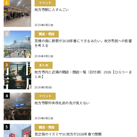
イベント
枚方市駅に人すんごい
2025年9月21日
開店・閉店
京橋の南に新駅が2028年春にできるみたい。枚方市民への影響
を考える
2026年4月11日
まとめ
枚方市内と近隣の開店・閉店一覧（日付順）2026【ひらつーま
とめ】
2026年8月3日
イベント
枚方市駅中央改札前の先が見えない
2025年9月21日
開店・閉店
宮之阪のイズミヤSC枚方が2026年春で閉館