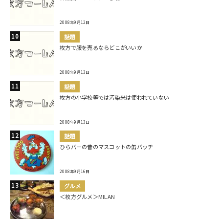
2008年9月12日
話題
枚方で服を売るならどこがいいか
2008年9月13日
話題
枚方の小学校等では汚染米は使われていない
2008年9月13日
話題
ひらパーの昔のマスコットの缶バッヂ
2008年9月16日
グルメ
＜枚方グルメ＞MILAN