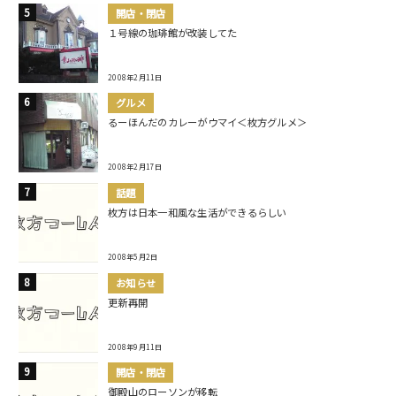
開店・閉店
１号線の珈琲館が改装してた
2008年2月11日
グルメ
るーほんだのカレーがウマイ＜枚方グルメ＞
2008年2月17日
話題
枚方は日本一和風な生活ができるらしい
2008年5月2日
お知らせ
更新再開
2008年9月11日
開店・閉店
御殿山のローソンが移転