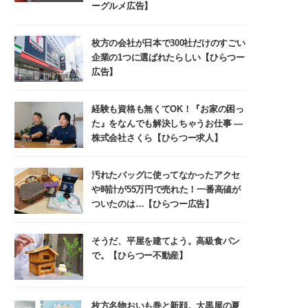
ーグルメ広告】
枚方の会社が日本で300社だけのすごい
企業の1つに選ばれたらしい【ひらつー
広告】
経験も資格も無くてOK！『お家の困っ
た』をなんでも解決しちゃうお仕事 ―
株式会社さくら【ひらつー求人】
汚れたバッグに使ってなかったアクセ
や時計が55万円で売れた！一番高値が
ついたのは…【ひらつー広告】
そうだ、平屋を建てよう。高級食パン
で。【ひらつー不動産】
枚方名物おいも巻と新顔。大黒屋の夏