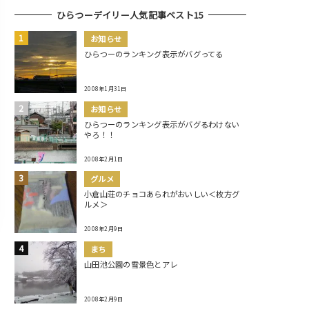
ひらつーデイリー人気記事ベスト15
お知らせ
ひらつーのランキング表示がバグってる
2008年1月31日
お知らせ
ひらつーのランキング表示がバグるわけない
やろ！！
2008年2月1日
グルメ
小倉山荘のチョコあられがおいしい＜枚方グ
ルメ＞
2008年2月9日
まち
山田池公園の雪景色とアレ
2008年2月9日