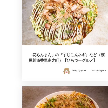
「花らんまん」の『すじこんネギ』など（寝
屋川市香里南之町）【ひらつーグルメ】
モモ＠ひらつー
2024年3月18日