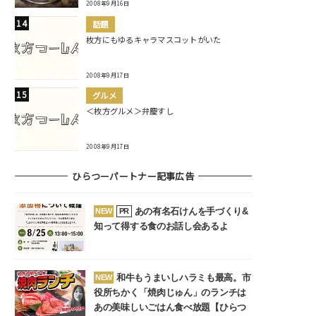
2008年9月16日
話題
枚方にもゆるキャラマスコットがいた
2008年9月17日
グルメ
＜枚方グルメ＞弁慶すし
2008年9月17日
ひらつーパートナー記事広告
あの有名石けんを手づくり&
NEW
PR
知って得する食のお話し会あるよ
和牛もうまいしハラミも最高。市
NEW
役所ちかく「焼肉じゅん」のランチは
あの美味しいごはん食べ放題【ひらつ