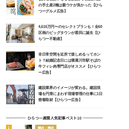
の手土産2種は親ウケが良かった【ひら
つーグルメ広告】
4,616万円〜のセレクトプランも！全60
区画のビッグタウンが星田に誕生【ひ
らつー不動産】
非日常空間を近所で楽しめるってホン
ト？結婚記念日には寝屋川市駅そばの
牛フィレ肉専門店がオススメ【ひらつ
ー広告】
建設業界のイメージが変わる。建設現
場を円滑にまわす現場管理の仕事に1日
密着取材【ひらつー広告】
ひらつー週間人気記事ベスト10
開店・閉店