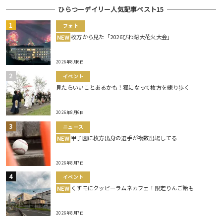
ひらつーデイリー人気記事ベスト15
フォト
枚方から見た「2026びわ湖大花火大会」
NEW
2026年8月6日
イベント
見たらいいことあるかも！狐になって枚方を練り歩く
2026年8月6日
ニュース
甲子園に枚方出身の選手が複数出場してる
NEW
2026年8月7日
イベント
くずモにクッピーラムネカフェ！限定りんご飴も
NEW
2026年8月7日