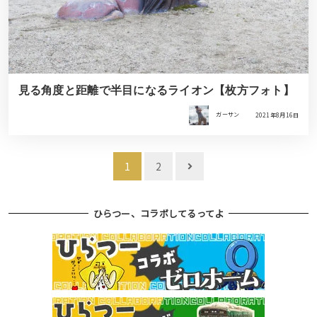
見る角度と距離で半目になるライオン【枚方フォト】
ガーサン
2021年8月16日
投
1
2
稿
ナ
ひらつー、コラボしてるってよ
ビ
ゲ
ー
シ
ョ
ン