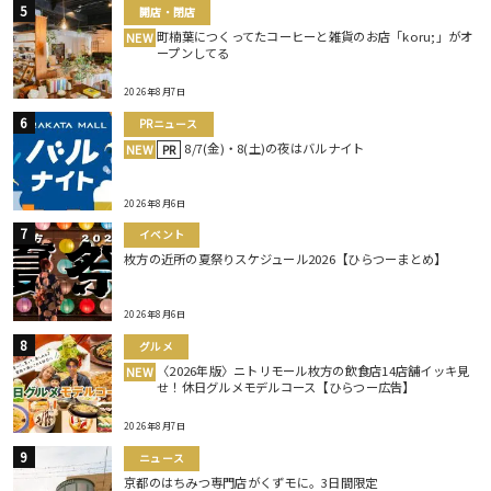
開店・閉店
町楠葉につくってたコーヒーと雑貨のお店「koru;」がオ
NEW
ープンしてる
2026年8月7日
PRニュース
8/7(金)・8(土)の夜はバルナイト
NEW
PR
2026年8月6日
イベント
枚方の近所の夏祭りスケジュール2026【ひらつーまとめ】
2026年8月6日
グルメ
〈2026年版〉ニトリモール枚方の飲食店14店舗イッキ見
NEW
せ！休日グルメモデルコース【ひらつー広告】
2026年8月7日
ニュース
京都のはちみつ専門店がくずモに。3日間限定