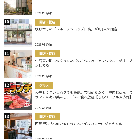
2026年8月6日
開店・閉店
牧野本町の「フルーツショップ日高」が8月末で閉店
2026年8月6日
開店・閉店
中宮東之町につくってたポキボウル店「アリハウス」がオープ
ンしてる
2026年8月6日
グルメ
和牛もうまいしハラミも最高。市役所ちかく「焼肉じゅん」の
ランチはあの美味しいごはん食べ放題【ひらつーグルメ広告】
2026年8月5日
開店・閉店
西禁野に「SUNZEN」ってスパイスカレー店ができてる