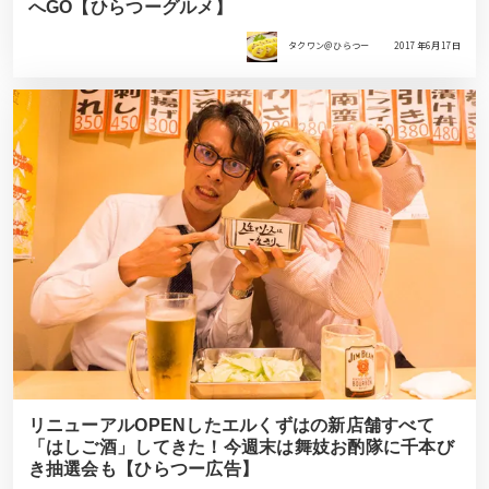
へGO【ひらつーグルメ】
タクワン＠ひらつー
2017年6月17日
リニューアルOPENしたエルくずはの新店舗すべて
「はしご酒」してきた！今週末は舞妓お酌隊に千本び
き抽選会も【ひらつー広告】