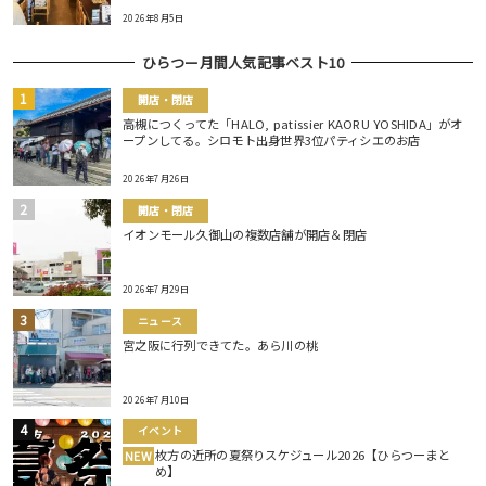
2026年8月5日
ひらつー月間人気記事ベスト10
開店・閉店
高槻につくってた「HALO, patissier KAORU YOSHIDA」がオ
ープンしてる。シロモト出身世界3位パティシエのお店
2026年7月26日
開店・閉店
イオンモール久御山の複数店舗が開店＆閉店
2026年7月29日
ニュース
宮之阪に行列できてた。あら川の桃
2026年7月10日
イベント
枚方の近所の夏祭りスケジュール2026【ひらつーまと
NEW
め】