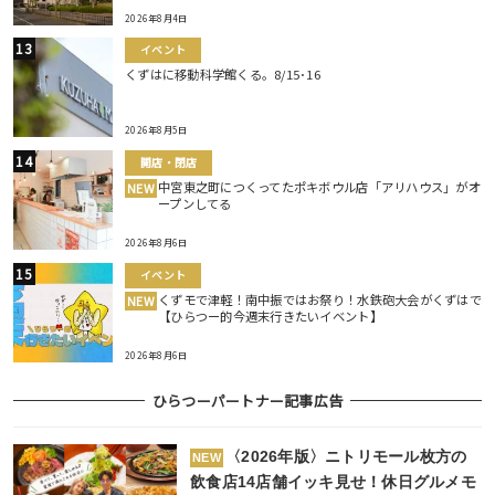
2026年8月4日
イベント
くずはに移動科学館くる。8/15･16
2026年8月5日
開店・閉店
中宮東之町につくってたポキボウル店「アリハウス」がオ
NEW
ープンしてる
2026年8月6日
イベント
くずモで津軽！南中振ではお祭り！水鉄砲大会がくずはで
NEW
【ひらつー的今週末行きたいイベント】
2026年8月6日
ひらつーパートナー記事広告
〈2026年版〉ニトリモール枚方の
NEW
飲食店14店舗イッキ見せ！休日グルメモ