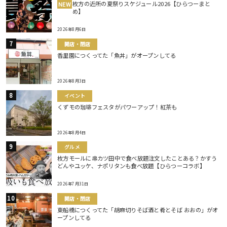
枚方の近所の夏祭りスケジュール2026【ひらつーまと
NEW
め】
2026年8月6日
開店・閉店
香里園につくってた「魚丼」がオープンしてる
2026年8月3日
イベント
くずモの珈琲フェスタがパワーアップ！紅茶も
2026年8月4日
グルメ
枚方モールに串カツ田中で食べ放題注文したことある？かすう
どんやユッケ、ナポリタンも食べ放題【ひらつーコラボ】
2026年7月31日
開店・閉店
東船橋につくってた「胡麻切りそば酒と肴とそば おおの」がオ
ープンしてる