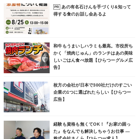
あの有名石けんを手づくり&知って
PR
得する食のお話し会あるよ
和牛もうまいしハラミも最高。市役所ち
かく「焼肉じゅん」のランチはあの美味
しいごはん食べ放題【ひらつーグルメ広
告】
枚方の会社が日本で300社だけのすごい
企業の1つに選ばれたらしい【ひらつー
広告】
経験も資格も無くてOK！『お家の困っ
た』をなんでも解決しちゃうお仕事 ―
株式会社さくら【ひらつー求人】