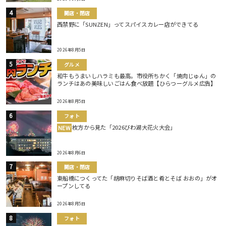
開店・閉店
西禁野に「SUNZEN」ってスパイスカレー店ができてる
2026年8月5日
グルメ
和牛もうまいしハラミも最高。市役所ちかく「焼肉じゅん」の
ランチはあの美味しいごはん食べ放題【ひらつーグルメ広告】
2026年8月5日
フォト
枚方から見た「2026びわ湖大花火大会」
NEW
2026年8月6日
開店・閉店
東船橋につくってた「胡麻切りそば酒と肴とそば おおの」がオ
ープンしてる
2026年8月5日
フォト