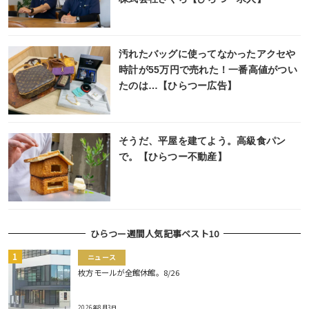
汚れたバッグに使ってなかったアクセや
時計が55万円で売れた！一番高値がつい
たのは…【ひらつー広告】
そうだ、平屋を建てよう。高級食パン
で。【ひらつー不動産】
ひらつー週間人気記事ベスト10
ニュース
枚方モールが全館休館。8/26
2026年8月3日