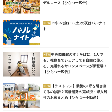
デルコース【ひらつー広告】
8/7(金)・8(土)の夜はバルナイ
PR
NEW
ト
中央図書館のすぐそばに、1人で
NEW
も、複数名でシェアしても自由に使え
る、光溢れるサロンスペースが新登場！
【ひらつー広告】
【ラストワン】最後の1邸を引き当
NEW
てるのは誰？高橋開発の完成済・即入居
可のお家まとめ【ひらつー不動産】