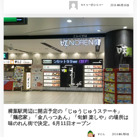
カトゥー＠ひらつー
2016年6月16日
樟葉駅周辺に開店予定の「じゅうじゅうステーキ」
「麺恋家」「金八っつあん」「旬鮮 楽しや」の場所は
味のれん街で決定。6月11日オープン
すどん
2016年6月9日