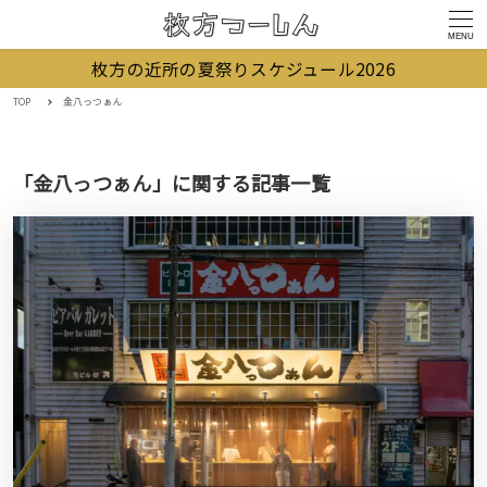
MENU
枚方の近所の夏祭りスケジュール2026
TOP
金八っつぁん
「金八っつぁん」に関する記事一覧