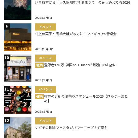
いま枚方から「大久保駐屯地 夏まつり」の花火みえてる2026
2026年8月5日
イベント
村上佳菜子と高橋大輔が枚方に！フィギュアS音楽会
2026年5月24日
ニュース
登録者170万･韓国YouTuberが御殿山のお店に
NEW
2026年8月6日
イベント
枚方の近所の夏祭りスケジュール2026【ひらつーまと
NEW
め】
2026年8月6日
イベント
くずモの珈琲フェスタがパワーアップ！紅茶も