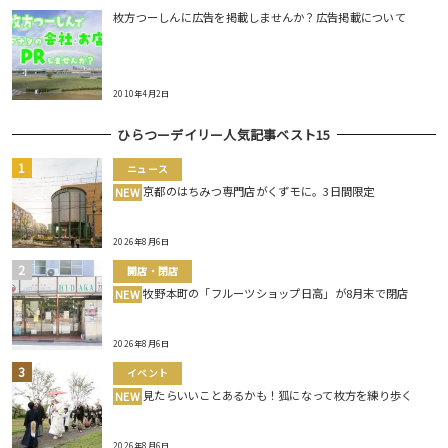
枚方つーしんに広告を掲載しませんか？広告掲載について
2010年4月2日
ひらつーデイリー人気記事ベスト15
ニュース
京都のはちみつ専門店がくずモに。3日間限定
NEW
2026年8月6日
開店・閉店
牧野本町の「フルーツショップ日高」が8月末で閉店
NEW
2026年8月6日
イベント
見たらいいことあるかも！狐になって枚方を練り歩く
NEW
2026年8月6日