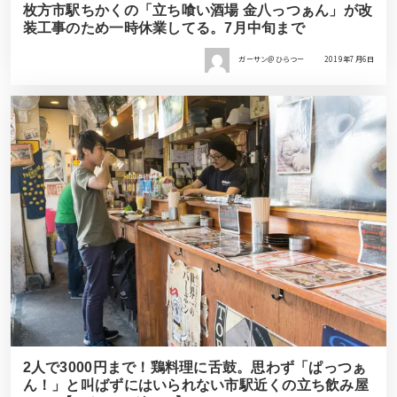
枚方市駅ちかくの「立ち喰い酒場 金八っつぁん」が改
装工事のため一時休業してる。7月中旬まで
ガーサン＠ひらつー
2019年7月6日
2人で3000円まで！鶏料理に舌鼓。思わず「ぱっつぁ
ん！」と叫ばずにはいられない市駅近くの立ち飲み屋