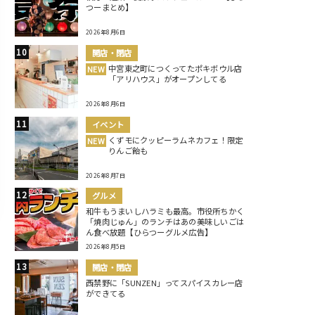
つーまとめ】
2026年8月6日
開店・閉店
中宮東之町につくってたポキボウル店
NEW
「アリハウス」がオープンしてる
2026年8月6日
イベント
くずモにクッピーラムネカフェ！限定
NEW
りんご飴も
2026年8月7日
グルメ
和牛もうまいしハラミも最高。市役所ちかく
「焼肉じゅん」のランチはあの美味しいごは
ん食べ放題【ひらつーグルメ広告】
2026年8月5日
開店・閉店
西禁野に「SUNZEN」ってスパイスカレー店
ができてる