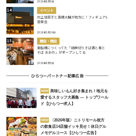
2026年8月5日
イベント
村上佳菜子と高橋大輔が枚方に！フィギュアS
音楽会
2026年5月24日
開店・閉店
東船橋につくってた「胡麻切りそば酒と肴と
そば おおの」がオープンしてる
2026年8月5日
ひらつーパートナー記事広告
美味しいもん好き集まれ！地元を
NEW
愛するスタッフ大募集 ― トップワール
ド【ひらつー求人】
〈2026年版〉ニトリモール枚方
NEW
の飲食店14店舗イッキ見せ！休日グル
メモデルコース【ひらつー広告】