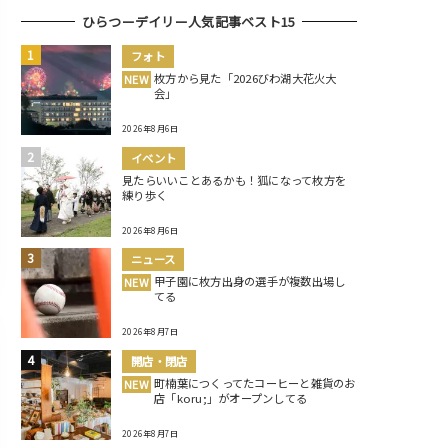
ひらつーデイリー人気記事ベスト15
フォト
枚方から見た「2026びわ湖大花火大
NEW
会」
2026年8月6日
イベント
見たらいいことあるかも！狐になって枚方を
練り歩く
2026年8月6日
ニュース
甲子園に枚方出身の選手が複数出場し
NEW
てる
2026年8月7日
開店・閉店
町楠葉につくってたコーヒーと雑貨のお
NEW
店「koru;」がオープンしてる
2026年8月7日