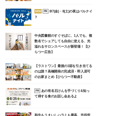
8/7(金)・8(土)の夜はバルナイ
NEW
PR
ト
中央図書館のすぐそばに、1人でも、複
数名でシェアしても自由に使える、光
溢れるサロンスペースが新登場！【ひ
らつー広告】
【ラストワン】最後の1邸を引き当てる
のは誰？高橋開発の完成済・即入居可
のお家まとめ【ひらつー不動産】
あの有名石けんを手づくり&知っ
PR
て得する食のお話し会あるよ
和牛もうまいしハラミも最高。市役所