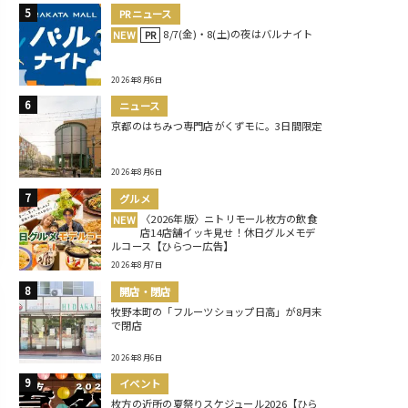
PRニュース
8/7(金)・8(土)の夜はバルナイト
NEW
PR
2026年8月6日
ニュース
京都のはちみつ専門店がくずモに。3日間限定
2026年8月6日
グルメ
〈2026年版〉ニトリモール枚方の飲食
NEW
店14店舗イッキ見せ！休日グルメモデ
ルコース【ひらつー広告】
2026年8月7日
開店・閉店
牧野本町の「フルーツショップ日高」が8月末
で閉店
2026年8月6日
イベント
枚方の近所の夏祭りスケジュール2026【ひら