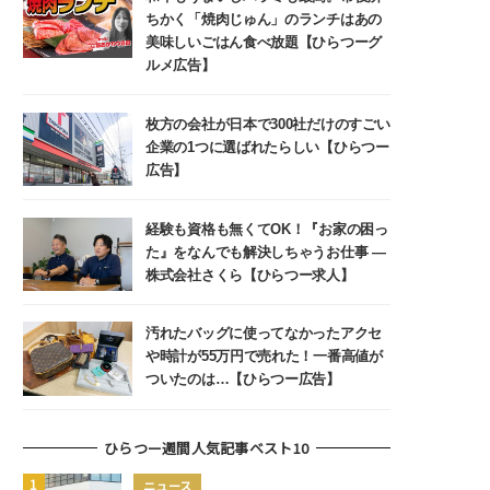
ちかく「焼肉じゅん」のランチはあの
美味しいごはん食べ放題【ひらつーグ
ルメ広告】
枚方の会社が日本で300社だけのすごい
企業の1つに選ばれたらしい【ひらつー
広告】
経験も資格も無くてOK！『お家の困っ
た』をなんでも解決しちゃうお仕事 ―
株式会社さくら【ひらつー求人】
汚れたバッグに使ってなかったアクセ
や時計が55万円で売れた！一番高値が
ついたのは…【ひらつー広告】
ひらつー週間人気記事ベスト10
ニュース